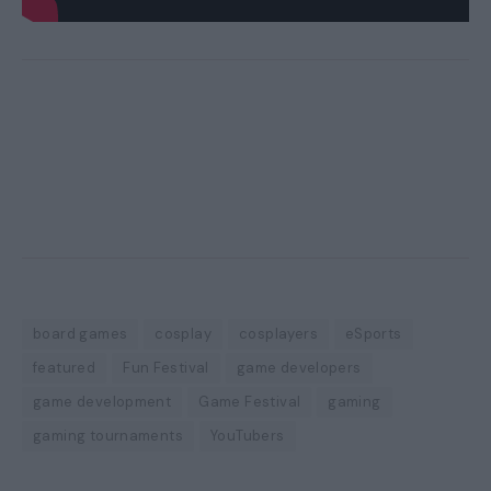
board games
cosplay
cosplayers
eSports
featured
Fun Festival
game developers
game development
Game Festival
gaming
gaming tournaments
YouTubers