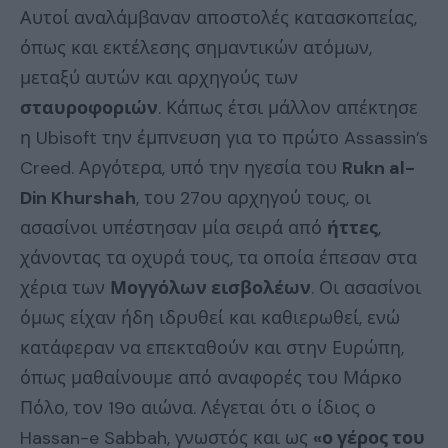
Αυτοί αναλάμβαναν αποστολές κατασκοπείας,
όπως και εκτέλεσης σημαντικών ατόμων,
μεταξύ αυτών και αρχηγούς των
σταυροφοριών
. Κάπως έτσι μάλλον απέκτησε
η Ubisoft την έμπνευση για το πρώτο Assassin’s
Creed. Αργότερα, υπό την ηγεσία του
Rukn al-
Din Khurshah
, του 27ου αρχηγού τους, οι
ασασίνοι υπέστησαν μία σειρά από
ήττες
,
χάνοντας τα οχυρά τους, τα οποία έπεσαν στα
χέρια των
Μογγόλων εισβολέων
. Οι ασασίνοι
όμως είχαν ήδη ιδρυθεί και καθιερωθεί, ενώ
κατάφεραν να επεκταθούν και στην Ευρώπη,
όπως μαθαίνουμε από αναφορές του Μάρκο
Πόλο, τον 19ο αιώνα. Λέγεται ότι ο ίδιος ο
Hassan-e Sabbah, γνωστός και ως
«ο γέρος του