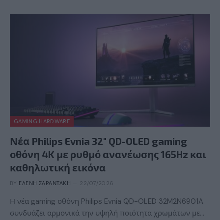
GAMING HARDWARE
Νέα Philips Evnia 32″ QD-OLED gaming
οθόνη 4K με ρυθμό ανανέωσης 165Hz και
καθηλωτική εικόνα
BY
ΕΛΈΝΗ ΣΑΡΑΝΤΆΚΗ
22/07/2026
Η νέα gaming οθόνη Philips Evnia QD-OLED 32M2N6901A
συνδυάζει αρμονικά την υψηλή ποιότητα χρωμάτων με…