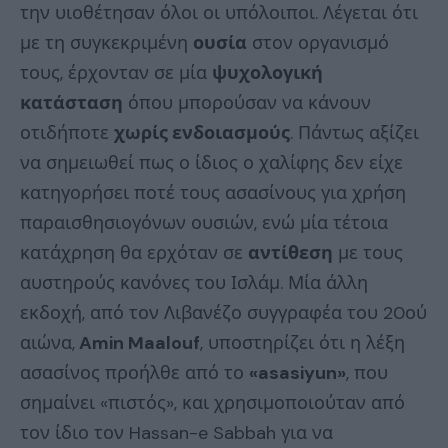
την υιοθέτησαν όλοι οι υπόλοιποι. Λέγεται ότι
με τη συγκεκριμένη
ουσία
στον οργανισμό
τους, έρχονταν σε μία
ψυχολογική
κατάσταση
όπου μπορούσαν να κάνουν
οτιδήποτε
χωρίς ενδοιασμούς
. Πάντως αξίζει
να σημειωθεί πως ο ίδιος ο χαλίφης δεν είχε
κατηγορήσει ποτέ τους ασασίνους για χρήση
παραισθησιογόνων ουσιών, ενώ μία τέτοια
κατάχρηση θα ερχόταν σε
αντίθεση
με τους
αυστηρούς κανόνες του Ισλάμ. Μία άλλη
εκδοχή, από τον Λιβανέζο συγγραφέα του 20ού
αιώνα,
Amin Maalouf
, υποστηρίζει ότι η λέξη
ασασίνος προήλθε από το
«asasiyun»
, που
σημαίνει «πιστός», και χρησιμοποιούταν από
τον ίδιο τον Hassan-e Sabbah για να