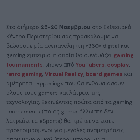
Στο διήμερο
25-26 Νοεμβρίου
στο Εκθεσιακό
Κέντρο Περιστερίου σας προσκαλούμε να
βιώσουμε μία ανεπανάληπτη «360» digital και
gaming εμπειρία, η οποία θα συνδυάζει
gaming
tournaments
, shows από
YouTubers
,
cosplay
,
retro gaming
,
Virtual Reality
,
board games
και
αμέτρητα happenings που θα ενθουσιάσουν
όλους τους gamers και λάτρεις της
τεχνολογίας. Ξεκινώντας πρώτα από τα gaming
tournaments (ποιος gamer άλλωστε δεν
λατρεύει τα eSports) θα πρέπει να είστε
προετοιμασμένοι για μεγάλες αναμετρήσεις,
όπου μόνο οι καλύτεροι μπορούν να