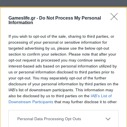
Gameslife.gr -
Do Not Process My Personal
Information
Assassin's Creed
assassin's creed origins
CD Media
featured
Game Cards
Ubisoft
If you wish to opt-out of the sale, sharing to third parties, or
Uplay
processing of your personal or sensitive information for
targeted advertising by us, please use the below opt-out
section to confirm your selection. Please note that after your
opt-out request is processed you may continue seeing
interest-based ads based on personal information utilized by
Facebook
Twitter
Email
us or personal information disclosed to third parties prior to
your opt-out. You may separately opt-out of the further
disclosure of your personal information by third parties on the
Δημήτρης Θωμαδάκης
IAB’s list of downstream participants. This information may
also be disclosed by us to third parties on the
IAB’s List of
Κοπέλι από τα λίγα, ξεχνά βασικά πράγματα
Downstream Participants
that may further disclose it to other
third parties.
(να κοιμηθεί, να φάει, ενίοτε και να
αναπνεύσει) όταν πιάσει στα χέρια του
Personal Data Processing Opt Outs
χειριστήριο. Αρέσκεται στα πιο «ψαγμένα»