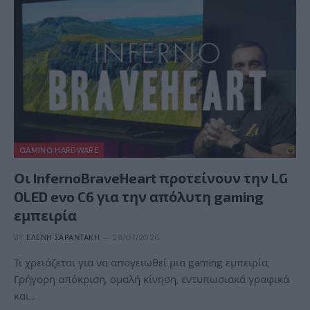
GAMING HARDWARE
Οι InfernoBraveHeart προτείνουν την LG
OLED evo C6 για την απόλυτη gaming
εμπειρία
BY
ΕΛΈΝΗ ΣΑΡΑΝΤΆΚΗ
28/07/2026
Τι χρειάζεται για να απογειωθεί μια gaming εμπειρία;
Γρήγορη απόκριση, ομαλή κίνηση, εντυπωσιακά γραφικά
και…