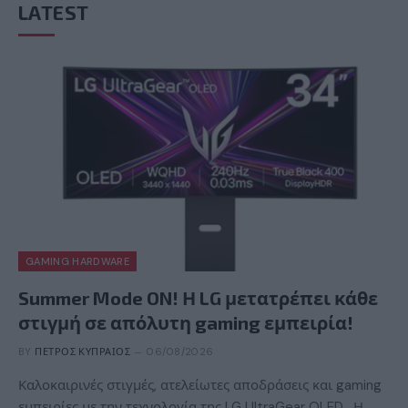
LATEST
GAMING HARDWARE
Summer Mode ON! Η LG μετατρέπει κάθε
στιγμή σε απόλυτη gaming εμπειρία!
BY
ΠΈΤΡΟΣ ΚΥΠΡΑΊΟΣ
06/08/2026
Καλοκαιρινές στιγμές, ατελείωτες αποδράσεις και gaming
εμπειρίες με την τεχνολογία της LG UltraGear OLED. Η…