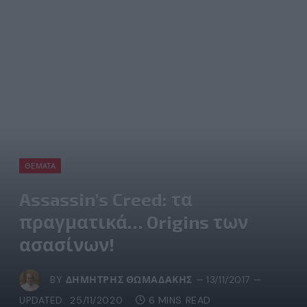
ΘΈΜΑΤΑ
Assassin’s Creed: τα
πραγματικά… Origins των
ασασίνων!
BY
ΔΗΜΉΤΡΗΣ ΘΩΜΑΔΆΚΗΣ
13/11/2017
UPDATED:
25/11/2020
6 MINS READ