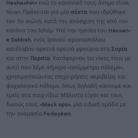
Hashashin»
ενώ το κανονικό τους όνομα είναι
Nizari. Πρόκειται για μία
σέκτα
που ιδρύθηκε
τον 11ο αιώνα, κατά την απόσχιση της από τον
κανόνα του Ισλάμ. Υπό την ηγεσία του
Hassan-
e Sabbah
, ενός Ιρανού ιεραποστόλου,
κατέλαβαν αρκετά ορεινά φρούρια στη
Συρία
και στην
Περσία
. Κατάφερναν τις νίκες τους με
αυτό που λέμε σήμερα «ασύμμετρο πόλεμο»,
χρησιμοποιώντας επιχειρήσεις ακριβείας και
ψυχολογικό πόλεμο, όπως δηλαδή κάνουμε και
εμείς στα παιχνίδια. Μάλιστα είχαν και τους
δικούς τους
«black ops»
, μία ειδική ομάδα με
την ονομασία
Fedayeen
.