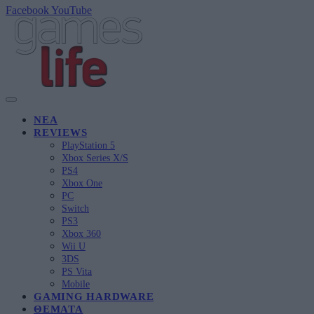
Facebook
YouTube
ΝΈΑ
REVIEWS
PlayStation 5
Xbox Series X/S
PS4
Xbox One
PC
Switch
PS3
Xbox 360
Wii U
3DS
PS Vita
Mobile
GAMING HARDWARE
ΘΈΜΑΤΑ