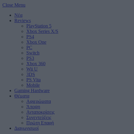
Close Menu
Νέα
Reviews
PlayStation 5
Xbox Series X/S
PS4
Xbox One
PC
Switch
PS3
Xbox 360
Wii U
3DS
PS Vita
Mobile
Gaming Hardware
Θέματα
Αφιερώματα
Άποψη
Ανταποκρίσεις
Συνεντεύξεις
Πρώτη Επαφή
Διαγωνισμοί