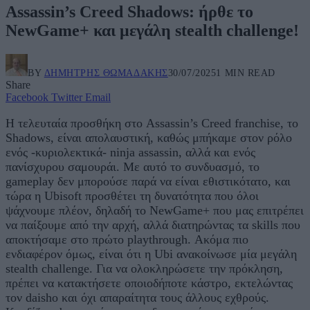
Assassin’s Creed Shadows: ήρθε το
NewGame+ και μεγάλη stealth challenge!
BY
ΔΗΜΉΤΡΗΣ ΘΩΜΑΔΆΚΗΣ
30/07/2025
1 MIN READ
Share
Facebook
Twitter
Email
Η τελευταία προσθήκη στο Assassin’s Creed franchise, το
Shadows, είναι απολαυστική, καθώς μπήκαμε στον ρόλο
ενός -κυριολεκτικά- ninja assassin, αλλά και ενός
πανίσχυρου σαμουράι. Με αυτό το συνδυασμό, το
gameplay δεν μπορούσε παρά να είναι εθιστικότατο, και
τώρα η Ubisoft προσθέτει τη δυνατότητα που όλοι
ψάχνουμε πλέον, δηλαδή το NewGame+ που μας επιτρέπει
να παίξουμε από την αρχή, αλλά διατηρώντας τα skills που
αποκτήσαμε στο πρώτο playthrough. Ακόμα πιο
ενδιαφέρον όμως, είναι ότι η Ubi ανακοίνωσε μία μεγάλη
stealth challenge. Για να ολοκληρώσετε την πρόκληση,
πρέπει να κατακτήσετε οποιοδήποτε κάστρο, εκτελώντας
τον daisho και όχι απαραίτητα τους άλλους εχθρούς.