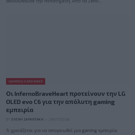
ακολουθούσε την πεπατημένη. Από τα Zeno…
GAMING HARDWARE
Οι InfernoBraveHeart προτείνουν την LG
OLED evo C6 για την απόλυτη gaming
εμπειρία
BY
ΕΛΈΝΗ ΣΑΡΑΝΤΆΚΗ
28/07/2026
Τι χρειάζεται για να απογειωθεί μια gaming εμπειρία;