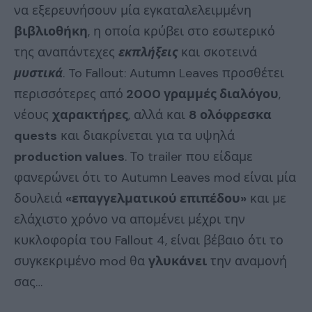
να εξερευνήσουν μία εγκαταλελειμμένη
βιβλιοθήκη
, η οποία κρύβει στο εσωτερικό
της αναπάντεχες
εκπλήξεις
και σκοτεινά
μυστικά
. To Fallout: Autumn Leaves προσθέτει
περισσότερες από
2000 γραμμές διαλόγου
,
νέους
χαρακτήρες
, αλλά και
8 ολόφρεσκα
quests
και διακρίνεται για τα υψηλά
production values
. Το trailer που είδαμε
φανερώνει ότι το Autumn Leaves mod είναι μία
δουλειά
«επαγγελματικού επιπέδου»
και με
ελάχιστο χρόνο να απομένει μέχρι την
κυκλοφορία του Fallout 4, είναι βέβαιο ότι το
συγκεκριμένο mod θα
γλυκάνει
την αναμονή
σας…