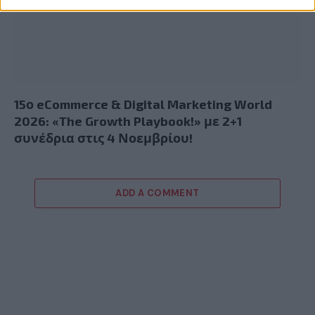
15ο eCommerce & Digital Marketing World
2026: «The Growth Playbook!» με 2+1
συνέδρια στις 4 Νοεμβρίου!
ADD A COMMENT