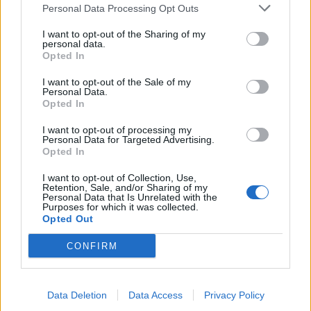
Personal Data Processing Opt Outs
I want to opt-out of the Sharing of my
personal data.
Opted In
I want to opt-out of the Sale of my
Personal Data.
Opted In
I want to opt-out of processing my
Personal Data for Targeted Advertising.
Opted In
Ο Geralt επιστρέφει! Πρώτη παρουσίαση του
I want to opt-out of Collection, Use,
Retention, Sale, and/or Sharing of my
νέου expansion του The Witcher 3 στη
Personal Data that Is Unrelated with the
Gamescom
Purposes for which it was collected.
Opted Out
CONFIRM
Data Deletion
Data Access
Privacy Policy