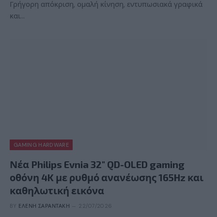
Γρήγορη απόκριση, ομαλή κίνηση, εντυπωσιακά γραφικά
και…
GAMING HARDWARE
Νέα Philips Evnia 32″ QD-OLED gaming
οθόνη 4K με ρυθμό ανανέωσης 165Hz και
καθηλωτική εικόνα
BY
ΕΛΈΝΗ ΣΑΡΑΝΤΆΚΗ
22/07/2026