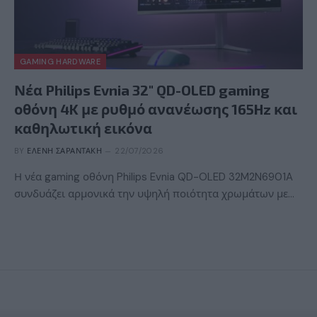
GAMING HARDWARE
Νέα Philips Evnia 32″ QD-OLED gaming
οθόνη 4K με ρυθμό ανανέωσης 165Hz και
καθηλωτική εικόνα
BY
ΕΛΈΝΗ ΣΑΡΑΝΤΆΚΗ
22/07/2026
Η νέα gaming οθόνη Philips Evnia QD-OLED 32M2N6901A
συνδυάζει αρμονικά την υψηλή ποιότητα χρωμάτων με…