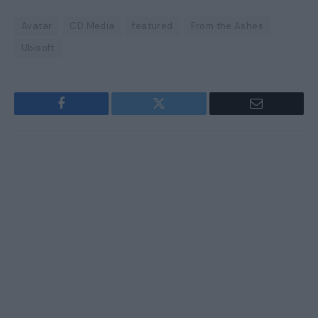
Avatar
CD Media
featured
From the Ashes
Ubisoft
Facebook
Twitter
Email