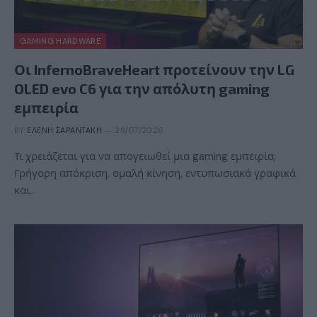
GAMING HARDWARE
Οι InfernoBraveHeart προτείνουν την LG
OLED evo C6 για την απόλυτη gaming
εμπειρία
BY
ΕΛΈΝΗ ΣΑΡΑΝΤΆΚΗ
28/07/2026
Τι χρειάζεται για να απογειωθεί μια gaming εμπειρία;
Γρήγορη απόκριση, ομαλή κίνηση, εντυπωσιακά γραφικά
και…