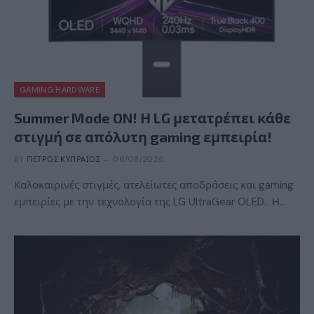
GAMING HARDWARE
Summer Mode ON! Η LG μετατρέπει κάθε
στιγμή σε απόλυτη gaming εμπειρία!
BY
ΠΈΤΡΟΣ ΚΥΠΡΑΊΟΣ
06/08/2026
Καλοκαιρινές στιγμές, ατελείωτες αποδράσεις και gaming
εμπειρίες με την τεχνολογία της LG UltraGear OLED. Η…