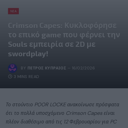
ΝΈΑ
Crimson Capes: Κυκλοφόρησε
το επικό game που φέρνει την
Souls εμπειρία σε 2D με
swordplay!
BY
ΠΈΤΡΟΣ ΚΥΠΡΑΊΟΣ
16/02/2026
3 MINS READ
Το στούντιο POOR LOCKE ανακοίνωσε πρόσφατα
ότι το πολλά υποσχόμενο Crimson Capes είναι
πλέον διαθέσιμο από τις 12 Φεβρουαρίου για PC