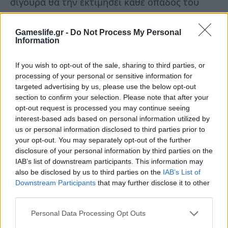
σίγουρα θα την εκτιμήσει κάθε οπαδός του
franchise. Η Πανδώρα φλέγεται, και μέσα από
τις στάχτες της, η Massive Entertainment βρήκε
Gameslife.gr -
Do Not Process My Personal
Information
τη χρυσή τομή που ενδεχομένως να έλειπε από
το main game του 2023.
If you wish to opt-out of the sale, sharing to third parties, or
processing of your personal or sensitive information for
targeted advertising by us, please use the below opt-out
Ανάπτυξη:
Massive
Έκδοση
: Ubisoft
Διάθεση
:
section to confirm your selection. Please note that after your
CD Media
opt-out request is processed you may continue seeing
interest-based ads based on personal information utilized by
us or personal information disclosed to third parties prior to
your opt-out. You may separately opt-out of the further
disclosure of your personal information by third parties on the
IAB’s list of downstream participants. This information may
also be disclosed by us to third parties on the
IAB’s List of
Downstream Participants
that may further disclose it to other
third parties.
Personal Data Processing Opt Outs