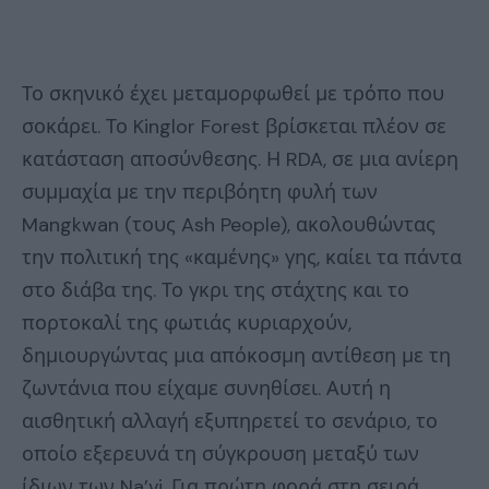
Το σκηνικό έχει μεταμορφωθεί με τρόπο που
σοκάρει. Το Kinglor Forest βρίσκεται πλέον σε
κατάσταση αποσύνθεσης. Η RDA, σε μια ανίερη
συμμαχία με την περιβόητη φυλή των
Mangkwan (τους Ash People), ακολουθώντας
την πολιτική της «καμένης» γης, καίει τα πάντα
στο διάβα της. Το γκρι της στάχτης και το
πορτοκαλί της φωτιάς κυριαρχούν,
δημιουργώντας μια απόκοσμη αντίθεση με τη
ζωντάνια που είχαμε συνηθίσει. Αυτή η
αισθητική αλλαγή εξυπηρετεί το σενάριο, το
οποίο εξερευνά τη σύγκρουση μεταξύ των
ίδιων των Na’vi. Για πρώτη φορά στη σειρά,