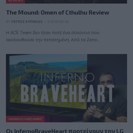
REVIEWS
The Mound: Omen of Cthulhu Review
BY
ΠΈΤΡΟΣ ΚΥΠΡΑΊΟΣ
03/08/2026
Η ACE Team δεν ήταν ποτέ ένα στούντιο που
ακολουθούσε την πεπατημένη. Από τα Zeno…
GAMING HARDWARE
Οι InfernoBraveHeart προτείνουν την LG