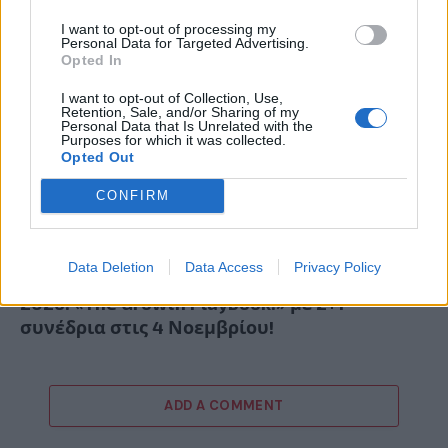
I want to opt-out of processing my
Personal Data for Targeted Advertising.
Opted In
I want to opt-out of Collection, Use,
Retention, Sale, and/or Sharing of my
Personal Data that Is Unrelated with the
Purposes for which it was collected.
Opted Out
CONFIRM
Data Deletion
Data Access
Privacy Policy
15ο eCommerce & Digital Marketing World
2026: «The Growth Playbook!» με 2+1
συνέδρια στις 4 Νοεμβρίου!
ADD A COMMENT