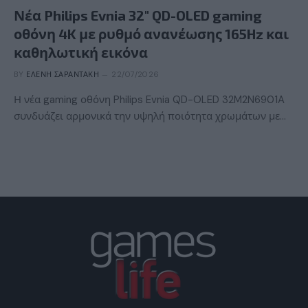
Νέα Philips Evnia 32″ QD-OLED gaming
οθόνη 4K με ρυθμό ανανέωσης 165Hz και
καθηλωτική εικόνα
BY
ΕΛΈΝΗ ΣΑΡΑΝΤΆΚΗ
22/07/2026
Η νέα gaming οθόνη Philips Evnia QD-OLED 32M2N6901A
συνδυάζει αρμονικά την υψηλή ποιότητα χρωμάτων με…