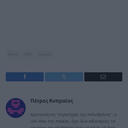
Brink
FPS
Steam
Facebook
Twitter
Email
Πέτρος Κυπραίος
Αμετανόητος “στρατηγός της πολυθρόνας”, ο
Obi Wan της παρέας, έχει δύο αδυναμίες: τα
strategy και οτιδήποτε έχει να κάνει με Star