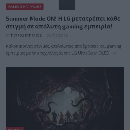
GAMING HARDWARE
Summer Mode ON! Η LG μετατρέπει κάθε
στιγμή σε απόλυτη gaming εμπειρία!
BY
ΠΈΤΡΟΣ ΚΥΠΡΑΊΟΣ
06/08/2026
Καλοκαιρινές στιγμές, ατελείωτες αποδράσεις και gaming
εμπειρίες με την τεχνολογία της LG UltraGear OLED. Η…