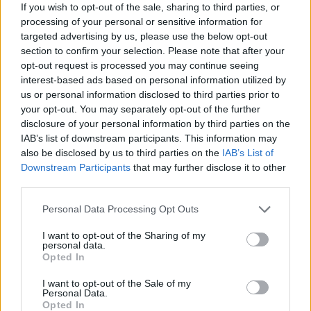
If you wish to opt-out of the sale, sharing to third parties, or
processing of your personal or sensitive information for
targeted advertising by us, please use the below opt-out
Summer Mode ON! Η LG μετατρέπει κάθε
section to confirm your selection. Please note that after your
στιγμή σε απόλυτη gaming εμπειρία!
opt-out request is processed you may continue seeing
interest-based ads based on personal information utilized by
us or personal information disclosed to third parties prior to
your opt-out. You may separately opt-out of the further
disclosure of your personal information by third parties on the
IAB’s list of downstream participants. This information may
also be disclosed by us to third parties on the
IAB’s List of
Downstream Participants
that may further disclose it to other
third parties.
Personal Data Processing Opt Outs
I want to opt-out of the Sharing of my
personal data.
Opted In
Ο Geralt επιστρέφει! Πρώτη παρουσίαση του
νέου expansion του The Witcher 3 στη
I want to opt-out of the Sale of my
Personal Data.
Gamescom
Opted In