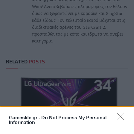
Wars! Ανεπιβεβαίωτες πληροφορίες τον θέλουν
όμως να ξεφαντώνει με καραόκε και SingStar
κάθε είδους. Τον τελευταίο καιρό μάχεται στις
διαδικτυακές αρένες του StarCraft 2,
προσπαθώντας με κόπο και ιδρώτα να ανέβει
κατηγορία...
RELATED
POSTS
Gameslife.gr -
Do Not Process My Personal
Information