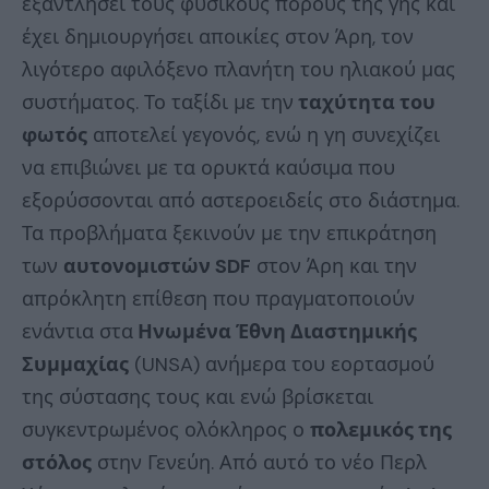
εξαντλήσει τους φυσικούς πόρους της γης και
έχει δημιουργήσει αποικίες στον Άρη, τον
λιγότερο αφιλόξενο πλανήτη του ηλιακού μας
συστήματος. Το ταξίδι με την
ταχύτητα του
φωτός
αποτελεί γεγονός, ενώ η γη συνεχίζει
να επιβιώνει με τα ορυκτά καύσιμα που
εξορύσσονται από αστεροειδείς στο διάστημα.
Τα προβλήματα ξεκινούν με την επικράτηση
των
αυτονομιστών SDF
στον Άρη και την
απρόκλητη επίθεση που πραγματοποιούν
ενάντια στα
Ηνωμένα Έθνη Διαστημικής
Συμμαχίας
(UNSA) ανήμερα του εορτασμού
της σύστασης τους και ενώ βρίσκεται
συγκεντρωμένος ολόκληρος ο
πολεμικός της
στόλος
στην Γενεύη. Από αυτό το νέο Περλ