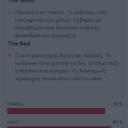
The Good
Πλούσιο 3 σε 1 πακέτο . Tο καλύτερο COD
campaign εδώ και χρόνια . Στιβαρός και
απροβλημάτιστος δικτυακός κώδικας .
Διασκεδαστικές αερομαχίες
The Bad
Ο sci-fi χαρακτήρας θα ξενίσει πολλούς . Το
multiplayer είναι μια από τα ίδια . Εντελώς πεζή
η περσόνα του Harington . Οι διαστημικές
αερομαχίες απουσιάζουν από το online
ΓΡΑΦΙΚΑ
85 %
ΗΧΟΣ
90 %