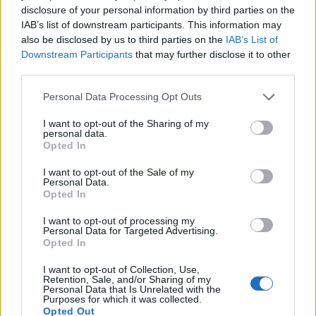
θέλαμε λίγο μεγαλύτερη διάρκεια στο
disclosure of your personal information by third parties on the
campaign
, ενώ το multiplayer θα έπρεπε να
IAB’s list of downstream participants. This information may
also be disclosed by us to third parties on the
IAB’s List of
συμβάδιζε
περαιτέρω με την φιλοσοφία της
Downstream Participants
that may further disclose it to other
κεντρικής ιστορίας. Μας παραξένεψε πολύ που
third parties.
δεν έχει προστεθεί online mode για τα πολύ
Personal Data Processing Opt Outs
πετυχημένα
dogfights
– ακόμα και με το
I want to opt-out of the Sharing of my
άτολμο multiplayer
όμως, το Infinite Warfare
personal data.
Opted In
προσφέρει πάρα πολλά για να το αγνοήσετε,
ειδικά αν βάλετε στο χέρι σας την έκδοση
I want to opt-out of the Sale of my
Personal Data.
Legacy που σας δίνει και το Remaster του
Opted In
Modern Warfare.
I want to opt-out of processing my
Personal Data for Targeted Advertising.
Opted In
Ανάπτυξη
: Infinity Ward
Έκδοση
:
I want to opt-out of Collection, Use,
Activision
Διάθεση
: IGE
Retention, Sale, and/or Sharing of my
Personal Data that Is Unrelated with the
Purposes for which it was collected.
Opted Out