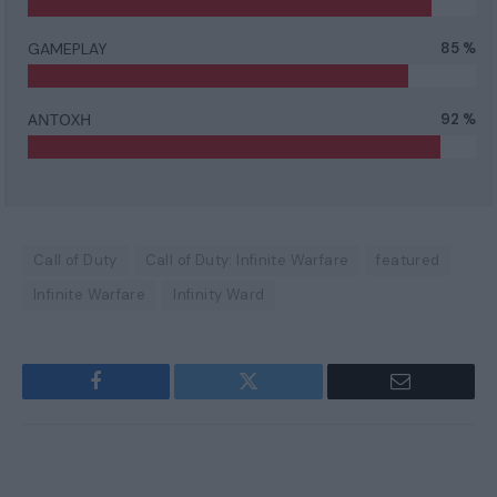
GAMEPLAY
85 %
ΑΝΤΟΧΗ
92 %
Call of Duty
Call of Duty: Infinite Warfare
featured
Infinite Warfare
Infinity Ward
Facebook
Twitter
Email