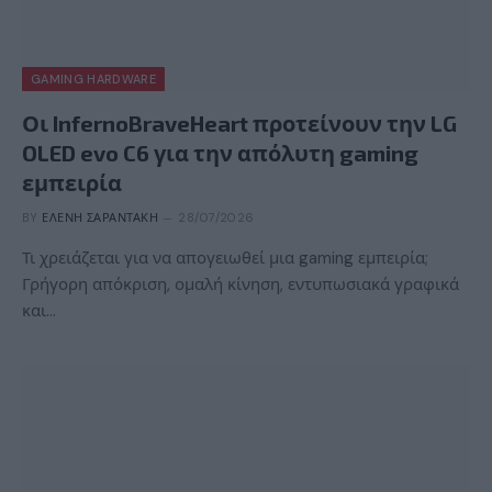
GAMING HARDWARE
Οι InfernoBraveHeart προτείνουν την LG
OLED evo C6 για την απόλυτη gaming
εμπειρία
BY
ΕΛΈΝΗ ΣΑΡΑΝΤΆΚΗ
28/07/2026
Τι χρειάζεται για να απογειωθεί μια gaming εμπειρία;
Γρήγορη απόκριση, ομαλή κίνηση, εντυπωσιακά γραφικά
και…