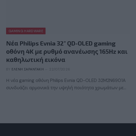
GAMING HARDWARE
Νέα Philips Evnia 32″ QD-OLED gaming
οθόνη 4K με ρυθμό ανανέωσης 165Hz και
καθηλωτική εικόνα
BY
ΕΛΈΝΗ ΣΑΡΑΝΤΆΚΗ
22/07/2026
Η νέα gaming οθόνη Philips Evnia QD-OLED 32M2N6901A
συνδυάζει αρμονικά την υψηλή ποιότητα χρωμάτων με…