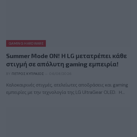
GAMING HARDWARE
Summer Mode ON! Η LG μετατρέπει κάθε
στιγμή σε απόλυτη gaming εμπειρία!
BY
ΠΈΤΡΟΣ ΚΥΠΡΑΊΟΣ
06/08/2026
Καλοκαιρινές στιγμές, ατελείωτες αποδράσεις και gaming
εμπειρίες με την τεχνολογία της LG UltraGear OLED. Η…