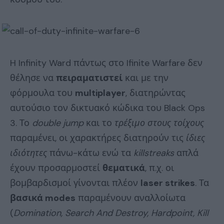
H Infinity Ward πάντως στο Ifinite Warfare δεν
θέλησε να
πειραματιστεί
και με την
φόρμουλα του
multiplayer
, διατηρώντας
αυτούσιο τον δικτυακό κώδικα του Black Ops
3. Το
double jump
και το
τρέξιμο στους τοίχους
παραμένει, οι χαρακτήρες διατηρούν τις
ίδιες
ιδιότητες
πάνω-κάτω ενώ τα
killstreaks
απλά
έχουν προσαρμοστεί
θεματικά
, π.χ. οι
βομβαρδισμοί γίνονται πλέον
laser strikes
. Τα
βασικά modes
παραμένουν αναλλοίωτα
(
Domination, Search And Destroy, Hardpoint, Kill