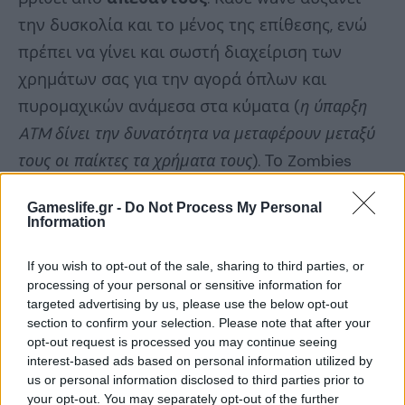
την δυσκολία και το μένος της επίθεσης, ενώ
πρέπει να γίνει και σωστή διαχείριση των
χρημάτων σας για την αγορά όπλων και
πυρομαχικών ανάμεσα στα κύματα (
η ύπαρξη
ATM δίνει την δυνατότητα να μεταφέρουν μεταξύ
τους οι παίκτες τα χρήματα τους
). Το Zombies
είναι
ιδανική προσθήκη
, ιδιαίτερα εάν παίζετε
Gameslife.gr -
Do Not Process My Personal
με τους φίλους σας.
Information
If you wish to opt-out of the sale, sharing to third parties, or
processing of your personal or sensitive information for
targeted advertising by us, please use the below opt-out
section to confirm your selection. Please note that after your
Συνολικά, το Call of Duty: Infinite Warfare μας
opt-out request is processed you may continue seeing
«έπεισε» φέτος
, προσφέροντας ένα δεμένο
interest-based ads based on personal information utilized by
us or personal information disclosed to third parties prior to
πακέτο που περιλαμβάνει κάτι για όλους… Θα
your opt-out. You may separately opt-out of the further