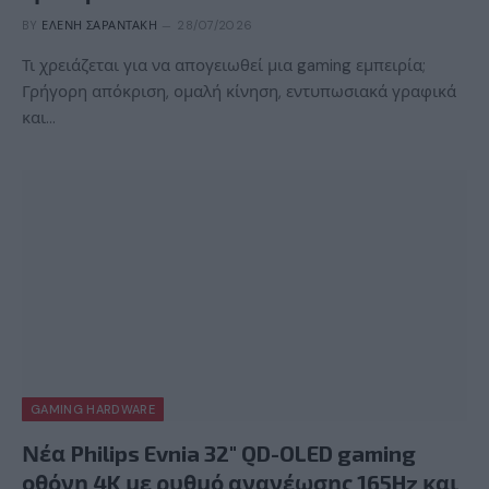
BY
ΕΛΈΝΗ ΣΑΡΑΝΤΆΚΗ
28/07/2026
Τι χρειάζεται για να απογειωθεί μια gaming εμπειρία;
Γρήγορη απόκριση, ομαλή κίνηση, εντυπωσιακά γραφικά
και…
GAMING HARDWARE
Νέα Philips Evnia 32″ QD-OLED gaming
οθόνη 4K με ρυθμό ανανέωσης 165Hz και