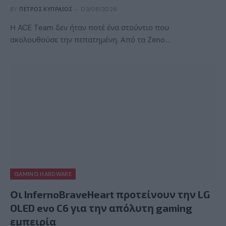
BY
ΠΈΤΡΟΣ ΚΥΠΡΑΊΟΣ
03/08/2026
Η ACE Team δεν ήταν ποτέ ένα στούντιο που
ακολουθούσε την πεπατημένη. Από τα Zeno…
GAMING HARDWARE
Οι InfernoBraveHeart προτείνουν την LG
OLED evo C6 για την απόλυτη gaming
εμπειρία