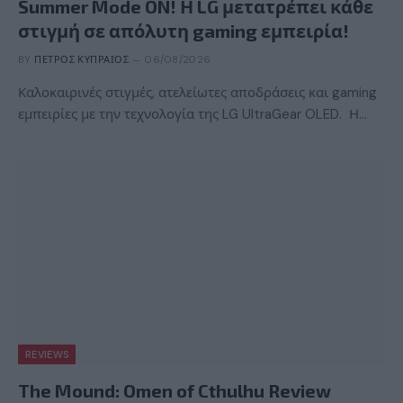
Summer Mode ON! Η LG μετατρέπει κάθε
στιγμή σε απόλυτη gaming εμπειρία!
BY
ΠΈΤΡΟΣ ΚΥΠΡΑΊΟΣ
06/08/2026
Καλοκαιρινές στιγμές, ατελείωτες αποδράσεις και gaming
εμπειρίες με την τεχνολογία της LG UltraGear OLED. Η…
REVIEWS
The Mound: Omen of Cthulhu Review