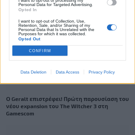
I want to opt-out of processing my
Summer Mode ON! Η LG μετατρέπει κάθε
Personal Data for Targeted Advertising.
στιγμή σε απόλυτη gaming εμπειρία!
Opted In
I want to opt-out of Collection, Use,
Retention, Sale, and/or Sharing of my
Personal Data that Is Unrelated with the
Purposes for which it was collected.
Opted Out
CONFIRM
Data Deletion
Data Access
Privacy Policy
Ο Geralt επιστρέφει! Πρώτη παρουσίαση του
νέου expansion του The Witcher 3 στη
Gamescom