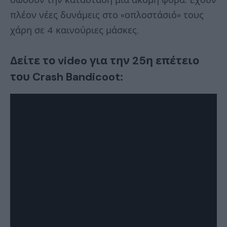
πλέον νέες δυνάμεις στο «οπλοστάσιό» τους
χάρη σε 4 καινούριες μάσκες.
Δείτε το video για την 25η επέτειο
του Crash Bandicoot: