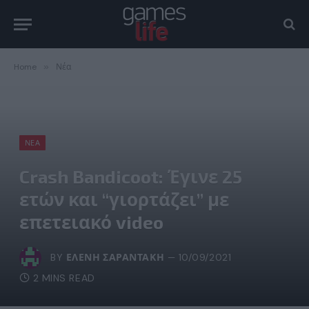
Home
»
Νέα
ΝΈΑ
Crash Bandicoot: Έγινε 25
ετών και “γιορτάζει” με
επετειακό video
BY
ΕΛΈΝΗ ΣΑΡΑΝΤΆΚΗ
10/09/2021
2 MINS READ