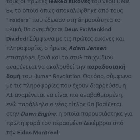
τους οι πρώτες
leaked εικόνες
του νέου Deus
Ex, το οποίο όπως αποκαλύφθηκε από τους
“insiders” που έδωσαν στη δημοσιότητα το
υλικό, θα ονομάζεται
Deus Ex: Mankind
Divided
! Σύμφωνα με τις πρώτες εικόνες και
πληροφορίες, ο ήρωας
Adam Jensen
επιστρέφει ξανά και το στυλ παιχνιδιού
αναμένεται να ακολουθεί την
παραδοσιακή
δομή
του Human Revolution. Ωστόσο, σύμφωνα
με τις πληροφορίες που έχουν διαρρεύσει, η
A.I. αναμένεται να είναι πιο αναβαθμισμένη,
ενώ παράλληλα ο νέος τίτλος θα βασίζεται
στην
Dawn Engine
, η οποία παρουσιάστηκε για
πρώτη φορά τον περασμένο Δεκέμβριο από
την
Eidos Montreal
!