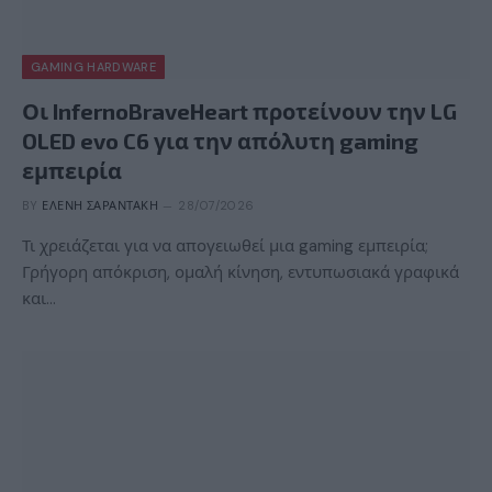
GAMING HARDWARE
Οι InfernoBraveHeart προτείνουν την LG
OLED evo C6 για την απόλυτη gaming
εμπειρία
BY
ΕΛΈΝΗ ΣΑΡΑΝΤΆΚΗ
28/07/2026
Τι χρειάζεται για να απογειωθεί μια gaming εμπειρία;
Γρήγορη απόκριση, ομαλή κίνηση, εντυπωσιακά γραφικά
και…