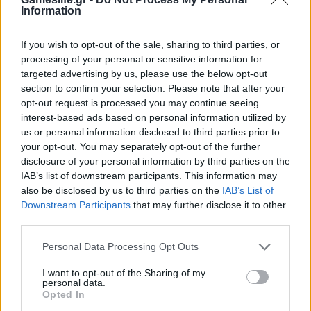
Πέτρος Κυπραίος
Information
Αμετανόητος “στρατηγός της πολυθρόνας”, ο
If you wish to opt-out of the sale, sharing to third parties, or
Obi Wan της παρέας, έχει δύο αδυναμίες: τα
processing of your personal or sensitive information for
targeted advertising by us, please use the below opt-out
strategy και οτιδήποτε έχει να κάνει με Star
section to confirm your selection. Please note that after your
Wars! Ανεπιβεβαίωτες πληροφορίες τον θέλουν
opt-out request is processed you may continue seeing
όμως να ξεφαντώνει με καραόκε και SingStar
interest-based ads based on personal information utilized by
κάθε είδους. Τον τελευταίο καιρό μάχεται στις
us or personal information disclosed to third parties prior to
διαδικτυακές αρένες του StarCraft 2,
your opt-out. You may separately opt-out of the further
προσπαθώντας με κόπο και ιδρώτα να ανέβει
disclosure of your personal information by third parties on the
κατηγορία...
IAB’s list of downstream participants. This information may
also be disclosed by us to third parties on the
IAB’s List of
Downstream Participants
that may further disclose it to other
RELATED
POSTS
third parties.
Personal Data Processing Opt Outs
I want to opt-out of the Sharing of my
personal data.
Opted In