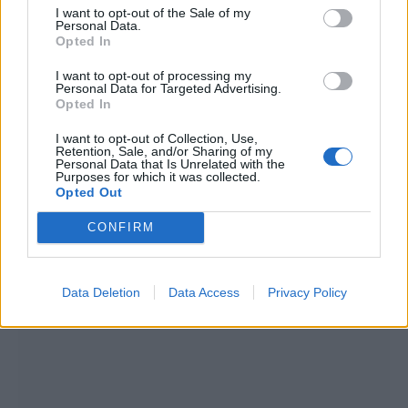
I want to opt-out of the Sale of my
Personal Data.
Opted In
I want to opt-out of processing my
Personal Data for Targeted Advertising.
Opted In
I want to opt-out of Collection, Use,
Retention, Sale, and/or Sharing of my
Summer Mode ON! Η LG μετατρέπει κάθε
Personal Data that Is Unrelated with the
στιγμή σε απόλυτη gaming εμπειρία!
Purposes for which it was collected.
Opted Out
CONFIRM
Data Deletion
Data Access
Privacy Policy