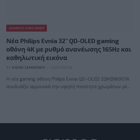
GAMING HARDWARE
Νέα Philips Evnia 32″ QD-OLED gaming
οθόνη 4K με ρυθμό ανανέωσης 165Hz και
καθηλωτική εικόνα
BY
ΕΛΈΝΗ ΣΑΡΑΝΤΆΚΗ
22/07/2026
Η νέα gaming οθόνη Philips Evnia QD-OLED 32M2N6901A
συνδυάζει αρμονικά την υψηλή ποιότητα χρωμάτων με…