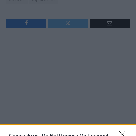
Facebook
Twitter
Email
Gameslife.gr -
Do Not Process My Personal