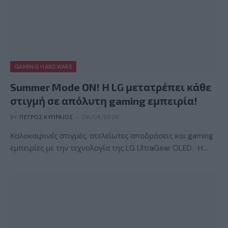
GAMING HARDWARE
Summer Mode ON! Η LG μετατρέπει κάθε
στιγμή σε απόλυτη gaming εμπειρία!
BY
ΠΈΤΡΟΣ ΚΥΠΡΑΊΟΣ
06/08/2026
Καλοκαιρινές στιγμές, ατελείωτες αποδράσεις και gaming
εμπειρίες με την τεχνολογία της LG UltraGear OLED. Η…