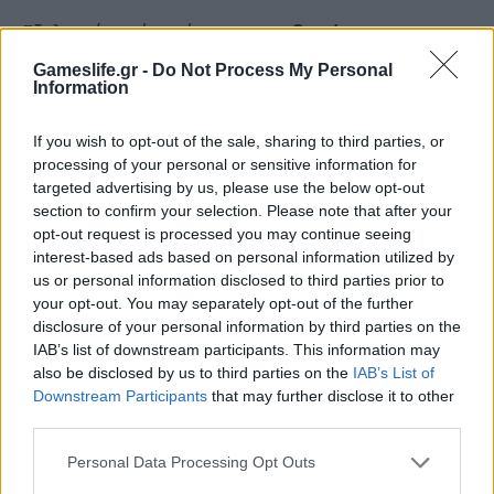
Εξελιγμένη είναι όμως και η
δομή των
αποστολών
. Σε μία περιοχή θα βρεθείτε σε
Gameslife.gr -
Do Not Process My Personal
Information
ένα μέγαρο που αλλάζουν μηχανικά θέση οι
εσωτερικοί χώροι του. Σε μία άλλη θα μπορείτε
If you wish to opt-out of the sale, sharing to third parties, or
να μεταβαίνετε μεταξύ διαστάσεων, όπως στο
processing of your personal or sensitive information for
targeted advertising by us, please use the below opt-out
Quantum Conundrum! Όσο για τους
τρόπους
section to confirm your selection. Please note that after your
εξουδετέρωσης
των κυρίων στόχων σας, αυτό
opt-out request is processed you may continue seeing
interest-based ads based on personal information utilized by
μπορεί να γίνει απλά σκοτώνοντας τους, ή… με
us or personal information disclosed to third parties prior to
πιο ενδιαφέροντες τρόπους. Αυτοί αν και
your opt-out. You may separately opt-out of the further
disclosure of your personal information by third parties on the
τυπικά είναι
non-lethal
, πρόκειται είτε για
IAB’s list of downstream participants. This information may
χειρότερες τιμωρίες σε κάποιες περιπτώσεις, ή
also be disclosed by us to third parties on the
IAB’s List of
για διάσωση σε άλλες. Δεν είναι απαραίτητα
Downstream Participants
that may further disclose it to other
third parties.
όλοι οι στόχοι σας «κακοί», και εκτός αυτού
όσοι περισσότεροι χαρακτήρες παραμένουν
Personal Data Processing Opt Outs