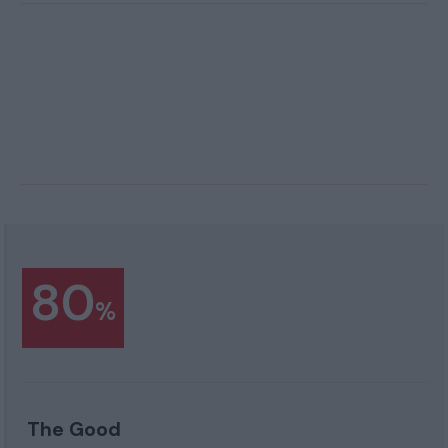
80
%
The Good