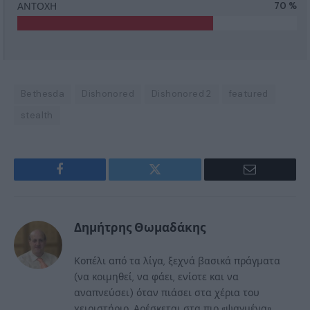
ΑΝΤΟΧΗ
70 %
Bethesda
Dishonored
Dishonored 2
featured
stealth
Facebook
Twitter
Email
Δημήτρης Θωμαδάκης
Κοπέλι από τα λίγα, ξεχνά βασικά πράγματα
(να κοιμηθεί, να φάει, ενίοτε και να
αναπνεύσει) όταν πιάσει στα χέρια του
χειριστήριο. Αρέσκεται στα πιο «ψαγμένα»