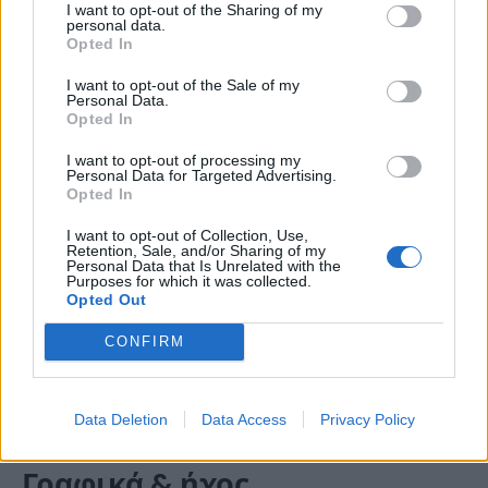
ζωντανοί, τόσο εμπλουτίζεται η υπόθεση!
I want to opt-out of the Sharing of my
personal data.
Γενικά το Dishonored 2 είναι ένα παιχνίδι στο
Opted In
οποίο η
εξερεύνηση
και ο πειραματισμός
I want to opt-out of the Sale of my
αποδίδουν καρπούς.
Personal Data.
Opted In
I want to opt-out of processing my
Personal Data for Targeted Advertising.
Opted In
I want to opt-out of Collection, Use,
Retention, Sale, and/or Sharing of my
Personal Data that Is Unrelated with the
Purposes for which it was collected.
Opted Out
CONFIRM
Data Deletion
Data Access
Privacy Policy
Γραφικά & ήχος