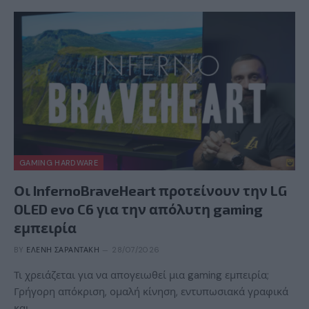
GAMING HARDWARE
Οι InfernoBraveHeart προτείνουν την LG
OLED evo C6 για την απόλυτη gaming
εμπειρία
BY
ΕΛΈΝΗ ΣΑΡΑΝΤΆΚΗ
28/07/2026
Τι χρειάζεται για να απογειωθεί μια gaming εμπειρία;
Γρήγορη απόκριση, ομαλή κίνηση, εντυπωσιακά γραφικά
και…