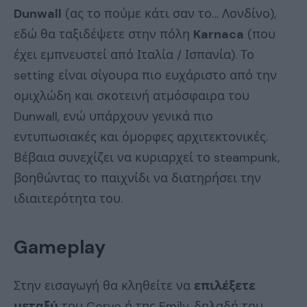
Dunwall
(ας το πούμε κάτι σαν το… Λονδίνο),
εδώ θα ταξιδέψετε στην πόλη
Karnaca
(που
έχει εμπνευστεί από Ιταλία / Ισπανία). Το
setting είναι σίγουρα πιο ευχάριστο από την
ομιχλώδη και σκοτεινή ατμόσφαιρα του
Dunwall, ενώ υπάρχουν γενικά πιο
εντυπωσιακές και όμορφες αρχιτεκτονικές.
Βέβαια συνεχίζει να κυριαρχεί το steampunk,
βοηθώντας το παιχνίδι να διατηρήσει την
ιδιαιτερότητα του.
Gameplay
Στην εισαγωγή θα κληθείτε να
επιλέξετε
μεταξύ
του Corvo ή της Emily, δηλαδή του