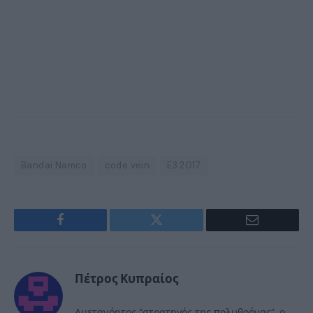
Bandai Namco
code vein
E3 2017
Facebook
Twitter
Email
Πέτρος Κυπραίος
Αμετανόητος “στρατηγός της πολυθρόνας”, ο