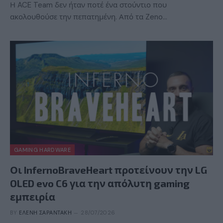
Η ACE Team δεν ήταν ποτέ ένα στούντιο που
ακολουθούσε την πεπατημένη. Από τα Zeno…
GAMING HARDWARE
Οι InfernoBraveHeart προτείνουν την LG
OLED evo C6 για την απόλυτη gaming
εμπειρία
BY
ΕΛΈΝΗ ΣΑΡΑΝΤΆΚΗ
28/07/2026