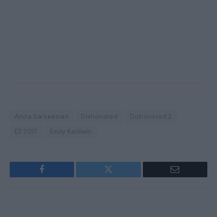
Anita Sarkeesian
Dishonored
Dishonored 2
E3 2017
Emily Kaldwin
Facebook
Twitter
Email