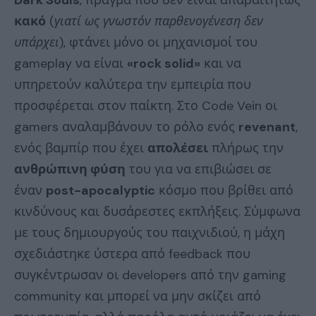
Dark Souls
, πράγμα που δεν είναι απαραιτήτως
κακό
(
γιατί ως γνωστόν παρθενογένεση δεν
υπάρχει
), φτάνει μόνο οι μηχανισμοί του
gameplay να είναι
«rock solid»
και να
υπηρετούν καλύτερα την εμπειρία που
προσφέρεται στον παίκτη. Στο Code Vein οι
gamers αναλαμβάνουν το ρόλο ενός
revenant
,
ενός βαμπίρ που έχει
απολέσει
πλήρως την
ανθρώπινη φύση
του για να επιβιώσει σε
έναν
post-apocalyptic
κόσμο που βρίθει από
κινδύνους και δυσάρεστες εκπλήξεις. Σύμφωνα
με τους δημιουργούς του παιχνιδιού, η μάχη
σχεδιάστηκε ύστερα από feedback που
συγκέντρωσαν οι developers από την gaming
community και μπορεί να μην σκίζει από