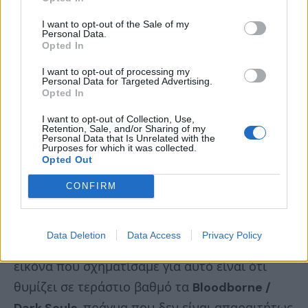
BY
ΠΈΤΡΟΣ ΚΥΠΡΑΊΟΣ
15/06/2017
I want to opt-out of the Sale of my
Personal Data.
UPDATED:
15/06/2017
2 MINS READ
Opted In
I want to opt-out of processing my
Personal Data for Targeted Advertising.
Opted In
H
Bandai Namco
στη φετινή
E3
είχε δύο πολύ
I want to opt-out of Collection, Use,
δυνατούς
άσσους
στο μανίκι της, ο ένας ήταν
Retention, Sale, and/or Sharing of my
Personal Data that Is Unrelated with the
το
Dragon Ball FighterZ
(
ότι είναι Dragon Ball
Purposes for which it was collected.
Opted Out
και έχει σχέση με ξύλο απλώς το… λατρεύουμε
) και
ο δεύτερος το
Code Vein
, όπου για
πρώτη
CONFIRM
φορά
(
ύστερα από το ομολογουμένως epic
cinematic video
) είχαμε την ευκαιρία να
Data Deletion
Data Access
Privacy Policy
γνωρίσουμε καλύτερα το gameplay του. Η
εικόνα που σχηματίσαμε για αυτό είναι ότι
θυμίζει σε τεράστιο βαθμό τα
Bloodborne /