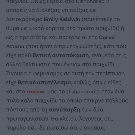
παιχνίδι. Όπως ξέρεις, στο Dishonored 2
μπορείς να διαλέξεις να παίξεις ως
Αυτοκράτειρα
Emily Kaldwin
(που έπαιζε το
θύμα ως μικρό κορίτσι στο πρώτο παιχνίδι) ή
ως ο προστάτης και πατέρας αυτής
Corvo
Attano
(που ήταν ο πρωταγωνιστής), κάτι που
είχε πολύ
θετική ανταπόκριση,
ανάμεσα στις
άλλες βελτιώσεις που έγιναν στο παιχνίδι.
Σίγουρα ο φεμινισμός σε αυτή την περίπτωση
είχε
θετικό αποτέλεσμα
, καθώς, όπως είδες
και στο
review
μας, το Dishonored 2 ήταν ένα
πολύ καλό παιχνίδι, το οποίο έπαιρνε πολλούς
πόντους από τη
συνύπαρξη
των δύο
πρωταγωνιστών. Θα κλείσω λέγοντας ότι,
παρόλο που δε πιστεύω ότι ο ακραίος