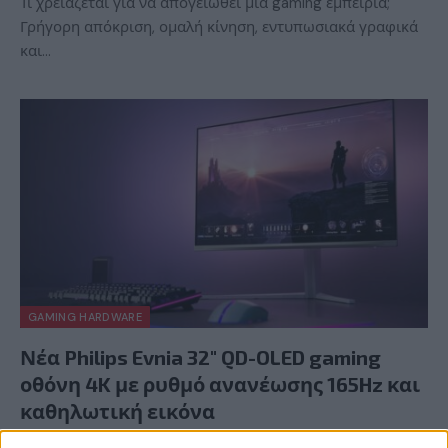
Τι χρειάζεται για να απογειωθεί μια gaming εμπειρία;
Γρήγορη απόκριση, ομαλή κίνηση, εντυπωσιακά γραφικά
και…
GAMING HARDWARE
Νέα Philips Evnia 32″ QD-OLED gaming
οθόνη 4K με ρυθμό ανανέωσης 165Hz και
καθηλωτική εικόνα
BY
ΕΛΈΝΗ ΣΑΡΑΝΤΆΚΗ
22/07/2026