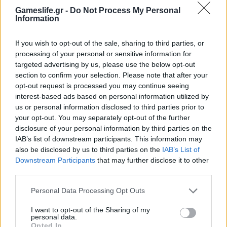
Gameslife.gr -
Do Not Process My Personal
Η νέα gaming οθόνη Philips Evnia QD-OLED 32M2N6901A
Information
συνδυάζει αρμονικά την υψηλή ποιότητα χρωμάτων με…
If you wish to opt-out of the sale, sharing to third parties, or
processing of your personal or sensitive information for
targeted advertising by us, please use the below opt-out
section to confirm your selection. Please note that after your
opt-out request is processed you may continue seeing
interest-based ads based on personal information utilized by
us or personal information disclosed to third parties prior to
your opt-out. You may separately opt-out of the further
disclosure of your personal information by third parties on the
IAB’s list of downstream participants. This information may
also be disclosed by us to third parties on the
IAB’s List of
ΝΈΑ
Downstream Participants
that may further disclose it to other
third parties.
Ε3 2017 – To JRPG Code Vein
Personal Data Processing Opt Outs
δείχνει να έχει λίγο άρωμα
από Dark Souls!
I want to opt-out of the Sharing of my
personal data.
Opted In