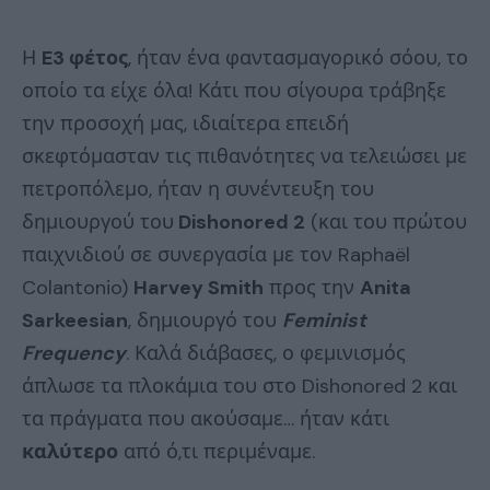
Η
E3 φέτος
, ήταν ένα φαντασμαγορικό σόου, το
οποίο τα είχε όλα! Κάτι που σίγουρα τράβηξε
την προσοχή μας, ιδιαίτερα επειδή
σκεφτόμασταν τις πιθανότητες να τελειώσει με
πετροπόλεμο, ήταν η συνέντευξη του
δημιουργού του
Dishonored 2
(και του πρώτου
παιχνιδιού σε συνεργασία με τον Raphaël
Colantonio)
Harvey Smith
προς την
Anita
Sarkeesian
, δημιουργό του
Feminist
Frequency
. Καλά διάβασες, ο φεμινισμός
άπλωσε τα πλοκάμια του στο Dishonored 2 και
τα πράγματα που ακούσαμε… ήταν κάτι
καλύτερο
από ό,τι περιμέναμε.