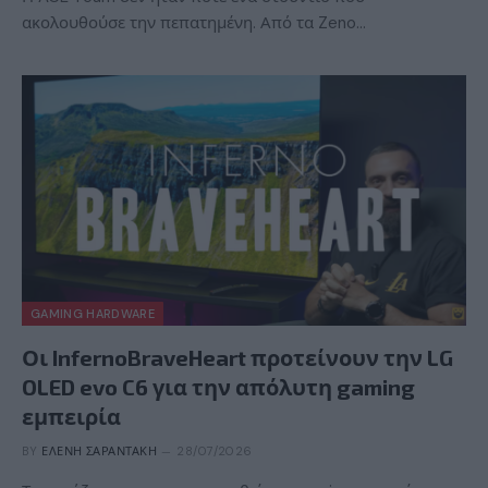
ακολουθούσε την πεπατημένη. Από τα Zeno…
GAMING HARDWARE
Οι InfernoBraveHeart προτείνουν την LG
OLED evo C6 για την απόλυτη gaming
εμπειρία
BY
ΕΛΈΝΗ ΣΑΡΑΝΤΆΚΗ
28/07/2026