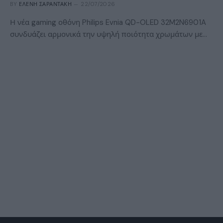
BY
ΕΛΈΝΗ ΣΑΡΑΝΤΆΚΗ
22/07/2026
Η νέα gaming οθόνη Philips Evnia QD-OLED 32M2N6901A
συνδυάζει αρμονικά την υψηλή ποιότητα χρωμάτων με…