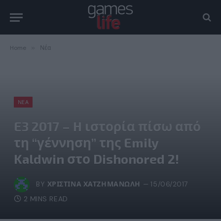
Home
»
Νέα
ΝΈΑ
E3 2017 – H ιστορία πίσω από
τη “γέννηση” της Emily
Kaldwin στο Dishonored 2!
BY
ΧΡΙΣΤΊΝΑ ΧΑΤΖΗΜΑΝΏΛΗ
15/06/2017
2 MINS READ