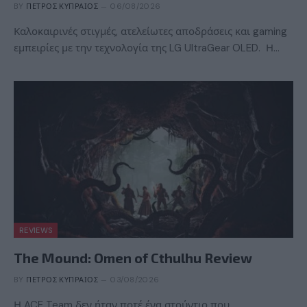
BY
ΠΈΤΡΟΣ ΚΥΠΡΑΊΟΣ
06/08/2026
Καλοκαιρινές στιγμές, ατελείωτες αποδράσεις και gaming
εμπειρίες με την τεχνολογία της LG UltraGear OLED. Η…
REVIEWS
The Mound: Omen of Cthulhu Review
BY
ΠΈΤΡΟΣ ΚΥΠΡΑΊΟΣ
03/08/2026
Η ACE Team δεν ήταν ποτέ ένα στούντιο που