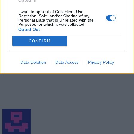
Opted In
I want to opt-out of Collection, Use,
Retention, Sale, and/or Sharing of my
Personal Data that Is Unrelated with the
eGaming
eSports
the league
ΓΕΡΜΑΝΟΣ
Purposes for which it was collected.
Share.
Facebook
Twitter
Email
Opted Out
CONFIRM
Data Deletion
Data Access
Privacy Policy