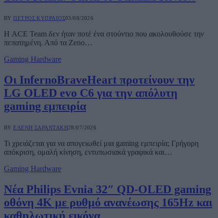
BY
ΠΈΤΡΟΣ ΚΥΠΡΑΊΟΣ
03/08/2026
Η ACE Team δεν ήταν ποτέ ένα στούντιο που ακολουθούσε την
πεπατημένη. Από τα Zeno…
Gaming Hardware
Οι InfernoBraveHeart προτείνουν την
LG OLED evo C6 για την απόλυτη
gaming εμπειρία
BY
ΕΛΈΝΗ ΣΑΡΑΝΤΆΚΗ
28/07/2026
Τι χρειάζεται για να απογειωθεί μια gaming εμπειρία; Γρήγορη
απόκριση, ομαλή κίνηση, εντυπωσιακά γραφικά και…
Gaming Hardware
Νέα Philips Evnia 32″ QD-OLED gaming
οθόνη 4K με ρυθμό ανανέωσης 165Hz και
καθηλωτική εικόνα