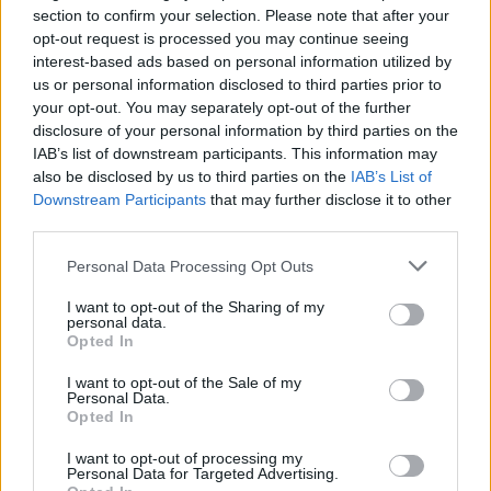
section to confirm your selection. Please note that after your
launch τους με
τουρνουά
(NBA2K18 & PES18).
opt-out request is processed you may continue seeing
Παράλληλα, γνωστοί
youtubers
όπως οι
CaptainPanez,
interest-based ads based on personal information utilized by
HackyPixelz, Unboxholics, GRamers, celebrities του
us or personal information disclosed to third parties prior to
community, comic artists
, αλλά και η παρουσιάστρια
your opt-out. You may separately opt-out of the further
Ευαγγελία Τσιορλίδα
, έδωσαν δυναμικά το παρών και
disclosure of your personal information by third parties on the
ξεσήκωσαν το κοινό, που έμεινε με τις καλύτερες
IAB’s list of downstream participants. This information may
εντυπώσεις.
also be disclosed by us to third parties on the
IAB’s List of
Downstream Participants
that may further disclose it to other
third parties.
Η καρδιά του gaming συνεχίζει να χτυπάει στα καταστήματα
ΓΕΡΜΑΝΟΣ με κορυφαίους τίτλους παιχνιδιών, προηγμένες
Personal Data Processing Opt Outs
κονσόλες, αποκλειστικές προσφορές, αλλά και όλες τις
νέες
I want to opt-out of the Sharing of my
κυκλοφορίες
.
personal data.
Opted In
I want to opt-out of the Sale of my
Personal Data.
Opted In
I want to opt-out of processing my
Personal Data for Targeted Advertising.