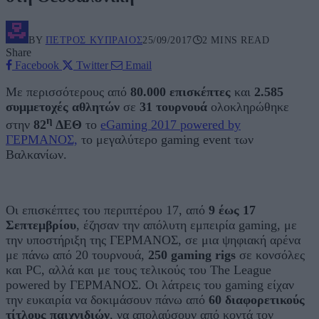
BY
ΠΈΤΡΟΣ ΚΥΠΡΑΊΟΣ
25/09/2017
2 MINS READ
Share
Facebook
Twitter
Email
Με περισσότερους από
80.000 επισκέπτες
και
2.585
συμμετοχές αθλητών
σε
31 τουρνουά
ολοκληρώθηκε
η
στην
82
ΔΕΘ
το
eGaming 2017 powered by
ΓΕΡΜΑΝΟΣ,
το μεγαλύτερο gaming event των
Βαλκανίων.
Οι επισκέπτες του περιπτέρου 17, από
9 έως 17
Σεπτεμβρίου
, έζησαν την απόλυτη εμπειρία gaming, με
την υποστήριξη της ΓΕΡΜΑΝΟΣ, σε μια ψηφιακή αρένα
με πάνω από 20 τουρνουά,
250 gaming rigs
σε κονσόλες
και PC, αλλά και με τους τελικούς του The League
powered by ΓΕΡΜΑΝΟΣ. Οι λάτρεις του gaming είχαν
την ευκαιρία να δοκιμάσουν πάνω από
60 διαφορετικούς
τίτλους παιχνιδιών
, να απολαύσουν από κοντά τον