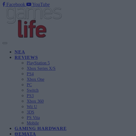
Facebook
YouTube
ΝΈΑ
REVIEWS
PlayStation 5
Xbox Series X/S
PS4
Xbox One
PC
Switch
PS3
Xbox 360
Wii U
3DS
PS Vita
Mobile
GAMING HARDWARE
ΘΈΜΑΤΑ