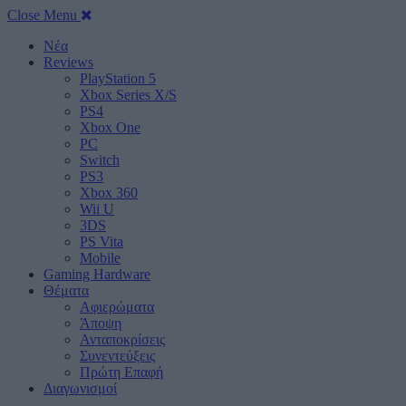
Close Menu
Νέα
Reviews
PlayStation 5
Xbox Series X/S
PS4
Xbox One
PC
Switch
PS3
Xbox 360
Wii U
3DS
PS Vita
Mobile
Gaming Hardware
Θέματα
Αφιερώματα
Άποψη
Ανταποκρίσεις
Συνεντεύξεις
Πρώτη Επαφή
Διαγωνισμοί