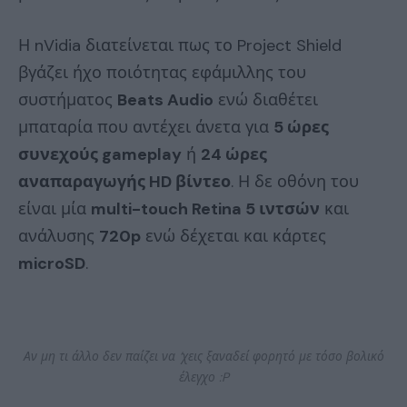
Η nVidia διατείνεται πως το Project Shield
βγάζει ήχο ποιότητας εφάμιλλης του
συστήματος
Beats Audio
ενώ διαθέτει
μπαταρία που αντέχει άνετα για
5 ώρες
συνεχούς gameplay
ή
24 ώρες
αναπαραγωγής HD βίντεο
. Η δε οθόνη του
είναι μία
multi-touch Retina 5 ιντσών
και
ανάλυσης
720p
ενώ δέχεται και κάρτες
microSD
.
Αν μη τι άλλο δεν παίζει να ‘χεις ξαναδεί φορητό με τόσο βολικό
έλεγχο :P