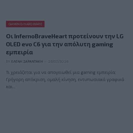
GAMING HARDWARE
Οι InfernoBraveHeart προτείνουν την LG
OLED evo C6 για την απόλυτη gaming
εμπειρία
BY
ΕΛΈΝΗ ΣΑΡΑΝΤΆΚΗ
28/07/2026
Τι χρειάζεται για να απογειωθεί μια gaming εμπειρία;
Γρήγορη απόκριση, ομαλή κίνηση, εντυπωσιακά γραφικά
και…