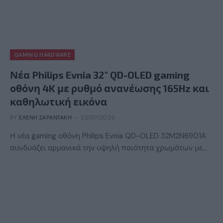
GAMING HARDWARE
Νέα Philips Evnia 32″ QD-OLED gaming
οθόνη 4K με ρυθμό ανανέωσης 165Hz και
καθηλωτική εικόνα
BY
ΕΛΈΝΗ ΣΑΡΑΝΤΆΚΗ
22/07/2026
Η νέα gaming οθόνη Philips Evnia QD-OLED 32M2N6901A
συνδυάζει αρμονικά την υψηλή ποιότητα χρωμάτων με…