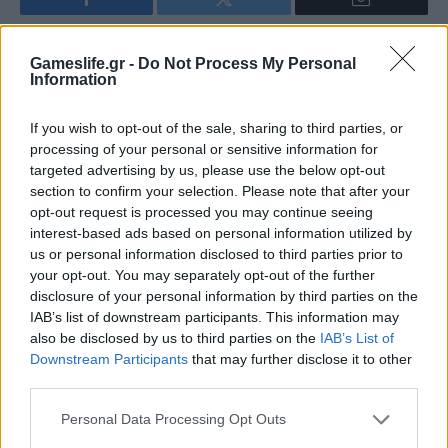
Facebook
Twitter
Email
Gameslife.gr -
Do Not Process My Personal
Information
Πέτρος Κυπραίος
If you wish to opt-out of the sale, sharing to third parties, or
Αμετανόητος “στρατηγός της πολυθρόνας”, ο
processing of your personal or sensitive information for
Obi Wan της παρέας, έχει δύο αδυναμίες: τα
targeted advertising by us, please use the below opt-out
strategy και οτιδήποτε έχει να κάνει με Star
section to confirm your selection. Please note that after your
Wars! Ανεπιβεβαίωτες πληροφορίες τον θέλουν
opt-out request is processed you may continue seeing
όμως να ξεφαντώνει με καραόκε και SingStar
interest-based ads based on personal information utilized by
κάθε είδους. Τον τελευταίο καιρό μάχεται στις
us or personal information disclosed to third parties prior to
διαδικτυακές αρένες του StarCraft 2,
your opt-out. You may separately opt-out of the further
προσπαθώντας με κόπο και ιδρώτα να ανέβει
disclosure of your personal information by third parties on the
κατηγορία...
IAB’s list of downstream participants. This information may
also be disclosed by us to third parties on the
IAB’s List of
Downstream Participants
that may further disclose it to other
third parties.
RELATED
POSTS
Personal Data Processing Opt Outs