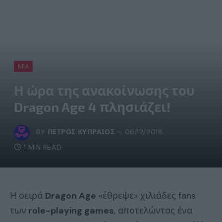
ΝΈΑ
Η ώρα της ανακοίνωσης του
Dragon Age 4 πλησιάζει!
BY
ΠΈΤΡΟΣ ΚΥΠΡΑΊΟΣ
06/12/2018
1 MIN READ
Η σειρά
Dragon Age
«έθρεψε» χιλιάδες fans
των
role-playing games
, αποτελώντας ένα