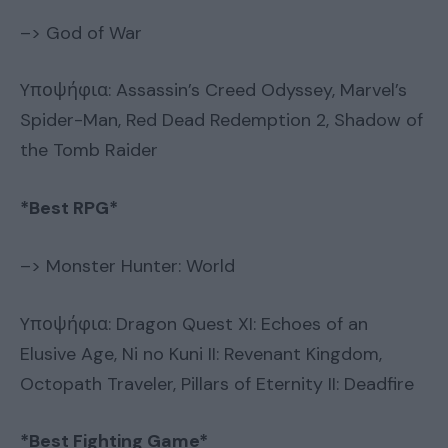
–> God of War
Yποψήφια: Assassin’s Creed Odyssey, Marvel’s
Spider-Man, Red Dead Redemption 2, Shadow of
the Tomb Raider
*Best RPG*
–> Monster Hunter: World
Yποψήφια: Dragon Quest XI: Echoes of an
Elusive Age, Ni no Kuni II: Revenant Kingdom,
Octopath Traveler, Pillars of Eternity II: Deadfire
*Best Fighting Game*