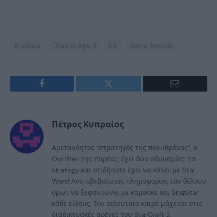
BioWare
Dragon Age 4
EA
Game Awards
Facebook
Twitter
Email
Πέτρος Κυπραίος
Αμετανόητος “στρατηγός της πολυθρόνας”, ο
Obi Wan της παρέας, έχει δύο αδυναμίες: τα
strategy και οτιδήποτε έχει να κάνει με Star
Wars! Ανεπιβεβαίωτες πληροφορίες τον θέλουν
όμως να ξεφαντώνει με καραόκε και SingStar
κάθε είδους. Τον τελευταίο καιρό μάχεται στις
διαδικτυακές αρένες του StarCraft 2,