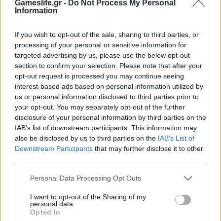
Gameslife.gr -
Do Not Process My Personal
Information
If you wish to opt-out of the sale, sharing to third parties, or
processing of your personal or sensitive information for
Anime World στο Nerdom – Ο Απόλυτος
targeted advertising by us, please use the below opt-out
section to confirm your selection. Please note that after your
Προορισμός για Κάθε Otaku!
opt-out request is processed you may continue seeing
interest-based ads based on personal information utilized by
us or personal information disclosed to third parties prior to
your opt-out. You may separately opt-out of the further
disclosure of your personal information by third parties on the
IAB’s list of downstream participants. This information may
also be disclosed by us to third parties on the
IAB’s List of
Downstream Participants
that may further disclose it to other
third parties.
Personal Data Processing Opt Outs
I want to opt-out of the Sharing of my
personal data.
Opted In
ΙΚΕΑ και ROG ενώνουν τις δυνάμεις τους,