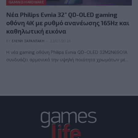
GAMING HARDWARE
Νέα Philips Evnia 32″ QD-OLED gaming
οθόνη 4K με ρυθμό ανανέωσης 165Hz και
καθηλωτική εικόνα
BY
ΕΛΈΝΗ ΣΑΡΑΝΤΆΚΗ
22/07/2026
Η νέα gaming οθόνη Philips Evnia QD-OLED 32M2N6901A
συνδυάζει αρμονικά την υψηλή ποιότητα χρωμάτων με…