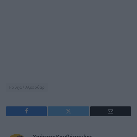
Ρούχα / Αξεσούαρ
Facebook
Twitter
Email
Χρήστος Κουβόπουλος