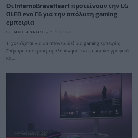
Οι InfernoBraveHeart προτείνουν την LG
OLED evo C6 για την απόλυτη gaming
εμπειρία
BY
ΕΛΈΝΗ ΣΑΡΑΝΤΆΚΗ
28/07/2026
Τι χρειάζεται για να απογειωθεί μια gaming εμπειρία;
Γρήγορη απόκριση, ομαλή κίνηση, εντυπωσιακά γραφικά
και…