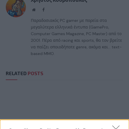
Website
Facebook
Παραδοσιακός PC gamer με πορεία στα
μεγαλύτερα ελληνικά έντυπα (GamePro,
Computer Games Magazine, PC Master) από το
2001. Πέρα από racing και sports, θα τον βρείτε
να παίζει οποιοδήποτε genre, ακόμα και... text-
based MMO.
RELATED
POSTS