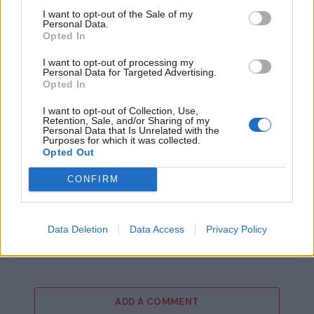
δημιουργώντας το πιο άπαιχτο line-up
I want to opt-out of the Sale of my
gaming επίπλων και αξεσουάρ!
Personal Data.
Opted In
I want to opt-out of processing my
Personal Data for Targeted Advertising.
Opted In
I want to opt-out of Collection, Use,
Retention, Sale, and/or Sharing of my
Personal Data that Is Unrelated with the
Purposes for which it was collected.
Opted Out
CONFIRM
Casio: Νέα “old-school” έκδοση του A100
Data Deletion
Data Access
Privacy Policy
digital watch, αφιερωμένη στον Pac-Man!
ADD A COMMENT