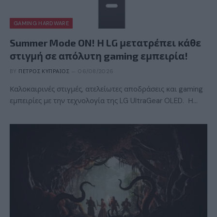
GAMING HARDWARE
Summer Mode ON! Η LG μετατρέπει κάθε
στιγμή σε απόλυτη gaming εμπειρία!
BY
ΠΈΤΡΟΣ ΚΥΠΡΑΊΟΣ
06/08/2026
Καλοκαιρινές στιγμές, ατελείωτες αποδράσεις και gaming
εμπειρίες με την τεχνολογία της LG UltraGear OLED. Η…