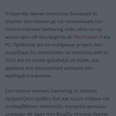
Η Guerrilla Games επεκτείνει δυναμικά το
σύμπαν του Horizon με την ανακοίνωση του
Horizon Hunters Gathering, ενός νέου co-op
action spin-off που έρχεται σε
PlayStation 5
και
PC. Πρόκειται για το multiplayer project που
γνωρίζαμε ότι αναπτύσσει το στούντιο από το
2022 και το οποίο φιλοδοξεί να δώσει μια
φρέσκια, πιο συνεργατική εμπειρία στο
αγαπημένο franchise.
Στο Horizon Hunters Gathering, οι παίκτες
σχηματίζουν ομάδες έως και τριών ατόμων και
αναλαμβάνουν αποστολές κυνηγιού φονικών
μηχανών, σε ύφος που θυμίζει Monster Hunter.