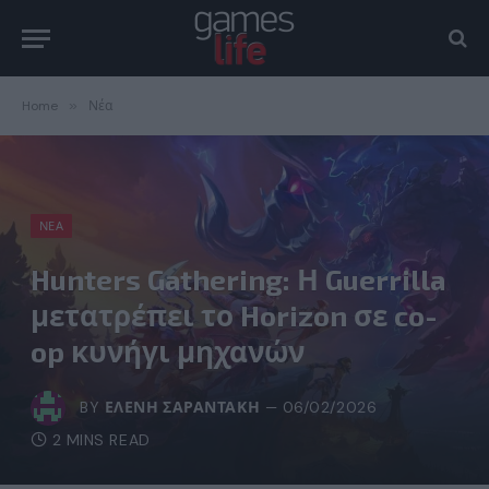
Home
»
Νέα
ΝΈΑ
Hunters Gathering: Η Guerrilla
μετατρέπει το Horizon σε co-
op κυνήγι μηχανών
BY
ΕΛΈΝΗ ΣΑΡΑΝΤΆΚΗ
06/02/2026
2 MINS READ