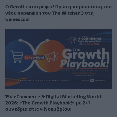
Ο Geralt επιστρέφει! Πρώτη παρουσίαση του
νέου expansion του The Witcher 3 στη
Gamescom
15ο eCommerce & Digital Marketing World
2026: «The Growth Playbook!» με 2+1
συνέδρια στις 4 Νοεμβρίου!