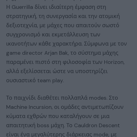
Η Guerrilla δίνει ιδιαίτερη έμφαση στη
στρατηγική, τη συνεργασία και την ατομική
δεξιοτεχνία, με μάχες που απαιτούν σωστό
συγχρονισμό και εκμετάλλευση των
ικανοτήτων κάθε χαρακτήρα. Σύμφωνα με τον
game director Arjan Bak, το σύστημα μάχης
παραμένει πιστό στη φιλοσοφία των Horizon,
αλλά εξελίσσεται ώστε να υποστηρίζει
ουσιαστικό team play.
Το παιχνίδι διαθέτει πολλαπλά modes. Στο
Machine Incursion, οι ομάδες αντιμετωπίζουν
κύματα εχθρών που καταλήγουν σε μια
απαιτητική boss μάχη. Το Cauldron Descent
είναι ένα μεγαλύτερης διάρκειας mode, με