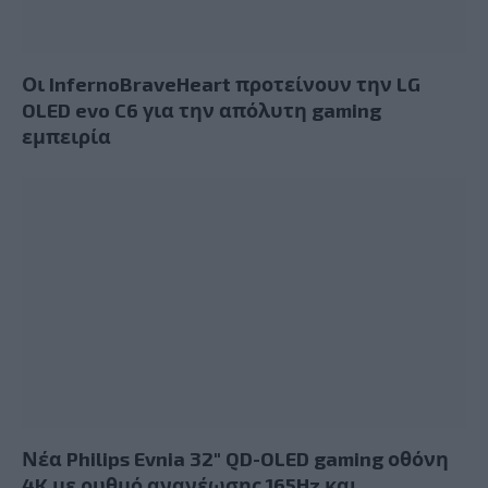
Οι InfernoBraveHeart προτείνουν την LG
OLED evo C6 για την απόλυτη gaming
εμπειρία
Νέα Philips Evnia 32″ QD-OLED gaming οθόνη
4K με ρυθμό ανανέωσης 165Hz και