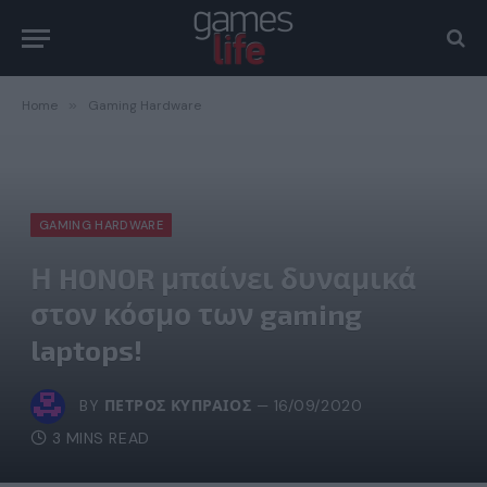
Home
»
Gaming Hardware
GAMING HARDWARE
Η HONOR μπαίνει δυναμικά
στον κόσμο των gaming
laptops!
BY
ΠΈΤΡΟΣ ΚΥΠΡΑΊΟΣ
16/09/2020
3 MINS READ