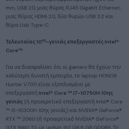
mm, USB 2.0, μιας θύρας RJ45 Gigabit Ethernet,
μιας θύρας HDMI 2.0, δύο θυρών USB 3.2 και
θύρα Usb Type-C.
ης
Τελευταίας 10
-γενιάς επεξεργαστές
Intel
®
Core
™
Για να διασφαλίσει ότι οι gamers θα έχουν την
καλύτερη δυνατή εμπειρία, το laptop HONOR
Hunter V700 είναι εξοπλισμένο με
επεξεργαστή
Intel® Core ™ i7-10750H 10ης
γενιάς
(ή προαιρετικό επεξεργαστή Intel® Core
™ i5-10300H 10ης γενιάς) και NVIDIA® GeForce®
RTX ™ 2060 (ή προαιρετικό NVIDIA® GeForce®
GTX 1660 Ti), με μνήμη 192 GB 6 GB GDDR6. Το