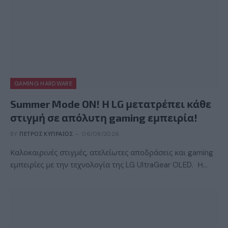
GAMING HARDWARE
Summer Mode ON! Η LG μετατρέπει κάθε
στιγμή σε απόλυτη gaming εμπειρία!
BY
ΠΈΤΡΟΣ ΚΥΠΡΑΊΟΣ
06/08/2026
Καλοκαιρινές στιγμές, ατελείωτες αποδράσεις και gaming
εμπειρίες με την τεχνολογία της LG UltraGear OLED. Η…