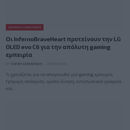
GAMING HARDWARE
Οι InfernoBraveHeart προτείνουν την LG
OLED evo C6 για την απόλυτη gaming
εμπειρία
BY
ΕΛΈΝΗ ΣΑΡΑΝΤΆΚΗ
28/07/2026
Τι χρειάζεται για να απογειωθεί μια gaming εμπειρία;
Γρήγορη απόκριση, ομαλή κίνηση, εντυπωσιακά γραφικά
και…