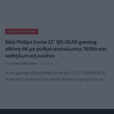
GAMING HARDWARE
Νέα Philips Evnia 32″ QD-OLED gaming
οθόνη 4K με ρυθμό ανανέωσης 165Hz και
καθηλωτική εικόνα
BY
ΕΛΈΝΗ ΣΑΡΑΝΤΆΚΗ
22/07/2026
Η νέα gaming οθόνη Philips Evnia QD-OLED 32M2N6901A
συνδυάζει αρμονικά την υψηλή ποιότητα χρωμάτων με…