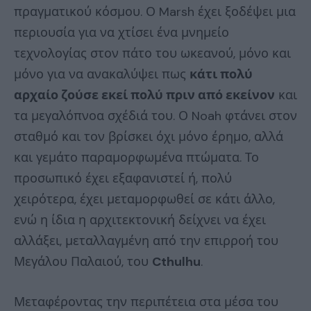
πραγματικού κόσμου. Ο Marsh έχει ξοδέψει μια
περιουσία για να χτίσει ένα μνημείο
τεχνολογίας στον πάτο του ωκεανού, μόνο και
μόνο για να ανακαλύψει πως
κάτι πολύ
αρχαίο ζούσε εκεί πολύ πριν από εκείνον
και
τα μεγαλόπνοα σχέδιά του. Ο Noah φτάνει στον
σταθμό και τον βρίσκει όχι μόνο έρημο, αλλά
και γεμάτο παραμορφωμένα πτώματα. Το
προσωπικό έχει εξαφανιστεί ή, πολύ
χειρότερα, έχει μεταμορφωθεί σε κάτι άλλο,
ενώ η ίδια η αρχιτεκτονική δείχνει να έχει
αλλάξει, μεταλλαγμένη από την επιρροή του
Μεγάλου Παλαιού, του
Cthulhu
.
Μεταφέροντας την περιπέτεια στα μέσα του