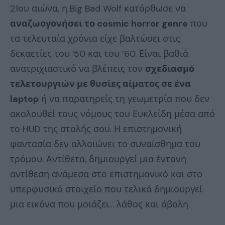
21ου αιώνα, η Big Bad Wolf κατόρθωσε να
αναζωογονήσει το
cosmic
horror
genre
που
τα τελευταία χρόνια είχε βαλτώσει στις
δεκαετίες του ’50 και του ’60. Είναι βαθιά
ανατριχιαστικό να βλέπεις τον
σχεδιασμό
τελετουργιών με θυσίες αίματος σε ένα
laptop
ή να παρατηρείς τη γεωμετρία που δεν
ακολουθεί τους νόμους του Ευκλείδη μέσα από
το HUD της στολής σου. Η επιστημονική
φαντασία δεν αλλοιώνει το συναίσθημα του
τρόμου. Αντίθετα, δημιουργεί μια έντονη
αντίθεση ανάμεσα στο επιστημονικό και στο
υπερφυσικό στοιχείο που τελικά δημιουργεί
μια εικόνα που μοιάζει… λάθος και άβολη.