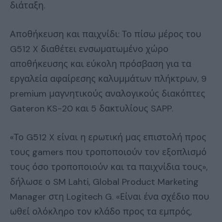
διάταξη.
Αποθήκευση και παιχνίδι: Το πίσω μέρος του
G512 X διαθέτει ενσωματωμένο χώρο
αποθήκευσης και εύκολη πρόσβαση για τα
εργαλεία αφαίρεσης καλυμμάτων πλήκτρων, 9
premium μαγνητικούς αναλογικούς διακόπτες
Gateron KS-20 και 5 δακτυλίους SAPP.
«Το G512 X είναι η ερωτική μας επιστολή προς
τους gamers που τροποποιούν τον εξοπλισμό
τους όσο τροποποιούν και τα παιχνίδια τους»,
δήλωσε ο SM Lahti, Global Product Marketing
Manager στη Logitech G. «Είναι ένα σχέδιο που
ωθεί ολόκληρο τον κλάδο προς τα εμπρός,