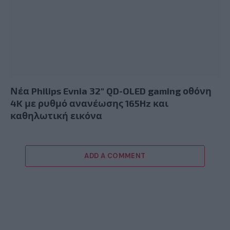
Νέα Philips Evnia 32″ QD-OLED gaming οθόνη
4K με ρυθμό ανανέωσης 165Hz και
καθηλωτική εικόνα
ADD A COMMENT