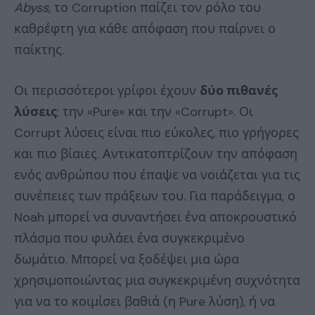
Abyss
, το Corruption παίζει τον ρόλο του
καθρέφτη για κάθε απόφαση που παίρνει ο
παίκτης.
Οι περισσότεροι γρίφοι έχουν
δύο πιθανές
λύσεις
: την «Pure» και την «Corrupt». Οι
Corrupt λύσεις είναι πιο εύκολες, πιο γρήγορες
και πιο βίαιες. Αντικατοπτρίζουν την απόφαση
ενός ανθρώπου που έπαψε να νοιάζεται για τις
συνέπειες των πράξεων του. Για παράδειγμα, ο
Noah μπορεί να συναντήσει ένα αποκρουστικό
πλάσμα που φυλάει ένα συγκεκριμένο
δωμάτιο. Μπορεί να ξοδέψει μια ώρα
χρησιμοποιώντας μια συγκεκριμένη συχνότητα
για να το κοιμίσει βαθιά (η Pure λύση), ή να