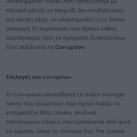
«Investigation» mode (που προτείνουμε με
κλειστά μάτια), το παιχνίδι δεν επιβεβαιώνει
μια σκέψη μέχρι να ολοκληρωθεί η εις άτοπο
απαγωγή. Σε περίπτωση που βγάλει λάθος
συμπέρασμα, τότε τα πράγματα δυσκολεύουν.
Τότε αυξάνεται το
Corruption
.
Επιλογές και
corruption
Το Corruption αντικαθιστά το παλιό σύστημα
Sanity που γνωρίζουν όσοι έχουν παίξει το
επιτραπέζιο RPG Cthulhu, αλλά και
παλιότερους τίτλους που εμπνέονται από αυτό
το σύμπαν, όπως το
Amnesia
. Στο
The
Cosmic