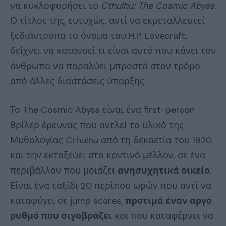
να κυκλοφορήσει το
Cthulhu:
The
Cosmic
Abyss
.
Ο τίτλος της, ευτυχώς, αντί να εκμεταλλευτεί
ξεδιάντροπα το όνομα του H.P. Lovecraft,
δείχνει να κατανοεί τι είναι αυτό που κάνει τον
άνθρωπο να παραλύει μπροστά στον τρόμο
από άλλες διαστάσεις ύπαρξης.
Το The Cosmic Abyss είναι ένα first-person
θρίλερ έρευνας που αντλεί το υλικό της
Μυθολογίας Cthulhu από τη δεκαετία του 1920
και την εκτοξεύει στο κοντινό μέλλον, σε ένα
περιβάλλον που μοιάζει
ανησυχητικά οικείο
.
Είναι ένα ταξίδι 20 περίπου ωρών που αντί να
καταφύγει σε jump scares,
προτιμά έναν αργό
ρυθμό που σιγοβράζει
και που καταφέρνει να