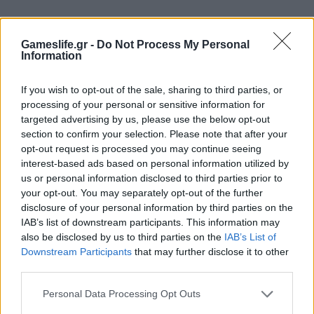
Gameslife.gr -
Do Not Process My Personal
Information
LATEST
If you wish to opt-out of the sale, sharing to third parties, or
processing of your personal or sensitive information for
targeted advertising by us, please use the below opt-out
section to confirm your selection. Please note that after your
opt-out request is processed you may continue seeing
interest-based ads based on personal information utilized by
us or personal information disclosed to third parties prior to
your opt-out. You may separately opt-out of the further
disclosure of your personal information by third parties on the
IAB’s list of downstream participants. This information may
also be disclosed by us to third parties on the
IAB’s List of
Downstream Participants
that may further disclose it to other
GAMING HARDWARE
third parties.
Summer Mode ON! Η LG μετατρέπει κάθε
Personal Data Processing Opt Outs
στιγμή σε απόλυτη gaming εμπειρία!