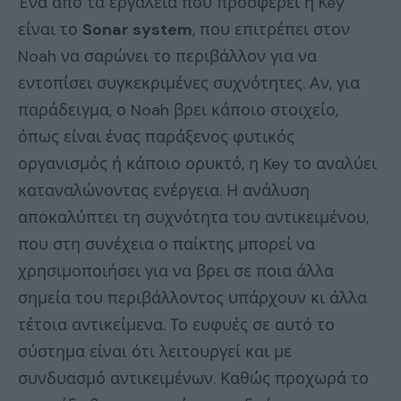
Ένα από τα εργαλεία που προσφέρει η Key
είναι το
Sonar
system
, που επιτρέπει στον
Noah να σαρώνει το περιβάλλον για να
εντοπίσει συγκεκριμένες συχνότητες. Αν, για
παράδειγμα, ο Noah βρει κάποιο στοιχείο,
όπως είναι ένας παράξενος φυτικός
οργανισμός ή κάποιο ορυκτό, η Key το αναλύει
καταναλώνοντας ενέργεια. Η ανάλυση
αποκαλύπτει τη συχνότητα του αντικειμένου,
που στη συνέχεια ο παίκτης μπορεί να
χρησιμοποιήσει για να βρει σε ποια άλλα
σημεία του περιβάλλοντος υπάρχουν κι άλλα
τέτοια αντικείμενα. Το ευφυές σε αυτό το
σύστημα είναι ότι λειτουργεί και με
συνδυασμό αντικειμένων. Καθώς προχωρά το