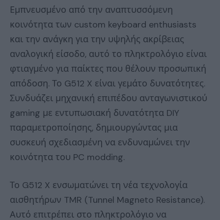
Εμπνευσμένο από την αναπτυσσόμενη
κοινότητα των custom keyboard enthusiasts
και την ανάγκη για την υψηλής ακρίβειας
αναλογική είσοδο, αυτό το πληκτρολόγιο είναι
φτιαγμένο για παίκτες που θέλουν προσωπική
απόδοση. Το G512 X είναι γεμάτο δυνατότητες.
Συνδυάζει μηχανική επιπέδου ανταγωνιστικού
gaming με εντυπωσιακή δυνατότητα DIY
παραμετροποίησης, δημιουργώντας μια
συσκευή σχεδιασμένη να ενδυναμώνει την
κοινότητα του PC modding.
Το G512 X ενσωματώνει τη νέα τεχνολογία
αισθητήρων TMR (Tunnel Magneto Resistance).
Αυτό επιτρέπει στο πληκτρολόγιο να