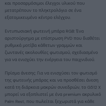
και προσαρμόσιμοι έλεγχοι υλικού που
μετατρέπουν το πληκτρολόγιο σε ένα
εξατομικευμένο κέντρο ελέγχου.
Εντυπωσιακή φωτεινή μπάρα RGB: Ένα
αριστούργημα με επίστρωση PVD που διαθέτει
ρυθμικά μοτίβα κάθετων γραμμών και
ζωντανές ακολουθίες φωτισμού, σχεδιασμένο
για να ενισχύει την ενέργεια του παιχνιδιού.
Πρίσμα άνεσης: Για να ενισχύσει τον φωτισμό
της φωτεινής μπάρας και να προσθέσει άνεση
κατά τη διάρκεια μακρών συνεδριών, το G512 X
μπορεί να εξοπλιστεί με ένα premium ακρυλικό
Palm Rest, που πωλείται ξεχωριστά για κάθε