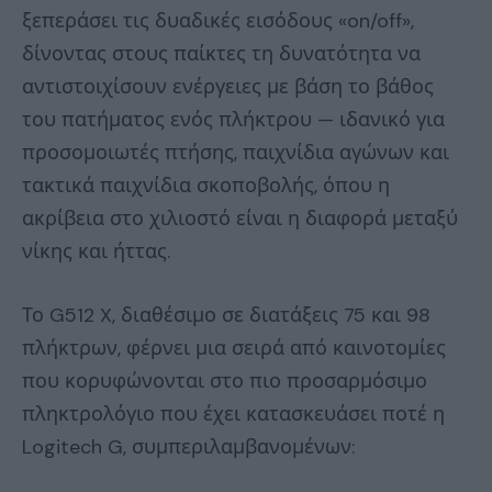
ξεπεράσει τις δυαδικές εισόδους «on/off»,
δίνοντας στους παίκτες τη δυνατότητα να
αντιστοιχίσουν ενέργειες με βάση το βάθος
του πατήματος ενός πλήκτρου — ιδανικό για
προσομοιωτές πτήσης, παιχνίδια αγώνων και
τακτικά παιχνίδια σκοποβολής, όπου η
ακρίβεια στο χιλιοστό είναι η διαφορά μεταξύ
νίκης και ήττας.
Το G512 X, διαθέσιμο σε διατάξεις 75 και 98
πλήκτρων, φέρνει μια σειρά από καινοτομίες
που κορυφώνονται στο πιο προσαρμόσιμο
πληκτρολόγιο που έχει κατασκευάσει ποτέ η
Logitech G, συμπεριλαμβανομένων: