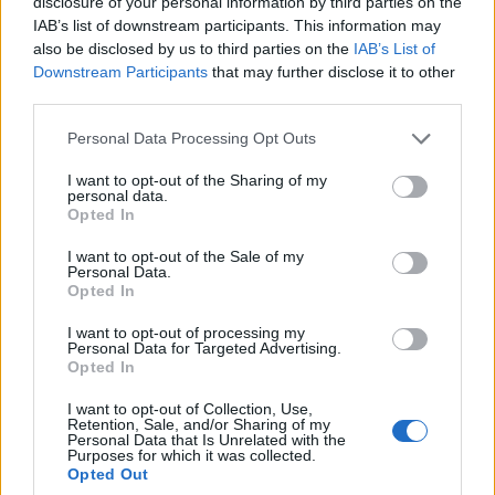
disclosure of your personal information by third parties on the
IAB’s list of downstream participants. This information may
Ο Geralt επιστρέφει! Πρώτη παρουσίαση του
also be disclosed by us to third parties on the
IAB’s List of
νέου expansion του The Witcher 3 στη
Downstream Participants
that may further disclose it to other
Gamescom
third parties.
Personal Data Processing Opt Outs
I want to opt-out of the Sharing of my
personal data.
Opted In
I want to opt-out of the Sale of my
Personal Data.
Opted In
I want to opt-out of processing my
Personal Data for Targeted Advertising.
Opted In
I want to opt-out of Collection, Use,
15ο eCommerce & Digital Marketing World
Retention, Sale, and/or Sharing of my
2026: «The Growth Playbook!» με 2+1
Personal Data that Is Unrelated with the
Purposes for which it was collected.
συνέδρια στις 4 Νοεμβρίου!
Opted Out