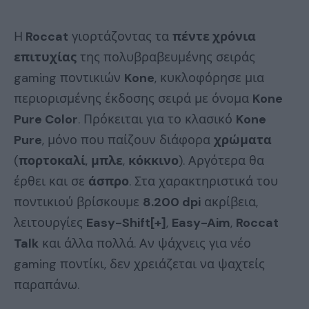
Η
Roccat
γιορτάζοντας τα
πέντε χρόνια
επιτυχίας
της πολυβραβευμένης σειράς
gaming ποντικιών
Kone
, κυκλοφόρησε μια
περιορισμένης έκδοσης σειρά με όνομα
Kone
Pure Color
. Πρόκειται για το κλασικό
Kone
Pure
, μόνο που παίζουν διάφορα
χρώματα
(
πορτοκαλί
,
μπλε
,
κόκκινο
). Αργότερα θα
έρθει και σε
άσπρο
. Στα χαρακτηριστικά του
ποντικιού βρίσκουμε
8.200 dpi
ακρίβεια,
λειτουργίες
Easy-Shift[+]
,
Easy-Aim
,
Roccat
Talk
και άλλα πολλά. Αν ψάχνεις για νέο
gaming ποντίκι, δεν χρειάζεται να ψαχτείς
παραπάνω.