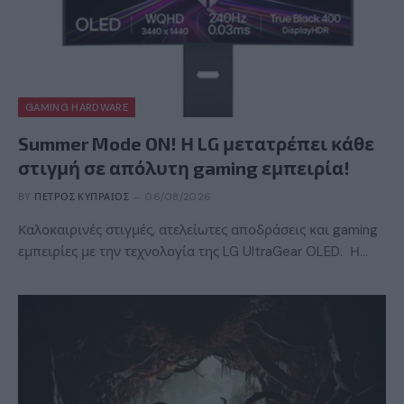
GAMING HARDWARE
Summer Mode ON! Η LG μετατρέπει κάθε
στιγμή σε απόλυτη gaming εμπειρία!
BY
ΠΈΤΡΟΣ ΚΥΠΡΑΊΟΣ
06/08/2026
Καλοκαιρινές στιγμές, ατελείωτες αποδράσεις και gaming
εμπειρίες με την τεχνολογία της LG UltraGear OLED. Η…