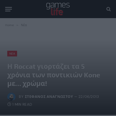
Home
»
Νέα
ΝΈΑ
Η Roccat γιορτάζει τα 5
χρόνια των ποντικιών Kone
με… χρώμα!
BY
ΣΤΈΦΑΝΟΣ ΑΝΑΓΝΏΣΤΟΥ
22/06/2013
1 MIN READ