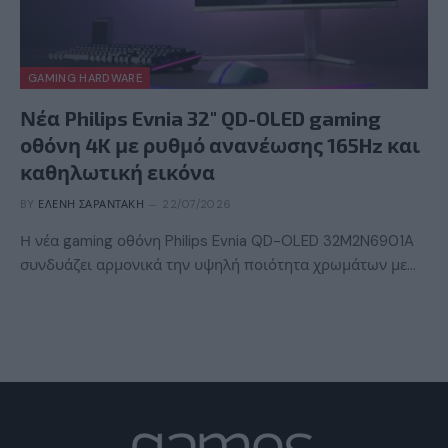
GAMING HARDWARE
Νέα Philips Evnia 32″ QD-OLED gaming
οθόνη 4K με ρυθμό ανανέωσης 165Hz και
καθηλωτική εικόνα
BY
ΕΛΈΝΗ ΣΑΡΑΝΤΆΚΗ
22/07/2026
Η νέα gaming οθόνη Philips Evnia QD-OLED 32M2N6901A
συνδυάζει αρμονικά την υψηλή ποιότητα χρωμάτων με…