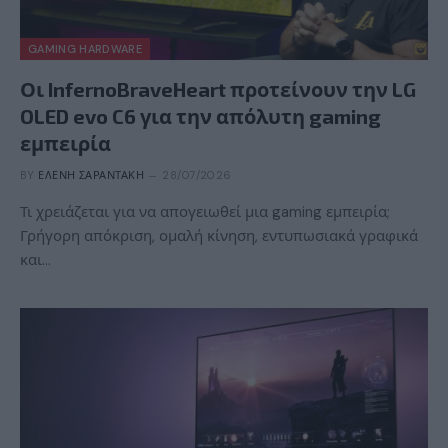
GAMING HARDWARE
Οι InfernoBraveHeart προτείνουν την LG
OLED evo C6 για την απόλυτη gaming
εμπειρία
BY
ΕΛΈΝΗ ΣΑΡΑΝΤΆΚΗ
28/07/2026
Τι χρειάζεται για να απογειωθεί μια gaming εμπειρία;
Γρήγορη απόκριση, ομαλή κίνηση, εντυπωσιακά γραφικά
και…