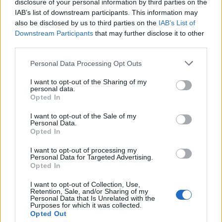
disclosure of your personal information by third parties on the
IAB’s list of downstream participants. This information may
also be disclosed by us to third parties on the
IAB’s List of
Downstream Participants
that may further disclose it to other
Οτιδήποτε έχει μεγάλα
βυζιά
είναι
third parties.
ευπρόσδεκτο στο
gameslife
, όπως θα έχεις
καταλάβει! :P Αυτή τη φορά λοιπόν μας
Personal Data Processing Opt Outs
τράβηξε την προσοχή το
ιαπωνικό RPG
, με
I want to opt-out of the Sharing of my
personal data.
τίτλο
Dragon’s Crown
, το οποίο θα
Opted In
κυκλοφορήσει
φέτος
για
PS3
και
PS Vita
. Στο
I want to opt-out of the Sale of my
τελευταίο λοιπόν
τρέιλερ
του παιχνιδιού
Personal Data.
Opted In
παρουσιάζεται η χαρακτήρας
Sorceress
, η
I want to opt-out of processing my
οποία έχει
πολύ μεγάλους βύζους
. Πάρα πολύ
Personal Data for Targeted Advertising.
Opted In
μεγάλους. Τιτανοτεράστιους. Θα ορκιζόμασταν
δηλαδή ότι οι δημιουργοί έχουν φτιάξει
I want to opt-out of Collection, Use,
Retention, Sale, and/or Sharing of my
ξεχωριστή μηχανή γραφικών για το κάθε βυζί…
Personal Data that Is Unrelated with the
Purposes for which it was collected.
:P
Opted Out