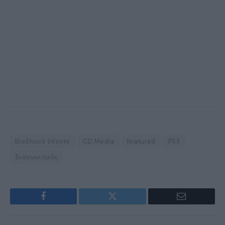
BioShock Infinite
CD Media
featured
PS3
διαγωνισμός
Facebook
Twitter
Email