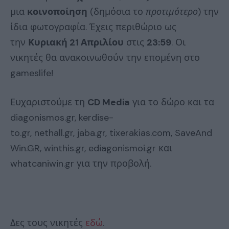
μια
κοινοποίηση
(δημόσια το
προτιμότερο
) την
ίδια φωτογραφία. Έχεις περιθώριο ως
την
Κυριακή 21 Απριλίου
στις
23:59
. Οι
νικητές θα ανακοινωθούν την επομένη στο
gameslife!
Ευχαριστούμε τη
CD Media
για το δώρο και τα
diagonismos.gr, kerdise-
to.gr, nethall.gr, jaba.gr, tixerakias.com, SaveAnd
Win.GR, winthis.gr, ediagonismoi.gr και
whatcaniwin.gr για την προβολή.
Δες τους νικητές
εδώ
.