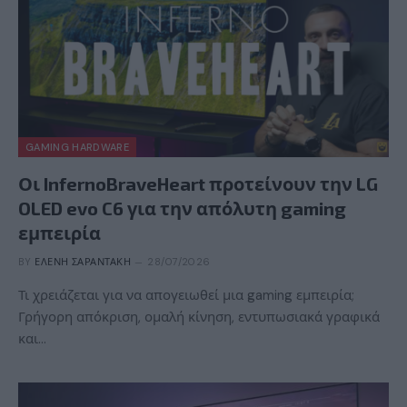
GAMING HARDWARE
Οι InfernoBraveHeart προτείνουν την LG
OLED evo C6 για την απόλυτη gaming
εμπειρία
BY
ΕΛΈΝΗ ΣΑΡΑΝΤΆΚΗ
28/07/2026
Τι χρειάζεται για να απογειωθεί μια gaming εμπειρία;
Γρήγορη απόκριση, ομαλή κίνηση, εντυπωσιακά γραφικά
και…