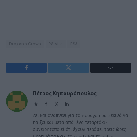
Dragon's Crown
PS Vita
PS3
Facebook
Twitter
Email
Πέτρος Κηπουρόπουλος
Website
Facebook
X
LinkedIn
(Twitter)
Ζει και αναπνέει για τα videogames. Ξεκινά να
παίξει και μετά από «ένα τεταρτάκι»
συνειδητοποιεί ότι έχουν περάσει τρεις ώρες.
Προτιμά τα RPG, τα sports και τα action