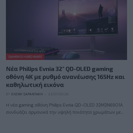
GAMING HARDWARE
Νέα Philips Evnia 32″ QD-OLED gaming
οθόνη 4K με ρυθμό ανανέωσης 165Hz και
καθηλωτική εικόνα
BY
ΕΛΈΝΗ ΣΑΡΑΝΤΆΚΗ
22/07/2026
Η νέα gaming οθόνη Philips Evnia QD-OLED 32M2N6901A
συνδυάζει αρμονικά την υψηλή ποιότητα χρωμάτων με…