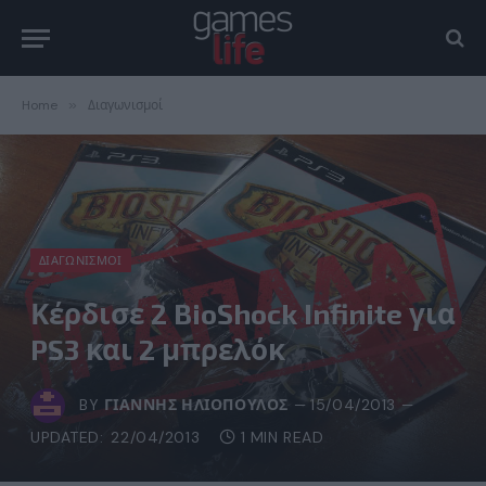
Home
»
Διαγωνισμοί
ΔΙΑΓΩΝΙΣΜΟΊ
Κέρδισε 2 BioShock Infinite για
PS3 και 2 μπρελόκ
BY
ΓΙΆΝΝΗΣ ΗΛΙΌΠΟΥΛΟΣ
15/04/2013
UPDATED:
22/04/2013
1 MIN READ