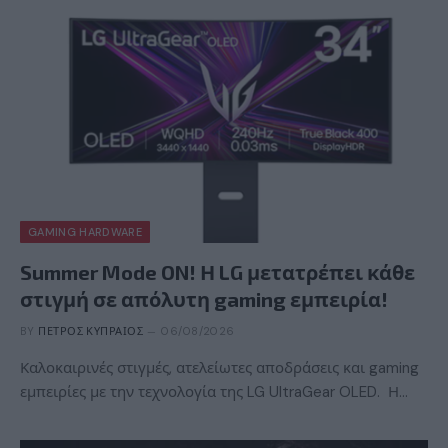
GAMING HARDWARE
Summer Mode ON! Η LG μετατρέπει κάθε
στιγμή σε απόλυτη gaming εμπειρία!
BY
ΠΈΤΡΟΣ ΚΥΠΡΑΊΟΣ
06/08/2026
Καλοκαιρινές στιγμές, ατελείωτες αποδράσεις και gaming
εμπειρίες με την τεχνολογία της LG UltraGear OLED. Η…