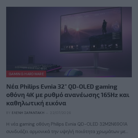
GAMING HARDWARE
Νέα Philips Evnia 32″ QD-OLED gaming
οθόνη 4K με ρυθμό ανανέωσης 165Hz και
καθηλωτική εικόνα
BY
ΕΛΈΝΗ ΣΑΡΑΝΤΆΚΗ
22/07/2026
Η νέα gaming οθόνη Philips Evnia QD-OLED 32M2N6901A
συνδυάζει αρμονικά την υψηλή ποιότητα χρωμάτων με…