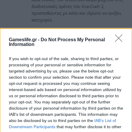
διαδικτυακές αρένες του StarCraft 2,
προσπαθώντας με κόπο και ιδρώτα να ανέβει
κατηγορία...
RELATED
POSTS
Gameslife.gr -
Do Not Process My Personal
Information
If you wish to opt-out of the sale, sharing to third parties, or
processing of your personal or sensitive information for
targeted advertising by us, please use the below opt-out
section to confirm your selection. Please note that after your
opt-out request is processed you may continue seeing
interest-based ads based on personal information utilized by
us or personal information disclosed to third parties prior to
your opt-out. You may separately opt-out of the further
disclosure of your personal information by third parties on the
IAB’s list of downstream participants. This information may
also be disclosed by us to third parties on the
IAB’s List of
Downstream Participants
that may further disclose it to other
Summer Mode ON! Η LG μετατρέπει κάθε