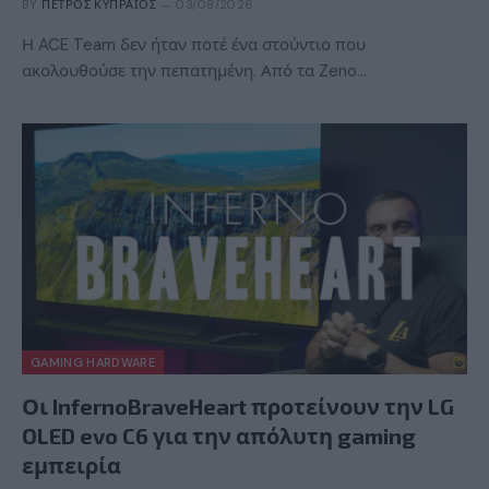
BY
ΠΈΤΡΟΣ ΚΥΠΡΑΊΟΣ
03/08/2026
Η ACE Team δεν ήταν ποτέ ένα στούντιο που
ακολουθούσε την πεπατημένη. Από τα Zeno…
GAMING HARDWARE
Οι InfernoBraveHeart προτείνουν την LG
OLED evo C6 για την απόλυτη gaming
εμπειρία