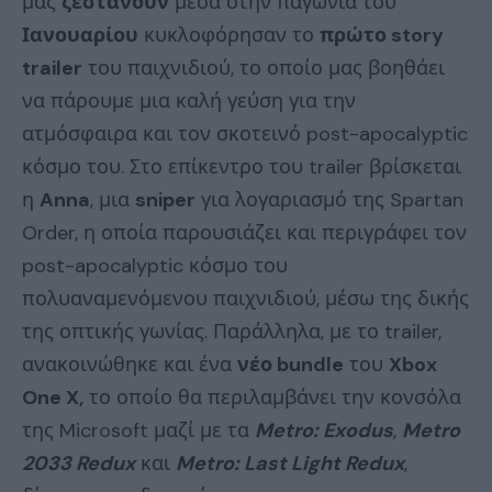
μας
ζεστάνουν
μέσα στην παγωνιά του
Ιανουαρίου
κυκλοφόρησαν το
πρώτο story
trailer
του παιχνιδιού, το οποίο μας βοηθάει
να πάρουμε μια καλή γεύση για την
ατμόσφαιρα και τον σκοτεινό post-apocalyptic
κόσμο του. Στο επίκεντρο του trailer βρίσκεται
η
Anna
, μια
sniper
για λογαριασμό της Spartan
Order, η οποία παρουσιάζει και περιγράφει τον
post-apocalyptic κόσμο του
πολυαναμενόμενου παιχνιδιού, μέσω της δικής
της οπτικής γωνίας. Παράλληλα, με το trailer,
ανακοινώθηκε και ένα
νέο bundle
του
Xbox
One X,
το οποίο θα περιλαμβάνει την κονσόλα
της Microsoft μαζί με τα
Metro: Exodus
,
Metro
2033 Redux
και
Metro: Last Light Redux
,