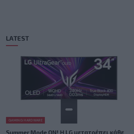
LATEST
GAMING HARDWARE
Summer Mode ON! Η LG μετατρέπει κάθε