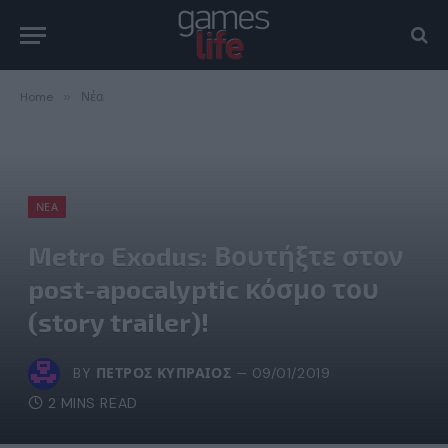
Home
»
Νέα
ΝΈΑ
Metro Exodus: Βουτήξτε στον
post-apocalyptic κόσμο του
(story trailer)!
BY
ΠΈΤΡΟΣ ΚΥΠΡΑΊΟΣ
09/01/2019
2 MINS READ