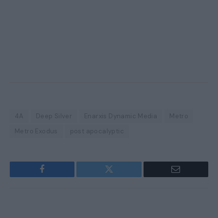
4A
Deep Silver
Enarxis Dynamic Media
Metro
Metro Exodus
post apocalyptic
Facebook
Twitter
Email