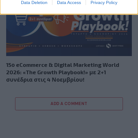
Data Deletion
Data Access
Privacy Policy
15ο eCommerce & Digital Marketing World
2026: «The Growth Playbook!» με 2+1
συνέδρια στις 4 Νοεμβρίου!
ADD A COMMENT