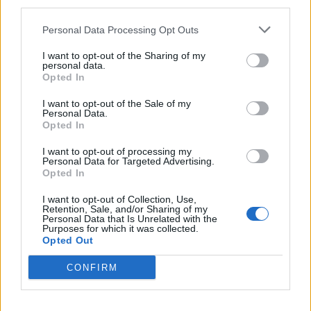
third parties.
στιγμή σε απόλυτη gaming εμπειρία!
Personal Data Processing Opt Outs
I want to opt-out of the Sharing of my
personal data.
Opted In
I want to opt-out of the Sale of my
Personal Data.
Opted In
I want to opt-out of processing my
Personal Data for Targeted Advertising.
Opted In
I want to opt-out of Collection, Use,
Retention, Sale, and/or Sharing of my
Ο Geralt επιστρέφει! Πρώτη παρουσίαση του
Personal Data that Is Unrelated with the
Purposes for which it was collected.
νέου expansion του The Witcher 3 στη
Opted Out
Gamescom
CONFIRM