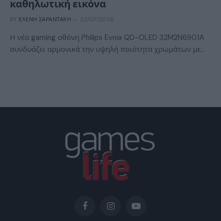
καθηλωτική εικόνα
BY
ΕΛΈΝΗ ΣΑΡΑΝΤΆΚΗ
22/07/2026
Η νέα gaming οθόνη Philips Evnia QD-OLED 32M2N6901A
συνδυάζει αρμονικά την υψηλή ποιότητα χρωμάτων με…
Facebook
Instagram
YouTube