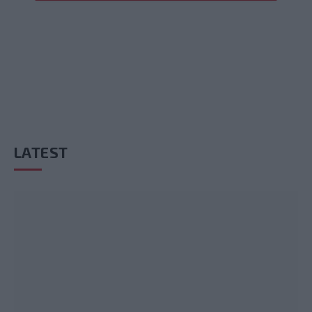
LATEST