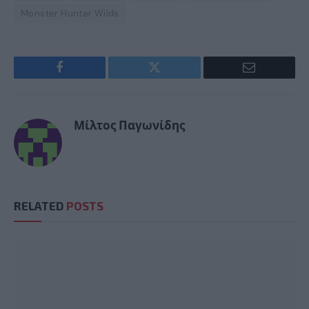
Monster Hunter Wilds
Facebook
Twitter
Email
Μίλτος Παγωνίδης
RELATED
POSTS