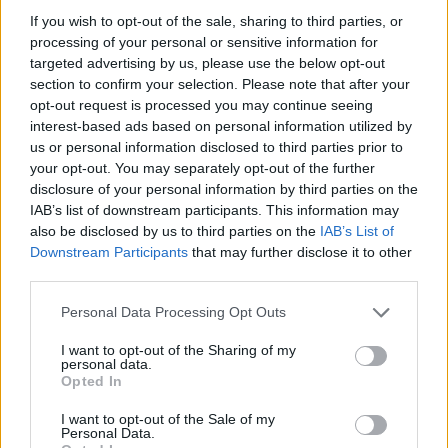
Προγραμματιστής:
Capcom
Εκδότης:
Capcom
If you wish to opt-out of the sale, sharing to third parties, or
processing of your personal or sensitive information for
Διανομή:
CD Media
targeted advertising by us, please use the below opt-out
section to confirm your selection. Please note that after your
opt-out request is processed you may continue seeing
interest-based ads based on personal information utilized by
us or personal information disclosed to third parties prior to
your opt-out. You may separately opt-out of the further
disclosure of your personal information by third parties on the
IAB’s list of downstream participants. This information may
also be disclosed by us to third parties on the
IAB’s List of
Downstream Participants
that may further disclose it to other
third parties.
Personal Data Processing Opt Outs
I want to opt-out of the Sharing of my
personal data.
Opted In
I want to opt-out of the Sale of my
Personal Data.