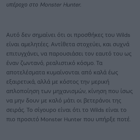
υπέροχο στο Monster Hunter.
Αυτό δεν σημαίνει ότι οι προσθήκες του Wilds
είναι αμελητέες. Αντίθετα στοχεύει, και συχνά
επιτυγχάνει, να παρουσιάσει τον εαυτό του ως
έναν ζωντανό, ρεαλιστικό κόσμο. Τα
αποτελέσματα κυμαίνονται από καλά έως
εξαιρετικά, αλλά με κόστος την μερική
απλοποίηση των μηχανισμών, κίνηση που ίσως
να μην δουν με καλό μάτι οι βετεράνοι της
σειράς. Το σίγουρο είναι ότι το Wilds είναι το
πιο προσιτό Monster Hunter που υπήρξε ποτέ.