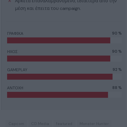
Αρκετά επαναλαμβανόμενο, ιδιαίτερα από την
μέση και έπειτα του campaign.
ΓΡΑΦΙΚΑ
90 %
ΗΧΟΣ
90 %
GAMEPLAY
92 %
ΑΝΤΟΧΗ
88 %
Capcom
CD Media
featured
Monster Hunter