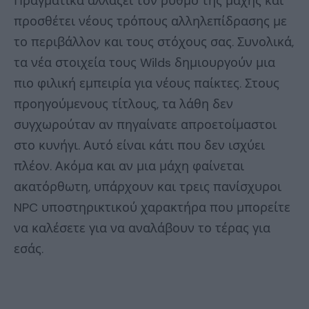
Πραγματικά αλλάζει τον ρυθμό της μάχης και
προσθέτει νέους τρόπους αλληλεπίδρασης με
το περιβάλλον και τους στόχους σας. Συνολικά,
τα νέα στοιχεία τους Wilds δημιουργούν μια
πιο φιλική εμπειρία για νέους παίκτες. Στους
προηγούμενους τίτλους, τα λάθη δεν
συγχωρούταν αν πηγαίνατε απροετοίμαστοι
στο κυνήγι. Αυτό είναι κάτι που δεν ισχύει
πλέον. Ακόμα και αν μια μάχη φαίνεται
ακατόρθωτη, υπάρχουν και τρεις πανίσχυροι
NPC υποστηρικτικού χαρακτήρα που μπορείτε
να καλέσετε για να αναλάβουν το τέρας για
εσάς.