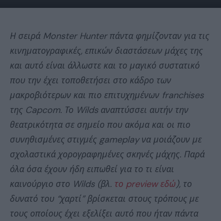
Η σειρά Monster Hunter πάντα φημίζονταν για τις
κινηματογραφικές, επικών διαστάσεων μάχες της
και αυτό είναι άλλωστε και το μαγικό συστατικό
που την έχει τοποθετήσει στο κάδρο των
μακροβιότερων και πιο επιτυχημένων franchises
της Capcom. Το Wilds αναπτύσσει αυτήν την
θεατρικότητα σε σημείο που ακόμα και οι πιο
συνηθισμένες στιγμές gameplay να μοιάζουν με
σχολαστικά χορογραφημένες σκηνές μάχης. Παρά
όλα όσα έχουν ήδη ειπωθεί για το τι είναι
καινούργιο στο Wilds (βλ.
το preview εδώ
), το
δυνατό του “χαρτί” βρίσκεται στους τρόπους με
τους οποίους έχει εξελίξει αυτό που ήταν πάντα