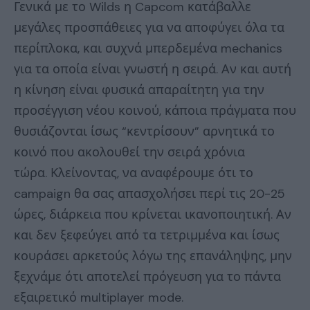
Γενικά με το Wilds η Capcom κατάβαλλε
μεγάλες προσπάθειες για να αποφύγει όλα τα
περίπλοκα, και συχνά μπερδεμένα mechanics
για τα οποία είναι γνωστή η σειρά. Αν και αυτή
η κίνηση είναι φυσικά απαραίτητη για την
προσέγγιση νέου κοινού, κάποια πράγματα που
θυσιάζονται ίσως “κεντρίσουν” αρνητικά το
κοινό που ακολουθεί την σειρά χρόνια
τώρα. Κλείνοντας, να αναφέρουμε ότι το
campaign θα σας απασχολήσει περί τις 20-25
ώρες, διάρκεια που κρίνεται ικανοποιητική. Αν
και δεν ξεφεύγει από τα τετριμμένα και ίσως
κουράσει αρκετούς λόγω της επανάληψης, μην
ξεχνάμε ότι αποτελεί πρόγευση για το πάντα
εξαιρετικό multiplayer mode.