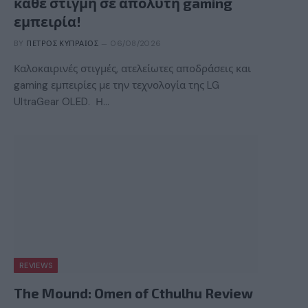
κάθε στιγμή σε απόλυτη gaming
εμπειρία!
BY
ΠΈΤΡΟΣ ΚΥΠΡΑΊΟΣ
06/08/2026
Καλοκαιρινές στιγμές, ατελείωτες αποδράσεις και
gaming εμπειρίες με την τεχνολογία της LG
UltraGear OLED. Η…
REVIEWS
The Mound: Omen of Cthulhu Review