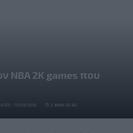
ων NBA 2K games που
ATED:
17/09/2016
2 MINS READ