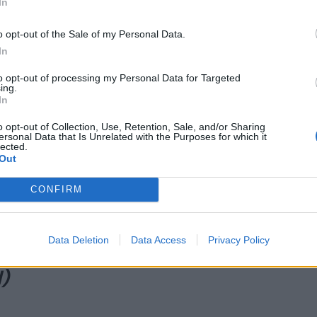
In
o opt-out of the Sale of my Personal Data.
In
n Iverson)
to opt-out of processing my Personal Data for Targeted
ing.
In
o opt-out of Collection, Use, Retention, Sale, and/or Sharing
ersonal Data that Is Unrelated with the Purposes for which it
lected.
Out
ce)
CONFIRM
Data Deletion
Data Access
Privacy Policy
)