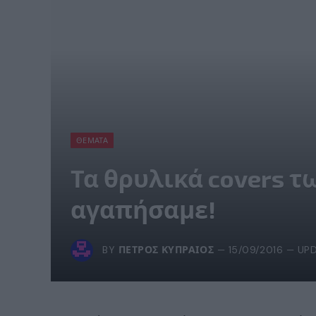
ΘΈΜΑΤΑ
Τα θρυλικά covers τ
αγαπήσαμε!
BY
ΠΈΤΡΟΣ ΚΥΠΡΑΊΟΣ
15/09/2016
UPD