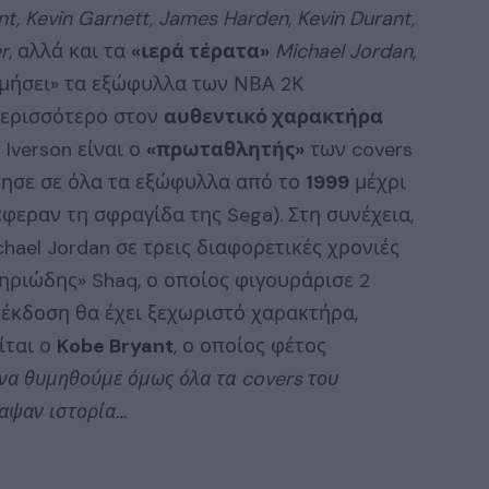
ant, Kevin Garnett, James Harden, Kevin Durant,
r
, αλλά και τα
«ιερά τέρατα»
Michael Jordan,
μήσει» τα εξώφυλλα των ΝΒΑ 2Κ
περισσότερο στον
αυθεντικό χαρακτήρα
 Iverson είναι ο
«πρωταθλητής»
των covers
ησε σε όλα τα εξώφυλλα από το
1999
μέχρι
έφεραν τη σφραγίδα της Sega). Στη συνέχεια,
hael Jordan σε τρεις διαφορετικές χρονιές
«θηριώδης» Shaq, ο οποίος φιγουράρισε 2
α έκδοση θα έχει ξεχωριστό χαρακτήρα,
ίται ο
Kobe Bryant
, ο οποίος φέτος
 να θυμηθούμε όμως όλα τα covers του
ραψαν ιστορία…