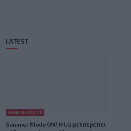
LATEST
GAMING HARDWARE
Summer Mode ON! Η LG μετατρέπει