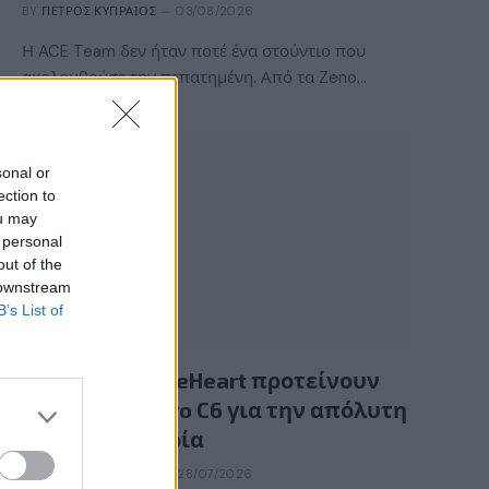
BY
ΠΈΤΡΟΣ ΚΥΠΡΑΊΟΣ
03/08/2026
Η ACE Team δεν ήταν ποτέ ένα στούντιο που
ακολουθούσε την πεπατημένη. Από τα Zeno…
sonal or
ection to
ou may
 personal
out of the
 downstream
B’s List of
GAMING HARDWARE
Οι InfernoBraveHeart προτείνουν
την LG OLED evo C6 για την απόλυτη
gaming εμπειρία
BY
ΕΛΈΝΗ ΣΑΡΑΝΤΆΚΗ
28/07/2026