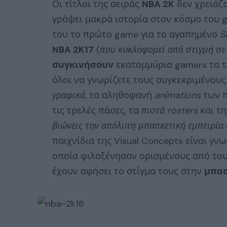
Οι τίτλοι της σειράς
NBA 2K
δεν χρειάζο
γράψει μακρά ιστορία στον κόσμο του 
του το πρώτο game για το αγαπημένο
S
NBA 2K17
(
που κυκλοφορεί από στιγμή σε
συγκινήσουν
εκατομμύρια gamers τα τ
όλοι να γνωρίζετε τους συγκεκριμένους
γραφικά
, τα αληθοφανή
animations
των π
τις τρελές πάσες, τα
πιστά rosters
και τ
βιώνεις την απόλυτη μπασκετική εμπειρία
παιχνίδια της Visual Concepts είναι γνω
οποία φιλοξένησαν ορισμένους από του
έχουν αφήσει το στίγμα τους στην
μπασ