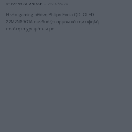
BY
ΕΛΈΝΗ ΣΑΡΑΝΤΆΚΗ
22/07/2026
Η νέα gaming οθόνη Philips Evnia QD-OLED
32M2N6901A συνδυάζει αρμονικά την υψηλή
ποιότητα χρωμάτων με…