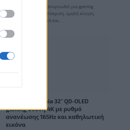
Τι χρειάζεται για να απογειωθεί μια gaming
εμπειρία; Γρήγορη απόκριση, ομαλή κίνηση,
εντυπωσιακά γραφικά και…
GAMING HARDWARE
Νέα Philips Evnia 32″ QD-OLED
gaming οθόνη 4K με ρυθμό
ανανέωσης 165Hz και καθηλωτική
εικόνα