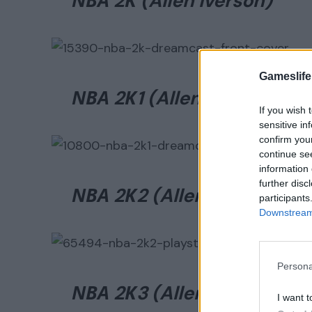
ΝΒΑ 2Κ (Allen Iverson)
Gameslife
ΝΒΑ 2Κ1 (Allen Iverson)
If you wish 
sensitive in
confirm you
continue se
information 
further disc
ΝΒΑ 2Κ2 (Allen Iverson)
participants
Downstream 
Persona
ΝΒΑ 2Κ3 (Allen Iverson)
I want t