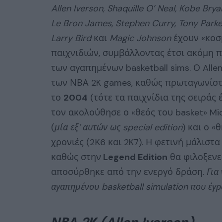
Allen Iverson, Shaquille O’ Neal, Kobe Bry
Le Bron James, Stephen Curry, Tony Parke
Larry Bird
και
Magic Johnson
έχουν «κοσ
παιχνιδιών, συμβάλλοντας έτσι ακόμη 
των αγαπημένων basketball sims. Ο Allen
των ΝΒΑ 2K games, καθώς πρωταγωνίστ
το
2004
(τότε τα παιχνίδια της σειράς 
τον ακολούθησε ο «θεός του basket» Mic
(
μία εξ’ αυτών ως special edition
) και ο 
χρονιές (2Κ6 και 2K7). Η φετινή μάλιστ
καθώς στην
Legend Edition
θα φιλοξενε
αποσύρθηκε από την ενεργό δράση.
Για
αγαπημένου basketball simulation που έγ