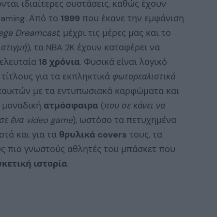
νται ιδιαίτερες συστάσεις, καθώς έχουν
gaming. Από το
1999
που έκανε την εμφάνιση
ega Dreamcast
, μέχρι τις μέρες μας και το
 στιγμή
), τα NBA 2K έχουν καταφέρει να
ελευταία
18 χρόνια
. Φυσικά είναι λογικό
 τίτλους για τα εκπληκτικά
φωτορεαλιστικά
αικτών με τα εντυπωσιακά καρφώματα και
η μοναδική
ατμόσφαιρα
(
που σε κάνει να
 σε ένα video game
), ωστόσο τα πετυχημένα
στά και για τα
θρυλικά covers
τους, τα
ς πιο γνωστούς αθλητές του μπάσκετ που
κετική ιστορία
.