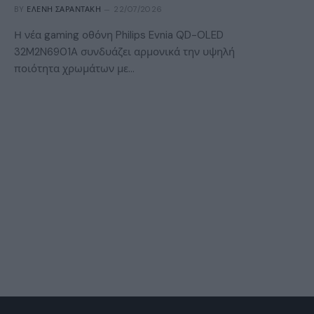
BY
ΕΛΈΝΗ ΣΑΡΑΝΤΆΚΗ
22/07/2026
Η νέα gaming οθόνη Philips Evnia QD-OLED
32M2N6901A συνδυάζει αρμονικά την υψηλή
ποιότητα χρωμάτων με…