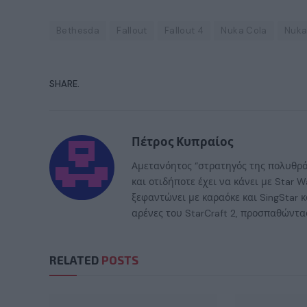
Bethesda
Fallout
Fallout 4
Nuka Cola
Nuka
SHARE.
Πέτρος Κυπραίος
Αμετανόητος “στρατηγός της πολυθρόν
και οτιδήποτε έχει να κάνει με Star
ξεφαντώνει με καραόκε και SingStar κ
αρένες του StarCraft 2, προσπαθώντας
RELATED
POSTS