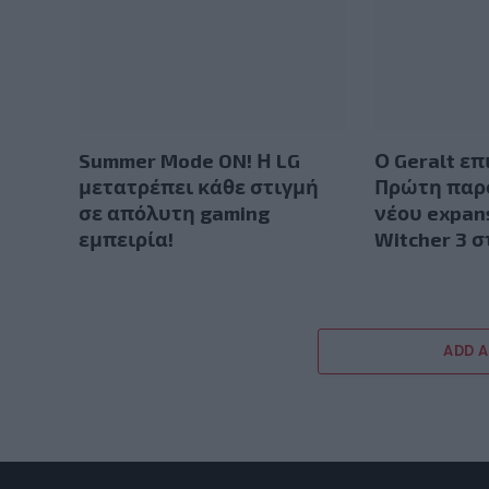
Summer Mode ON! Η LG
Ο Geralt επ
μετατρέπει κάθε στιγμή
Πρώτη παρ
σε απόλυτη gaming
νέου expan
εμπειρία!
Witcher 3 
ADD 