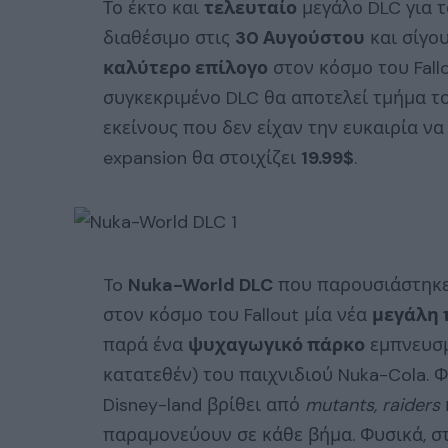
Το έκτο και
τελευταίο
μεγάλο DLC για 
διαθέσιμο στις
30 Αυγούστου
και σίγο
καλύτερο επίλογο
στον κόσμο του Fall
συγκεκριμένο DLC θα αποτελεί τμήμα τ
εκείνους που δεν είχαν την ευκαιρία να
expansion θα στοιχίζει
19.99$
.
To
Nuka-World DLC
που παρουσιάστηκε
στον κόσμο του Fallout μία νέα
μεγάλη 
παρά ένα
ψυχαγωγικό πάρκο
εμπνευσμ
κατατεθέν) του παιχνιδιού Nuka-Cola. 
Disney-land βρίθει από
mutants, raiders
παραμονεύουν σε κάθε βήμα. Φυσικά, σ