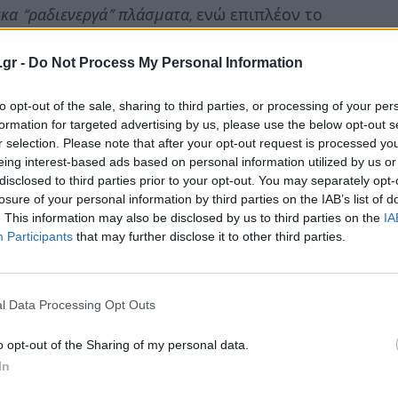
έσκα “ραδιενεργά” πλάσματα
, ενώ επιπλέον το
διαφορετικές ζώνες
(Nuka-Town, Safari
.gr -
Do Not Process My Personal Information
 Rock Gulch, Kiddie Zone και Galactic Zone
),
ό της διακριτό χαρακτήρα, προσφέροντας
to opt-out of the sale, sharing to third parties, or processing of your per
όκλησης.
Δείτε και το trailer του που εννοείται
formation for targeted advertising by us, please use the below opt-out s
r selection. Please note that after your opt-out request is processed y
 συγχρόνως χαβαλετζίδικο ύφος του..
.
eing interest-based ads based on personal information utilized by us or
disclosed to third parties prior to your opt-out. You may separately opt-
losure of your personal information by third parties on the IAB’s list of
. This information may also be disclosed by us to third parties on the
IA
Participants
that may further disclose it to other third parties.
l Data Processing Opt Outs
o opt-out of the Sharing of my personal data.
In