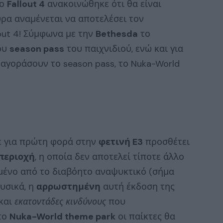
το
Fallout 4
ανακοινώθηκε ότι θα είναι
υρα αναμένεται να αποτελέσει τον
out 4! Σύμφωνα με την
Bethesda
το
ου
season pass
του παιχνιδιού, ενώ και για
 αγοράσουν το season pass, το Nuka-World
 για πρώτη φορά στην
φετινή E3
προσθέτει
περιοχή
, η οποία δεν αποτελεί τίποτε άλλο
ένο από το διαβόητο αναψυκτικό (σήμα
Φυσικά, η
αρρωστημένη
αυτή έκδοση της
και
εκατοντάδες κινδύνους
που
το
Nuka-World theme park
οι παίκτες θα