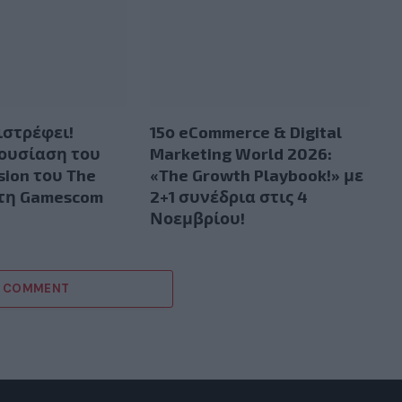
ιστρέφει!
15ο eCommerce & Digital
ουσίαση του
Marketing World 2026:
sion του The
«The Growth Playbook!» με
στη Gamescom
2+1 συνέδρια στις 4
Νοεμβρίου!
A COMMENT