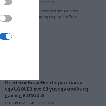
BY
ΠΈΤΡΟΣ ΚΥΠΡΑΊΟΣ
03/08/2026
Η ACE Team δεν ήταν ποτέ ένα στούντιο που
ακολουθούσε την πεπατημένη. Από τα Zeno…
GAMING HARDWARE
Οι InfernoBraveHeart προτείνουν
την LG OLED evo C6 για την απόλυτη
gaming εμπειρία
BY
ΕΛΈΝΗ ΣΑΡΑΝΤΆΚΗ
28/07/2026