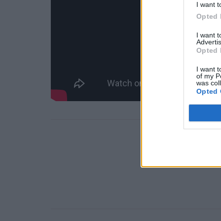
I want t
Opted 
I want 
Advertis
Opted 
I want t
of my P
was col
Opted 