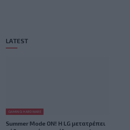
LATEST
GAMING HARDWARE
Summer Mode ON! Η LG μετατρέπει