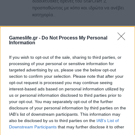
διαδικτυακές αρένες του StarCraft 2,
προσπαθώντας με κόπο και ιδρώτα να ανέβει
κατηγορία...
RELATED
POSTS
Gameslife.gr -
Do Not Process My Personal
Information
If you wish to opt-out of the sale, sharing to third parties, or
processing of your personal or sensitive information for
targeted advertising by us, please use the below opt-out
section to confirm your selection. Please note that after your
opt-out request is processed you may continue seeing
interest-based ads based on personal information utilized by
us or personal information disclosed to third parties prior to
your opt-out. You may separately opt-out of the further
disclosure of your personal information by third parties on the
IAB’s list of downstream participants. This information may
also be disclosed by us to third parties on the
IAB’s List of
Downstream Participants
that may further disclose it to other
Summer Mode ON! Η LG μετατρέπει κάθε
third parties.