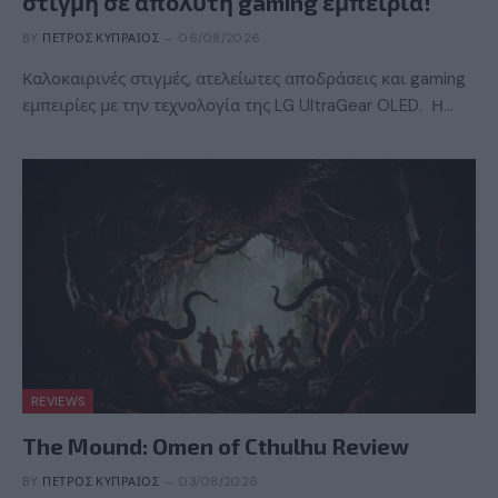
στιγμή σε απόλυτη gaming εμπειρία!
BY
ΠΈΤΡΟΣ ΚΥΠΡΑΊΟΣ
06/08/2026
Καλοκαιρινές στιγμές, ατελείωτες αποδράσεις και gaming
εμπειρίες με την τεχνολογία της LG UltraGear OLED. Η…
REVIEWS
The Mound: Omen of Cthulhu Review
BY
ΠΈΤΡΟΣ ΚΥΠΡΑΊΟΣ
03/08/2026