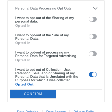
στιγμή σε απόλυτη gaming εμπειρία!
Personal Data Processing Opt Outs
I want to opt-out of the Sharing of my
personal data.
Opted In
I want to opt-out of the Sale of my
Personal Data.
Opted In
I want to opt-out of processing my
Personal Data for Targeted Advertising.
Opted In
I want to opt-out of Collection, Use,
Retention, Sale, and/or Sharing of my
Ο Geralt επιστρέφει! Πρώτη παρουσίαση του
Personal Data that Is Unrelated with the
νέου expansion του The Witcher 3 στη
Purposes for which it was collected.
Opted Out
Gamescom
CONFIRM
Data Deletion
Data Access
Privacy Policy