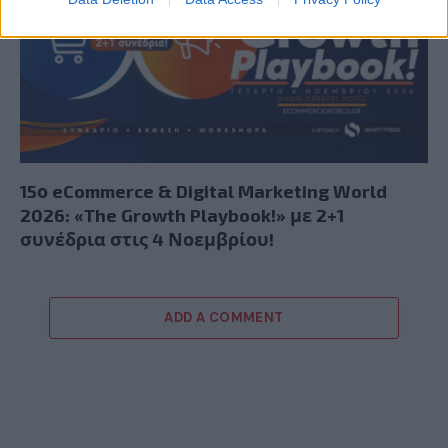
15ο eCommerce & Digital Marketing World
2026: «The Growth Playbook!» με 2+1
συνέδρια στις 4 Νοεμβρίου!
ADD A COMMENT