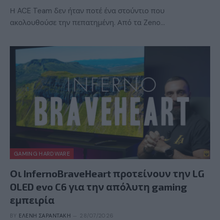
Η ACE Team δεν ήταν ποτέ ένα στούντιο που
ακολουθούσε την πεπατημένη. Από τα Zeno…
GAMING HARDWARE
Οι InfernoBraveHeart προτείνουν την LG
OLED evo C6 για την απόλυτη gaming
εμπειρία
BY
ΕΛΈΝΗ ΣΑΡΑΝΤΆΚΗ
28/07/2026