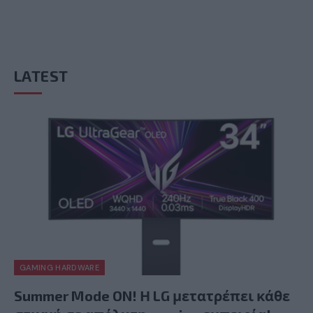
LATEST
GAMING HARDWARE
Summer Mode ON! Η LG μετατρέπει κάθε