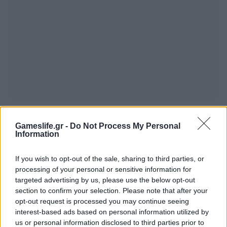
Summer Mode ON! Η LG μετατρέπει κάθε
στιγμή σε απόλυτη gaming εμπειρία!
Gameslife.gr -
Do Not Process My Personal
Information
If you wish to opt-out of the sale, sharing to third parties, or
processing of your personal or sensitive information for
targeted advertising by us, please use the below opt-out
section to confirm your selection. Please note that after your
opt-out request is processed you may continue seeing
interest-based ads based on personal information utilized by
us or personal information disclosed to third parties prior to