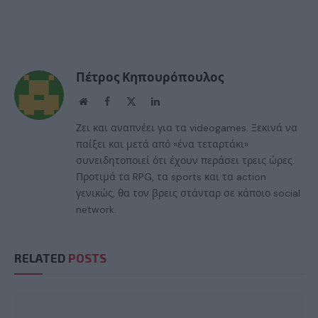
Πέτρος Κηπουρόπουλος
Website
Facebook
X
LinkedIn
(Twitter)
Ζει και αναπνέει για τα videogames. Ξεκινά να
παίξει και μετά από «ένα τεταρτάκι»
συνειδητοποιεί ότι έχουν περάσει τρεις ώρες.
Προτιμά τα RPG, τα sports και τα action
γενικώς, θα τον βρεις στάνταρ σε κάποιο social
network.
RELATED
POSTS