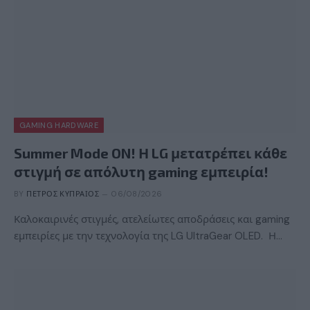
GAMING HARDWARE
Summer Mode ON! Η LG μετατρέπει κάθε
στιγμή σε απόλυτη gaming εμπειρία!
BY
ΠΈΤΡΟΣ ΚΥΠΡΑΊΟΣ
06/08/2026
Καλοκαιρινές στιγμές, ατελείωτες αποδράσεις και gaming
εμπειρίες με την τεχνολογία της LG UltraGear OLED. Η…