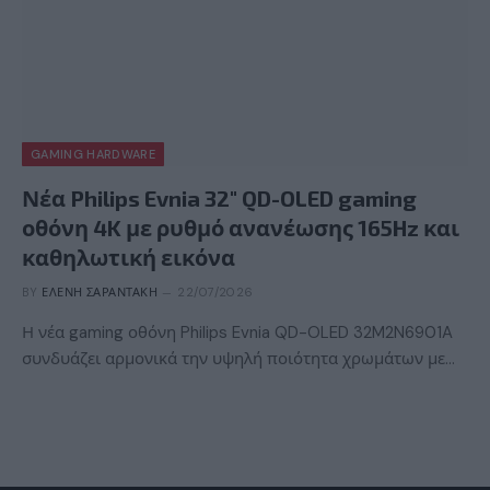
GAMING HARDWARE
Νέα Philips Evnia 32″ QD-OLED gaming
οθόνη 4K με ρυθμό ανανέωσης 165Hz και
καθηλωτική εικόνα
BY
ΕΛΈΝΗ ΣΑΡΑΝΤΆΚΗ
22/07/2026
Η νέα gaming οθόνη Philips Evnia QD-OLED 32M2N6901A
συνδυάζει αρμονικά την υψηλή ποιότητα χρωμάτων με…