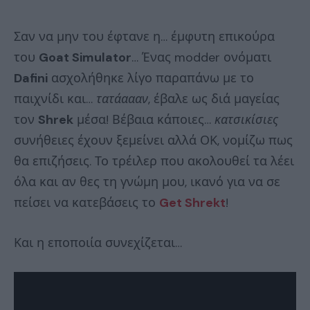
Σαν να μην του έφτανε η… έμφυτη επικούρα
του
Goat Simulator
… Ένας modder ονόματι
Dafini
ασχολήθηκε λίγο παραπάνω με το
παιχνίδι και…
τατάαααν
, έβαλε ως διά μαγείας
τον
Shrek
μέσα! Βέβαια κάποιες…
κατσικίσιες
συνήθειες έχουν ξεμείνει αλλά ΟΚ, νομίζω πως
θα επιζήσεις. Το τρέιλερ που ακολουθεί τα λέει
όλα και αν θες τη γνώμη μου, ικανό για να σε
πείσει να κατεβάσεις το
Get Shrekt
!
Και η εποποιία συνεχίζεται…