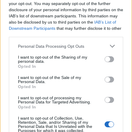
your opt-out. You may separately opt-out of the further
disclosure of your personal information by third parties on the
IAB’s list of downstream participants. This information may
also be disclosed by us to third parties on the
IAB’s List of
Ο Geralt επιστρέφει! Πρώτη παρουσίαση του
Downstream Participants
that may further disclose it to other
νέου expansion του The Witcher 3 στη
third parties.
Gamescom
Personal Data Processing Opt Outs
I want to opt-out of the Sharing of my
personal data.
Opted In
I want to opt-out of the Sale of my
Personal Data.
Opted In
I want to opt-out of processing my
Personal Data for Targeted Advertising.
Opted In
I want to opt-out of Collection, Use,
Retention, Sale, and/or Sharing of my
Personal Data that Is Unrelated with the
15ο eCommerce & Digital Marketing World
Purposes for which it was collected.