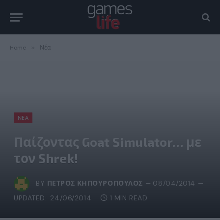
Home
»
Νέα
ΝΈΑ
Παίζοντας Goat Simulator… με
τον Shrek!
BY
ΠΈΤΡΟΣ ΚΗΠΟΥΡΌΠΟΥΛΟΣ
08/04/2014
UPDATED:
24/06/2014
1 MIN READ