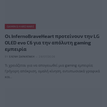
GAMING HARDWARE
Οι InfernoBraveHeart προτείνουν την LG
OLED evo C6 για την απόλυτη gaming
εμπειρία
BY
ΕΛΈΝΗ ΣΑΡΑΝΤΆΚΗ
28/07/2026
Τι χρειάζεται για να απογειωθεί μια gaming εμπειρία;
Γρήγορη απόκριση, ομαλή κίνηση, εντυπωσιακά γραφικά
και…