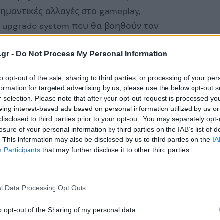
σημαντικές αλλαγές στο gameplay,
 upgrade system που θα βοηθούν τον
λότερα. Αξίζει να σημειωθεί πως μαζί με το
.gr -
Do Not Process My Personal Information
και στο
Mercenary Mode,
ενώ μέσα στους
σει και το
RE:Vers
e, ένα head-to-head
to opt-out of the sale, sharing to third parties, or processing of your per
 θα μπορούν να αναλάβουν τις τύχες
formation for targeted advertising by us, please use the below opt-out s
ων που έχουν αφήσει τη σφραγίδα τους στο
r selection. Please note that after your opt-out request is processed y
eing interest-based ads based on personal information utilized by us or
είναι διαθέσιμο ήδη για
PC, PS5, Xbox Series
disclosed to third parties prior to your opt-out. You may separately opt-
ίτε τόσο το launch trailer, όσο και ένα
losure of your personal information by third parties on the IAB’s list of
. This information may also be disclosed by us to third parties on the
IA
 προηγήθηκαν του Village, έτσι ώστε για να
Participants
that may further disclose it to other third parties.
l Data Processing Opt Outs
o opt-out of the Sharing of my personal data.