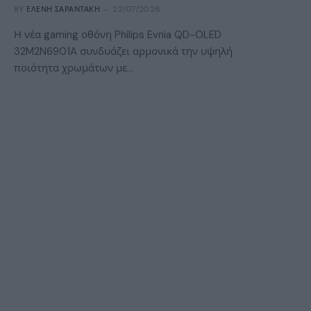
BY
ΕΛΈΝΗ ΣΑΡΑΝΤΆΚΗ
22/07/2026
Η νέα gaming οθόνη Philips Evnia QD-OLED
32M2N6901A συνδυάζει αρμονικά την υψηλή
ποιότητα χρωμάτων με…