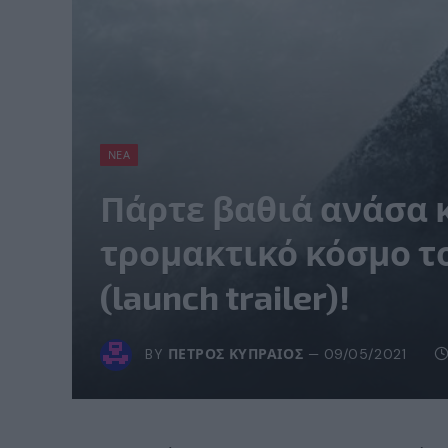
ΝΈΑ
Πάρτε βαθιά ανάσα 
τρομακτικό κόσμο του
(launch trailer)!
BY
ΠΈΤΡΟΣ ΚΥΠΡΑΊΟΣ
09/05/2021