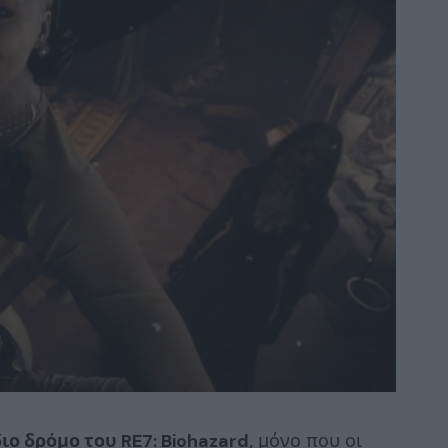
διο δρόμο του RE7: Biohazard,
μόνο που οι