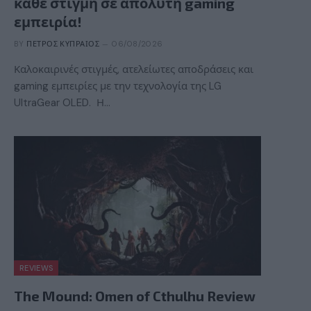
κάθε στιγμή σε απόλυτη gaming
εμπειρία!
BY
ΠΈΤΡΟΣ ΚΥΠΡΑΊΟΣ
06/08/2026
Καλοκαιρινές στιγμές, ατελείωτες αποδράσεις και
gaming εμπειρίες με την τεχνολογία της LG
UltraGear OLED. Η…
REVIEWS
The Mound: Omen of Cthulhu Review