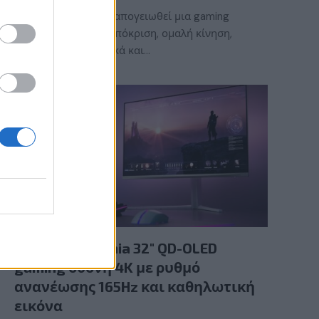
Τι χρειάζεται για να απογειωθεί μια gaming
εμπειρία; Γρήγορη απόκριση, ομαλή κίνηση,
εντυπωσιακά γραφικά και…
GAMING HARDWARE
Νέα Philips Evnia 32″ QD-OLED
gaming οθόνη 4K με ρυθμό
ανανέωσης 165Hz και καθηλωτική
εικόνα