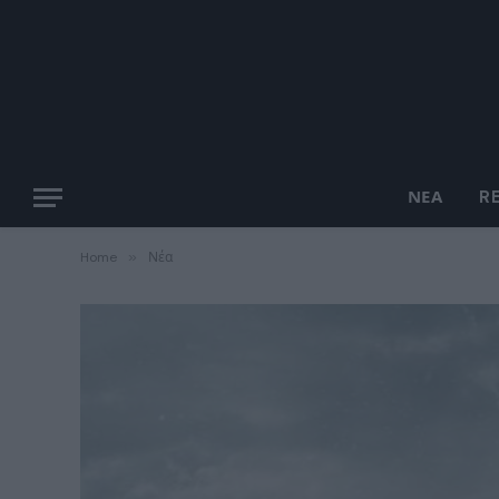
ΝΈΑ
R
Home
»
Νέα