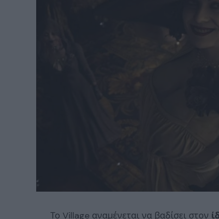
Το Village αναμένεται να βαδίσει στον
ί