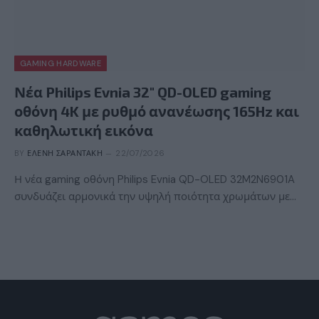
GAMING HARDWARE
Νέα Philips Evnia 32″ QD-OLED gaming
οθόνη 4K με ρυθμό ανανέωσης 165Hz και
καθηλωτική εικόνα
BY
ΕΛΈΝΗ ΣΑΡΑΝΤΆΚΗ
22/07/2026
Η νέα gaming οθόνη Philips Evnia QD-OLED 32M2N6901A
συνδυάζει αρμονικά την υψηλή ποιότητα χρωμάτων με…