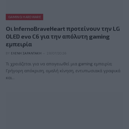
GAMING HARDWARE
Οι InfernoBraveHeart προτείνουν την LG
OLED evo C6 για την απόλυτη gaming
εμπειρία
BY
ΕΛΈΝΗ ΣΑΡΑΝΤΆΚΗ
28/07/2026
Τι χρειάζεται για να απογειωθεί μια gaming εμπειρία;
Γρήγορη απόκριση, ομαλή κίνηση, εντυπωσιακά γραφικά
και…