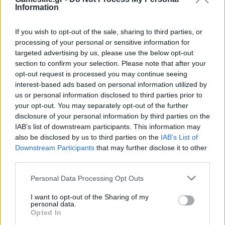
Information
If you wish to opt-out of the sale, sharing to third parties, or
processing of your personal or sensitive information for
targeted advertising by us, please use the below opt-out
section to confirm your selection. Please note that after your
GAMING HARDWARE
opt-out request is processed you may continue seeing
Summer Mode ON! Η LG μετατρέπει κάθε
interest-based ads based on personal information utilized by
us or personal information disclosed to third parties prior to
στιγμή σε απόλυτη gaming εμπειρία!
your opt-out. You may separately opt-out of the further
BY
ΠΈΤΡΟΣ ΚΥΠΡΑΊΟΣ
06/08/2026
disclosure of your personal information by third parties on the
IAB’s list of downstream participants. This information may
Καλοκαιρινές στιγμές, ατελείωτες αποδράσεις και gaming
also be disclosed by us to third parties on the
IAB’s List of
εμπειρίες με την τεχνολογία της LG UltraGear OLED. Η…
Downstream Participants
that may further disclose it to other
third parties.
Personal Data Processing Opt Outs
I want to opt-out of the Sharing of my
personal data.
Opted In