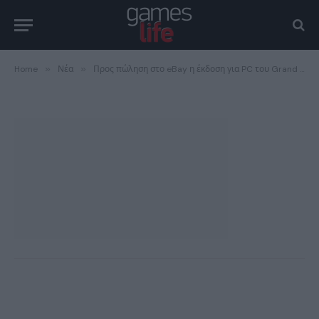
call-of-duty-ghosts
BY
ΠΈΤΡΟΣ ΚΗΠΟΥΡΌΠΟΥΛΟΣ
04/10/2013
1 MIN READ
Home
»
Νέα
»
Προς πώληση στο eBay η έκδοση για PC του Grand Theft Auto V!