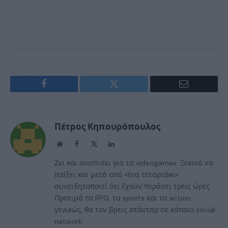
Facebook
Twitter
Email
Πέτρος Κηπουρόπουλος
Website
Facebook
X
LinkedIn
(Twitter)
Ζει και αναπνέει για τα videogames. Ξεκινά να
παίξει και μετά από «ένα τεταρτάκι»
συνειδητοποιεί ότι έχουν περάσει τρεις ώρες.
Προτιμά τα RPG, τα sports και τα action
γενικώς, θα τον βρεις στάνταρ σε κάποιο social
network.