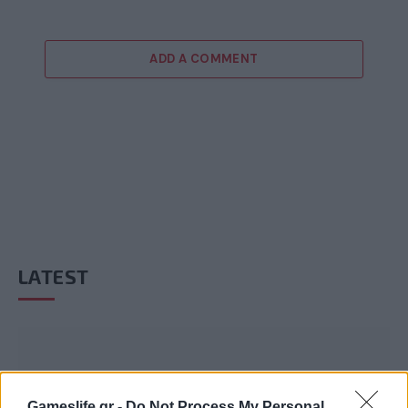
ADD A COMMENT
LATEST
Gameslife.gr -
Do Not Process My Personal