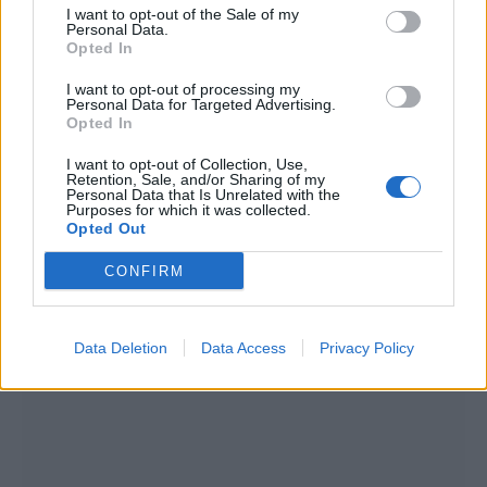
I want to opt-out of the Sale of my
Personal Data.
Opted In
I want to opt-out of processing my
Personal Data for Targeted Advertising.
REVIEWS
Opted In
The Mound: Omen of Cthulhu Review
I want to opt-out of Collection, Use,
Retention, Sale, and/or Sharing of my
Personal Data that Is Unrelated with the
BY
ΠΈΤΡΟΣ ΚΥΠΡΑΊΟΣ
03/08/2026
Purposes for which it was collected.
Opted Out
Η ACE Team δεν ήταν ποτέ ένα στούντιο που
ακολουθούσε την πεπατημένη. Από τα Zeno…
CONFIRM
Data Deletion
Data Access
Privacy Policy