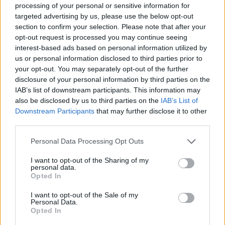
strategy και οτιδήποτε έχει να κάνει με Star
processing of your personal or sensitive information for
Wars! Ανεπιβεβαίωτες πληροφορίες τον θέλουν
targeted advertising by us, please use the below opt-out
όμως να ξεφαντώνει με καραόκε και SingStar
section to confirm your selection. Please note that after your
opt-out request is processed you may continue seeing
κάθε είδους. Τον τελευταίο καιρό μάχεται στις
interest-based ads based on personal information utilized by
διαδικτυακές αρένες του StarCraft 2,
us or personal information disclosed to third parties prior to
προσπαθώντας με κόπο και ιδρώτα να ανέβει
your opt-out. You may separately opt-out of the further
κατηγορία...
disclosure of your personal information by third parties on the
IAB’s list of downstream participants. This information may
also be disclosed by us to third parties on the
IAB’s List of
RELATED
POSTS
Downstream Participants
that may further disclose it to other
third parties.
Personal Data Processing Opt Outs
I want to opt-out of the Sharing of my
personal data.
Opted In
I want to opt-out of the Sale of my
Personal Data.
Opted In