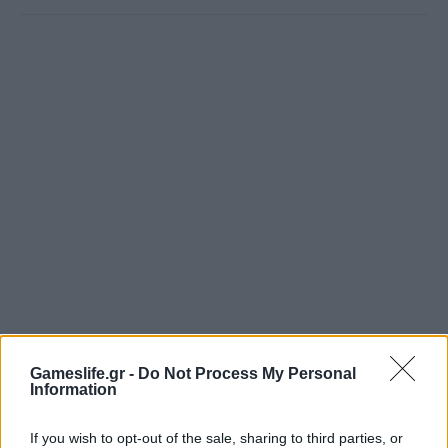
Πέτρος Κυπραίος
Gameslife.gr -
Do Not Process My Personal
Information
Αμετανόητος “στρατηγός της πολυθρόνας”, ο
Obi Wan της παρέας, έχει δύο αδυναμίες: τα
If you wish to opt-out of the sale, sharing to third parties, or