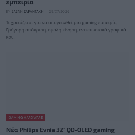
εμπειρία
BY
ΕΛΈΝΗ ΣΑΡΑΝΤΆΚΗ
28/07/2026
Τι χρειάζεται για να απογειωθεί μια gaming εμπειρία;
Γρήγορη απόκριση, ομαλή κίνηση, εντυπωσιακά γραφικά
και…
GAMING HARDWARE
Νέα Philips Evnia 32″ QD-OLED gaming