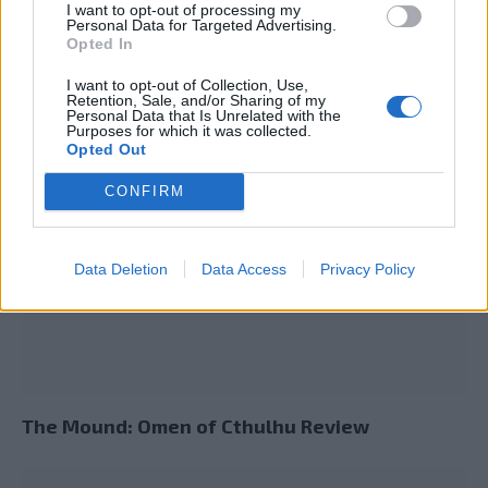
I want to opt-out of processing my
Personal Data for Targeted Advertising.
Opted In
Summer Mode ON! Η LG μετατρέπει κάθε
I want to opt-out of Collection, Use,
Retention, Sale, and/or Sharing of my
στιγμή σε απόλυτη gaming εμπειρία!
Personal Data that Is Unrelated with the
Purposes for which it was collected.
Opted Out
CONFIRM
Data Deletion
Data Access
Privacy Policy
The Mound: Omen of Cthulhu Review