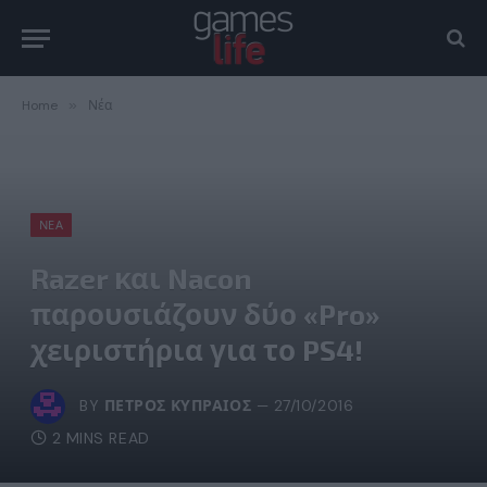
Home
»
Νέα
ΝΈΑ
Razer και Nacon
παρουσιάζουν δύο «Pro»
χειριστήρια για το PS4!
BY
ΠΈΤΡΟΣ ΚΥΠΡΑΊΟΣ
27/10/2016
2 MINS READ