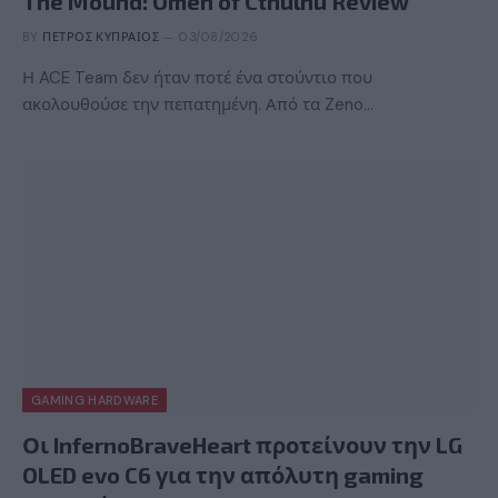
The Mound: Omen of Cthulhu Review
BY
ΠΈΤΡΟΣ ΚΥΠΡΑΊΟΣ
03/08/2026
Η ACE Team δεν ήταν ποτέ ένα στούντιο που
ακολουθούσε την πεπατημένη. Από τα Zeno…
GAMING HARDWARE
Οι InfernoBraveHeart προτείνουν την LG
OLED evo C6 για την απόλυτη gaming