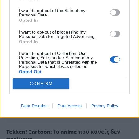
I want to opt-out of the Sale of my
Personal Data.
Opted In
15ο eCommerce & Digital Marketing World
2026: «The Growth Playbook!» με 2+1
I want to opt-out of processing my
Personal Data for Targeted Advertising.
συνέδρια στις 4 Νοεμβρίου!
Opted In
I want to opt-out of Collection, Use,
Retention, Sale, and/or Sharing of my
Personal Data that Is Unrelated with the
Purposes for which it was collected.
Opted Out
CONFIRM
Data Deletion
Data Access
Privacy Policy
Tekken! Cartoon: Το anime που κανείς δεν
περίμενε