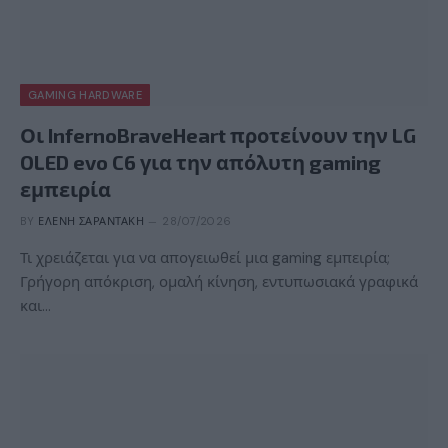
GAMING HARDWARE
Οι InfernoBraveHeart προτείνουν την LG
OLED evo C6 για την απόλυτη gaming
εμπειρία
BY
ΕΛΈΝΗ ΣΑΡΑΝΤΆΚΗ
28/07/2026
Τι χρειάζεται για να απογειωθεί μια gaming εμπειρία;
Γρήγορη απόκριση, ομαλή κίνηση, εντυπωσιακά γραφικά
και…