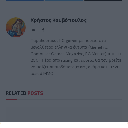
Facebook
Twitter
Email
Χρήστος Κουβόπουλος
Website
Facebook
Παραδοσιακός PC gamer με πορεία στα
μεγαλύτερα ελληνικά έντυπα (GamePro,
Computer Games Magazine, PC Master) από το
2001. Πέρα από racing και sports, θα τον βρείτε
να παίζει οποιοδήποτε genre, ακόμα και... text-
based MMO.
RELATED
POSTS