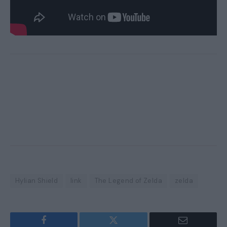
Hylian Shield
link
The Legend of Zelda
zelda