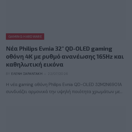
GAMING HARDWARE
Νέα Philips Evnia 32″ QD-OLED gaming
οθόνη 4K με ρυθμό ανανέωσης 165Hz και
καθηλωτική εικόνα
BY
ΕΛΈΝΗ ΣΑΡΑΝΤΆΚΗ
22/07/2026
Η νέα gaming οθόνη Philips Evnia QD-OLED 32M2N6901A
συνδυάζει αρμονικά την υψηλή ποιότητα χρωμάτων με…