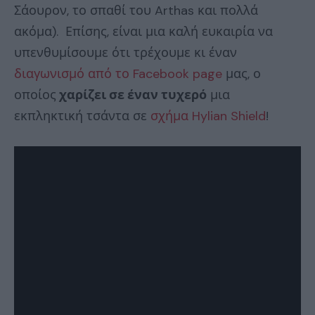
Σάουρον, το σπαθί του Arthas και πολλά
ακόμα). Επίσης, είναι μια καλή ευκαιρία να
υπενθυμίσουμε ότι τρέχουμε κι έναν
διαγωνισμό από το Facebook page
μας, ο
οποίος
χαρίζει σε έναν τυχερό
μια
εκπληκτική τσάντα σε
σχήμα Hylian Shield
!