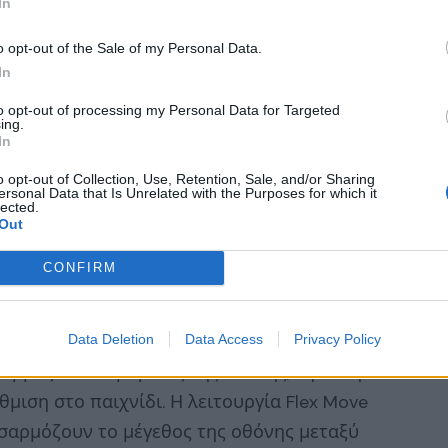
In
o opt-out of the Sale of my Personal Data.
In
μενο επίπεδο
to opt-out of processing my Personal Data for Targeted
ing.
ος απόκρισης 1ms (MPRT) επιτρέπουν
In
ινήσεις του ποντικιού. Ακόμη και στις πιο
o opt-out of Collection, Use, Retention, Sale, and/or Sharing
τηρεί εξαιρετικά ομαλό και γρήγορο
ersonal Data that Is Unrelated with the Purposes for which it
lected.
αιγμα, τον χρόνο καθυστέρησης και το
Out
AMD FreeSync Premium Pro.
CONFIRM
τερο εξατομικευμένες και προσαρμόσιμες
ρέχει μια σειρά από καινοτόμες λειτουργίες
Data Deletion
Data Access
Privacy Policy
αρμόζουν το μέγεθος της οθόνης, τη θέση
θμιση στο παιχνίδι. Η λειτουργία Flex Move
οσαρμόζουν το μέγεθος της οθόνης μεταξύ