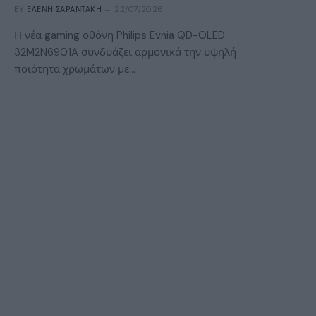
BY
ΕΛΈΝΗ ΣΑΡΑΝΤΆΚΗ
22/07/2026
Η νέα gaming οθόνη Philips Evnia QD-OLED
32M2N6901A συνδυάζει αρμονικά την υψηλή
ποιότητα χρωμάτων με…