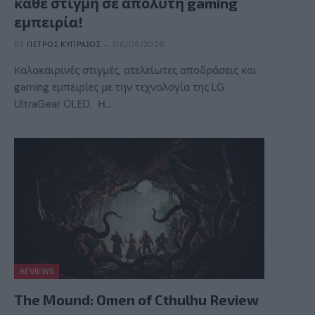
κάθε στιγμή σε απόλυτη gaming
εμπειρία!
BY
ΠΈΤΡΟΣ ΚΥΠΡΑΊΟΣ
06/08/2026
Καλοκαιρινές στιγμές, ατελείωτες αποδράσεις και
gaming εμπειρίες με την τεχνολογία της LG
UltraGear OLED. Η…
REVIEWS
The Mound: Omen of Cthulhu Review