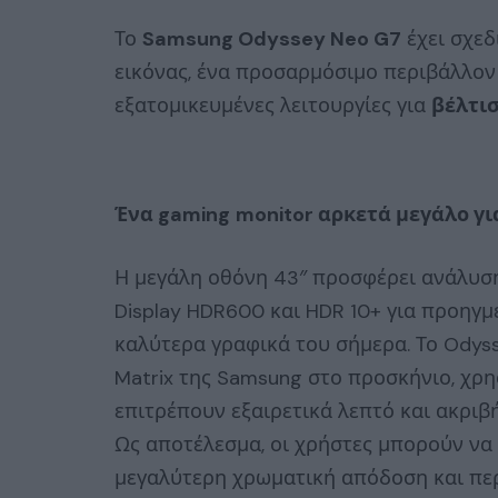
Το
Samsung Odyssey Neo G7
έχει σχεδ
εικόνας, ένα προσαρμόσιμο περιβάλλο
εξατομικευμένες λειτουργίες για
βέλτι
Ένα
gaming
monitor
αρκετά μεγάλο γι
Η μεγάλη οθόνη 43″ προσφέρει ανάλυση 
Display HDR600 και HDR 10+ για προηγμ
καλύτερα γραφικά του σήμερα. Το Odys
Matrix της Samsung στο προσκήνιο, χρη
επιτρέπουν εξαιρετικά λεπτό και ακρι
Ως αποτέλεσμα, οι χρήστες μπορούν να
μεγαλύτερη χρωματική απόδοση και περ