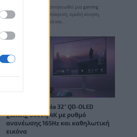
Τι χρειάζεται για να απογειωθεί μια gaming
εμπειρία; Γρήγορη απόκριση, ομαλή κίνηση,
εντυπωσιακά γραφικά και…
GAMING HARDWARE
Νέα Philips Evnia 32″ QD-OLED
gaming οθόνη 4K με ρυθμό
ανανέωσης 165Hz και καθηλωτική
εικόνα