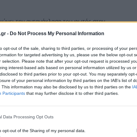
μειώνει την αντανάκλαση του φωτός στην
σμούς κατά τη διάρκεια των έντονων
.gr -
Do Not Process My Personal Information
 στη μεγάλη οθόνη να προβάλει
αθηλωμένος στο παιχνίδι με την εκπληκτική
to opt-out of the sale, sharing to third parties, or processing of your per
formation for targeted advertising by us, please use the below opt-out s
r selection. Please note that after your opt-out request is processed y
eing interest-based ads based on personal information utilized by us or
disclosed to third parties prior to your opt-out. You may separately opt-
κή οθόνη για οποιαδήποτε πλατφόρμα
losure of your personal information by third parties on the IAB’s list of
HDMI δίνοντας τη δυνατότητα στους χρήστες
. This information may also be disclosed by us to third parties on the
IA
, ενώ διαθέτει και HDMI 2.1 για σύνδεση σε
Participants
that may further disclose it to other third parties.
ορούν να συνδέσουν τη μεγαλύτερη οθόνη
νσωματωμένου WIFI/Bluetooth. Εναλλακτικά,
l Data Processing Opt Outs
α τη συνδέσουν με ένα χειριστήριο,
o opt-out of the Sharing of my personal data.