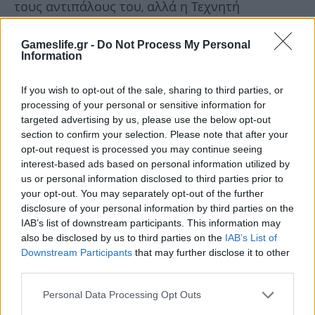
τους αντιπάλους του, αλλά η Τεχνητή
Νοημοσύνη είναι πιο επιθετική και
Gameslife.gr -
Do Not Process My Personal
απρόβλεπτη από ποτέ! Ειδικότερα,
Information
διαπιστώσαμε ότι οι φρουροί δεν ακολουθούν
απλώς προκαθορισμένες διαδρομές, αλλά
If you wish to opt-out of the sale, sharing to third parties, or
processing of your personal or sensitive information for
αντιδρούν σε σβησμένα φώτα, ανοιχτές πόρτες
targeted advertising by us, please use the below opt-out
και περίεργους θορύβους, συνεργαζόμενοι για
section to confirm your selection. Please note that after your
opt-out request is processed you may continue seeing
να ερευνήσουν κάθε πιθανή κρυψώνα, γεγονός
interest-based ads based on personal information utilized by
που καθιστά το “Trial and Error” μια οργανική
us or personal information disclosed to third parties prior to
your opt-out. You may separately opt-out of the further
και άκρως εθιστική διαδικασία.
disclosure of your personal information by third parties on the
IAB’s list of downstream participants. This information may
also be disclosed by us to third parties on the
IAB’s List of
Downstream Participants
that may further disclose it to other
Beautiful
but
…
flawed!
third parties.
Personal Data Processing Opt Outs
Στον τεχνικό τομέα, το Blades of Greed είναι