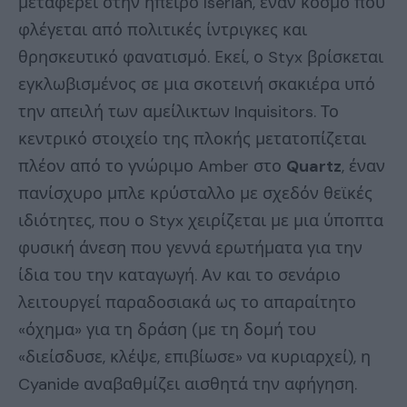
μεταφέρει στην ήπειρο Iserian, έναν κόσμο που
φλέγεται από πολιτικές ίντριγκες και
θρησκευτικό φανατισμό. Εκεί, ο Styx βρίσκεται
εγκλωβισμένος σε μια σκοτεινή σκακιέρα υπό
την απειλή των αμείλικτων Inquisitors. Το
κεντρικό στοιχείο της πλοκής μετατοπίζεται
πλέον από το γνώριμο Amber στο
Quartz
, έναν
πανίσχυρο μπλε κρύσταλλο με σχεδόν θεϊκές
ιδιότητες, που ο Styx χειρίζεται με μια ύποπτα
φυσική άνεση που γεννά ερωτήματα για την
ίδια του την καταγωγή. Αν και το σενάριο
λειτουργεί παραδοσιακά ως το απαραίτητο
«όχημα» για τη δράση (με τη δομή του
«διείσδυσε, κλέψε, επιβίωσε» να κυριαρχεί), η
Cyanide αναβαθμίζει αισθητά την αφήγηση.