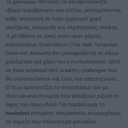
Το gameplay αποτελεί το αδιαφιλονίκητο
«βαρύ πυροβολικό» του τίτλου, μετατρέποντας
κάθε αποστολή σε έναν αιματηρό χορό
ακρίβειας, υπομονής και στρατηγικής σκέψης.
Η μετάβαση σε τρεις semi-open χάρτες
κολοσσιαίων διαστάσεων (The Wall, Turquoise
Dawn και Akenash) δεν μεταφράζεται σε άδεια
χιλιόμετρα για χάρη του εντυπωσιασμού, αλλά
σε έναν οργασμό από stealthy challenges που
θα ικανοποιήσουν και τους πιο απαιτητικούς.
Ο Styx εμπλουτίζει το οπλοστάσιό του με
Metroidvania στοιχεία που αλλάζουν ριζικά το
ύφος του παιχνιδιού. Για παράδειγμα, το
hookshot
επιτρέπει αστραπιαίες αναρριχήσεις
σε σημεία που παλαιότερα φάνταζαν