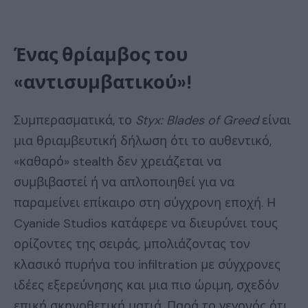
Ένας θρίαμβος του
«αντισυμβατικού»!
Συμπερασματικά, το
Styx
:
Blades
of
Greed
είναι
μια θριαμβευτική δήλωση ότι το αυθεντικό,
«καθαρό» stealth δεν χρειάζεται να
συμβιβαστεί ή να απλοποιηθεί για να
παραμείνει επίκαιρο στη σύγχρονη εποχή. Η
Cyanide Studios κατάφερε να διευρύνει τους
ορίζοντες της σειράς, μπολιάζοντας τον
κλασικό πυρήνα του infiltration με σύγχρονες
ιδέες εξερεύνησης και μια πιο ώριμη, σχεδόν
επική σκηνοθετική ματιά. Παρά το γεγονός ότι