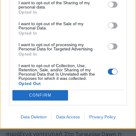
I want to opt-out of the Sharing of my
ένα οπτικό κομψοτέχνημα που αποπνέει
personal data.
Opted In
φροντίδα και καλλιτεχνικό όραμα, παρά τους
I want to opt-out of the Sale of my
περιορισμούς ενός μεσαίου budget. Η χρήση
Personal Data.
της Unreal Engine αποδίδει με συγκλονιστικό
Opted In
τρόπο τον δυναμικό φωτισμό, ο οποίος
I want to opt-out of processing my
Personal Data for Targeted Advertising.
αποτελεί δομικό στοιχείο του gameplay, καθώς
Opted In
η διαχείριση του φωτός και της σκιάς είναι το
I want to opt-out of Collection, Use,
μοναδικό σύνορο μεταξύ επιτυχίας και
Retention, Sale, and/or Sharing of my
Personal Data that Is Unrelated with the
Purposes for which it was collected.
θανάτου. Οι λεπτομέρειες στην αρχιτεκτονική
Opted Out
του «The Wall» μιας πόλης χτισμένης στις
CONFIRM
αψίδες μιας γιγάντιας γέφυρας είναι
καθηλωτικές, με τις ετοιμόρροπες γέφυρες και
τα δαιδαλώδη σοκάκια να δημιουργούν μια
Data Deletion
Data Access
Privacy Policy
ατμόσφαιρα που μοιάζει αποπνικτική αλλά και
παράξενα γοητευτική. Στο Turquoise Dawn, η