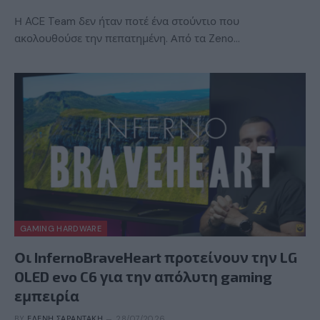
Η ACE Team δεν ήταν ποτέ ένα στούντιο που
ακολουθούσε την πεπατημένη. Από τα Zeno…
GAMING HARDWARE
Οι InfernoBraveHeart προτείνουν την LG
OLED evo C6 για την απόλυτη gaming
εμπειρία
BY
ΕΛΈΝΗ ΣΑΡΑΝΤΆΚΗ
28/07/2026