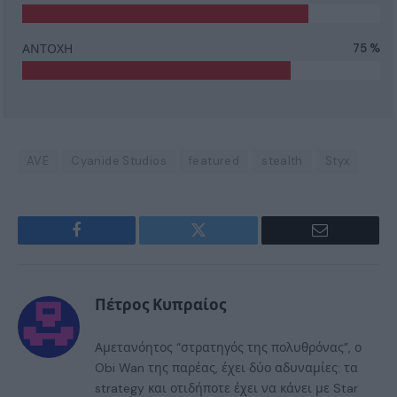
ΑΝΤΟΧΗ
75 %
AVE
Cyanide Studios
featured
stealth
Styx
Facebook
Twitter
Email
Πέτρος Κυπραίος
Αμετανόητος “στρατηγός της πολυθρόνας”, ο
Obi Wan της παρέας, έχει δύο αδυναμίες: τα
strategy και οτιδήποτε έχει να κάνει με Star