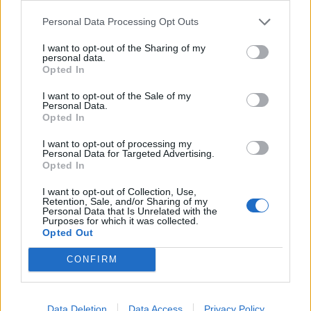
Personal Data Processing Opt Outs
I want to opt-out of the Sharing of my
personal data.
Opted In
I want to opt-out of the Sale of my
Personal Data.
Opted In
I want to opt-out of processing my
Personal Data for Targeted Advertising.
Opted In
I want to opt-out of Collection, Use,
15ο eCommerce & Digital Marketing World
Retention, Sale, and/or Sharing of my
Personal Data that Is Unrelated with the
2026: «The Growth Playbook!» με 2+1
Purposes for which it was collected.
συνέδρια στις 4 Νοεμβρίου!
Opted Out
CONFIRM
Data Deletion
Data Access
Privacy Policy