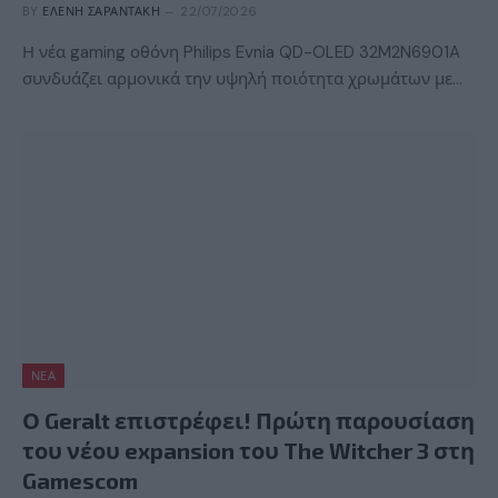
BY
ΕΛΈΝΗ ΣΑΡΑΝΤΆΚΗ
22/07/2026
Η νέα gaming οθόνη Philips Evnia QD-OLED 32M2N6901A
συνδυάζει αρμονικά την υψηλή ποιότητα χρωμάτων με…
ΝΈΑ
Ο Geralt επιστρέφει! Πρώτη παρουσίαση
του νέου expansion του The Witcher 3 στη
Gamescom