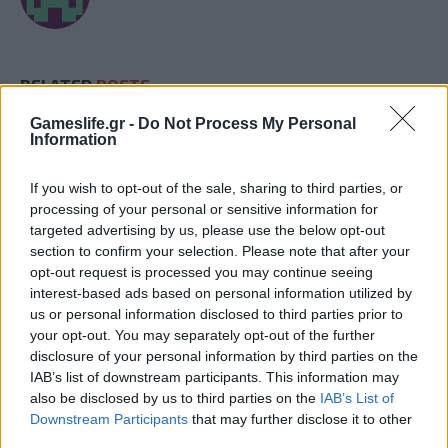
RELATED
POSTS
Gameslife.gr -
Do Not Process My Personal
Information
If you wish to opt-out of the sale, sharing to third parties, or
processing of your personal or sensitive information for
targeted advertising by us, please use the below opt-out
section to confirm your selection. Please note that after your
opt-out request is processed you may continue seeing
interest-based ads based on personal information utilized by
us or personal information disclosed to third parties prior to
your opt-out. You may separately opt-out of the further
disclosure of your personal information by third parties on the
IAB’s list of downstream participants. This information may
Ο Geralt επιστρέφει! Πρώτη παρουσίαση του
also be disclosed by us to third parties on the
IAB’s List of
νέου expansion του The Witcher 3 στη
Downstream Participants
that may further disclose it to other
Gamescom
third parties.