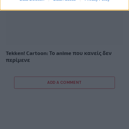
Tekken! Cartoon: Το anime που κανείς δεν
περίμενε
ADD A COMMENT