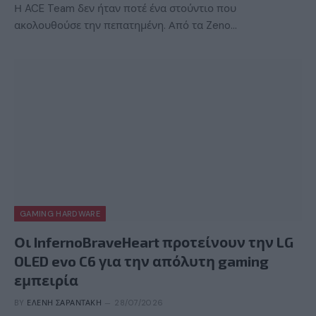
Η ACE Team δεν ήταν ποτέ ένα στούντιο που
ακολουθούσε την πεπατημένη. Από τα Zeno…
GAMING HARDWARE
Οι InfernoBraveHeart προτείνουν την LG
OLED evo C6 για την απόλυτη gaming
εμπειρία
BY
ΕΛΈΝΗ ΣΑΡΑΝΤΆΚΗ
28/07/2026