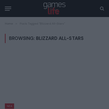
Home
»
Posts Tagged "Blizzard All-Stars"
BROWSING:
BLIZZARD ALL-STARS
ΝΈΑ