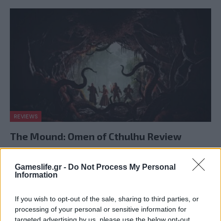
REVIEWS
The Mound: Omen of Cthulhu Review
BY
ΠΈΤΡΟΣ ΚΥΠΡΑΊΟΣ
03/08/2026
Gameslife.gr -
Do Not Process My Personal
Η ACE Team δεν ήταν ποτέ ένα στούντιο που
Information
ακολουθούσε την πεπατημένη. Από τα Zeno…
If you wish to opt-out of the sale, sharing to third parties, or
processing of your personal or sensitive information for
targeted advertising by us, please use the below opt-out