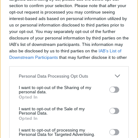
section to confirm your selection. Please note that after your
opt-out request is processed you may continue seeing
interest-based ads based on personal information utilized by
us or personal information disclosed to third parties prior to
your opt-out. You may separately opt-out of the further
disclosure of your personal information by third parties on the
IAB’s list of downstream participants. This information may
also be disclosed by us to third parties on the
IAB’s List of
Downstream Participants
that may further disclose it to other
GAMING HARDWARE
third parties.
Οι InfernoBraveHeart προτείνουν την LG
Personal Data Processing Opt Outs
OLED evo C6 για την απόλυτη gaming
εμπειρία
I want to opt-out of the Sharing of my
personal data.
BY
ΕΛΈΝΗ ΣΑΡΑΝΤΆΚΗ
28/07/2026
Opted In
Τι χρειάζεται για να απογειωθεί μια gaming εμπειρία;
I want to opt-out of the Sale of my
Personal Data.
Γρήγορη απόκριση, ομαλή κίνηση, εντυπωσιακά γραφικά
Opted In
και…
I want to opt-out of processing my
Personal Data for Targeted Advertising.