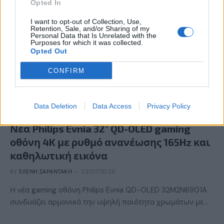
Opted In
I want to opt-out of Collection, Use,
Retention, Sale, and/or Sharing of my
Personal Data that Is Unrelated with the
Purposes for which it was collected.
Opted Out
CONFIRM
Data Deletion
Data Access
Privacy Policy
GAMING HARDWARE
Νέα Philips Evnia 32″ QD-OLED gaming
οθόνη 4K με ρυθμό ανανέωσης 165Hz και
καθηλωτική εικόνα
BY
ΕΛΈΝΗ ΣΑΡΑΝΤΆΚΗ
22/07/2026
Η νέα gaming οθόνη Philips Evnia QD-OLED 32M2N6901A
συνδυάζει αρμονικά την υψηλή ποιότητα χρωμάτων με…