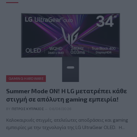
GAMING HARDWARE
Summer Mode ON! Η LG μετατρέπει κάθε
στιγμή σε απόλυτη gaming εμπειρία!
BY
ΠΈΤΡΟΣ ΚΥΠΡΑΊΟΣ
06/08/2026
Καλοκαιρινές στιγμές, ατελείωτες αποδράσεις και gaming
εμπειρίες με την τεχνολογία της LG UltraGear OLED. Η…