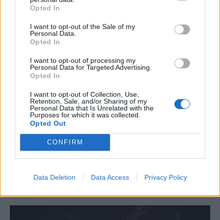
Opted In
I want to opt-out of the Sale of my
Personal Data.
Opted In
I want to opt-out of processing my
Personal Data for Targeted Advertising.
Opted In
I want to opt-out of Collection, Use,
Retention, Sale, and/or Sharing of my
GAMING HARDWARE
Personal Data that Is Unrelated with the
Purposes for which it was collected.
Summer Mode ON! Η LG μετατρέπει κάθε
Opted Out
στιγμή σε απόλυτη gaming εμπειρία!
CONFIRM
BY
ΠΈΤΡΟΣ ΚΥΠΡΑΊΟΣ
06/08/2026
Καλοκαιρινές στιγμές, ατελείωτες αποδράσεις και gaming
Data Deletion
Data Access
Privacy Policy
εμπειρίες με την τεχνολογία της LG UltraGear OLED. Η…