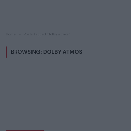
Home
»
Posts Tagged "dolby atmos"
BROWSING:
DOLBY ATMOS