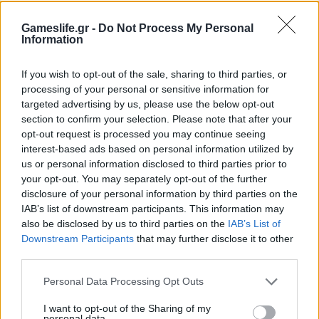
Έρχεται υποστήριξη Dolby Atmos στο
Gameslife.gr -
Do Not Process My Personal
Xbox One
Information
BY
ΔΗΜΉΤΡΗΣ ΘΩΜΑΔΆΚΗΣ
26/10/2016
If you wish to opt-out of the sale, sharing to third parties, or
Κορυφαίος ήχος στην αγαπημένη κονσόλα… coming soon!
processing of your personal or sensitive information for
targeted advertising by us, please use the below opt-out
section to confirm your selection. Please note that after your
opt-out request is processed you may continue seeing
interest-based ads based on personal information utilized by
us or personal information disclosed to third parties prior to
your opt-out. You may separately opt-out of the further
disclosure of your personal information by third parties on the
IAB’s list of downstream participants. This information may
also be disclosed by us to third parties on the
IAB’s List of
Downstream Participants
that may further disclose it to other
third parties.
LATEST
Personal Data Processing Opt Outs
I want to opt-out of the Sharing of my
personal data.