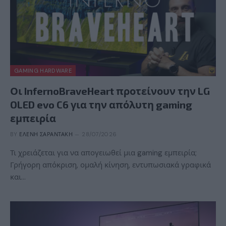
GAMING HARDWARE
Οι InfernoBraveHeart προτείνουν την LG
OLED evo C6 για την απόλυτη gaming
εμπειρία
BY
ΕΛΈΝΗ ΣΑΡΑΝΤΆΚΗ
28/07/2026
Τι χρειάζεται για να απογειωθεί μια gaming εμπειρία;
Γρήγορη απόκριση, ομαλή κίνηση, εντυπωσιακά γραφικά
και…