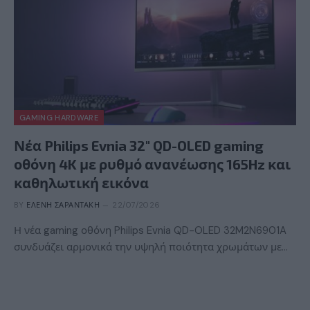
GAMING HARDWARE
Νέα Philips Evnia 32″ QD-OLED gaming
οθόνη 4K με ρυθμό ανανέωσης 165Hz και
καθηλωτική εικόνα
BY
ΕΛΈΝΗ ΣΑΡΑΝΤΆΚΗ
22/07/2026
Η νέα gaming οθόνη Philips Evnia QD-OLED 32M2N6901A
συνδυάζει αρμονικά την υψηλή ποιότητα χρωμάτων με…