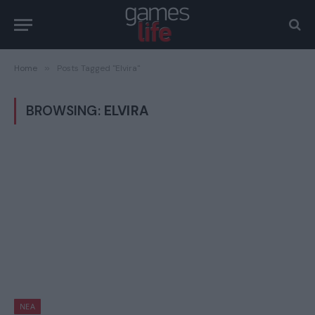
Home
»
Posts Tagged "Elvira"
BROWSING:
ELVIRA
ΝΈΑ