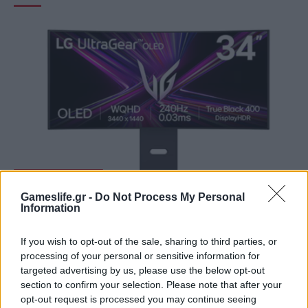
GAMING HARDWARE
Gameslife.gr -
Do Not Process My Personal
Summer Mode ON! Η LG μετατρέπει κάθε
Information
στιγμή σε απόλυτη gaming εμπειρία!
If you wish to opt-out of the sale, sharing to third parties, or
BY
ΠΈΤΡΟΣ ΚΥΠΡΑΊΟΣ
06/08/2026
processing of your personal or sensitive information for
Καλοκαιρινές στιγμές, ατελείωτες αποδράσεις και gaming
targeted advertising by us, please use the below opt-out
section to confirm your selection. Please note that after your
εμπειρίες με την τεχνολογία της LG UltraGear OLED. Η…
opt-out request is processed you may continue seeing