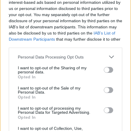
interest-based ads based on personal information utilized by
us or personal information disclosed to third parties prior to
your opt-out. You may separately opt-out of the further
disclosure of your personal information by third parties on the
IAB’s list of downstream participants. This information may
also be disclosed by us to third parties on the
IAB’s List of
Downstream Participants
that may further disclose it to other
third parties.
Personal Data Processing Opt Outs
I want to opt-out of the Sharing of my
REVIEWS
personal data.
Opted In
The Mound: Omen of Cthulhu Review
I want to opt-out of the Sale of my
BY
ΠΈΤΡΟΣ ΚΥΠΡΑΊΟΣ
03/08/2026
Personal Data.
Opted In
Η ACE Team δεν ήταν ποτέ ένα στούντιο που
ακολουθούσε την πεπατημένη. Από τα Zeno…
I want to opt-out of processing my
Personal Data for Targeted Advertising.
Opted In
I want to opt-out of Collection, Use,