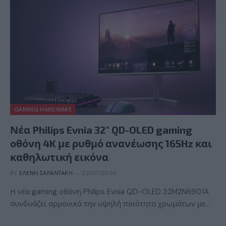
GAMING HARDWARE
Νέα Philips Evnia 32″ QD-OLED gaming
οθόνη 4K με ρυθμό ανανέωσης 165Hz και
καθηλωτική εικόνα
BY
ΕΛΈΝΗ ΣΑΡΑΝΤΆΚΗ
22/07/2026
Η νέα gaming οθόνη Philips Evnia QD-OLED 32M2N6901A
συνδυάζει αρμονικά την υψηλή ποιότητα χρωμάτων με…