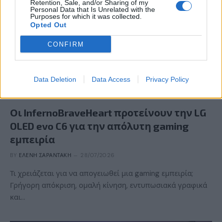
Retention, Sale, and/or Sharing of my
Personal Data that Is Unrelated with the
Purposes for which it was collected.
Opted Out
CONFIRM
Data Deletion
Data Access
Privacy Policy
GAMING HARDWARE
Οι InfernoBraveHeart προτείνουν την LG
OLED evo C6 για την απόλυτη gaming
εμπειρία
BY
ΕΛΈΝΗ ΣΑΡΑΝΤΆΚΗ
28/07/2026
Τι χρειάζεται για να απογειωθεί μια gaming εμπειρία;
Γρήγορη απόκριση, ομαλή κίνηση, εντυπωσιακά γραφικά
και…