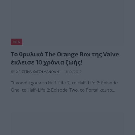
ΝΈΑ
Το θρυλικό The Orange Box της Valve
έκλεισε 10 χρόνια ζωής!
BY
ΧΡΙΣΤΊΝΑ ΧΑΤΖΗΜΑΝΏΛΗ
11/10/2017
Τι κοινό έχουν το Half-Life 2, το Half-Life 2: Episode
One, το Half-Life 2: Episode Two, το Portal και το…