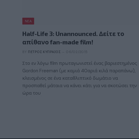
ΝΈΑ
Half-Life 3: Unannounced. Δείτε το
απίθανο fan-made film!
BY
ΠΈΤΡΟΣ ΚΥΠΡΑΊΟΣ
06/02/2015
Στο εν λόγω film πρωταγωνιστεί ένας βαριεστημένος
Gordon Freeman (με καμιά 40αριά κιλά παραπάνω),
κλεισμένος σε ένα καταθλιπτικό δωμάτιο να
προσπαθεί μάταια να κάνει κάτι για να σκοτώσει την
ώρα του