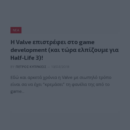
ΝΈΑ
Η Valve επιστρέφει στο game
development (και τώρα ελπίζουμε για
Half-Life 3)!
BY
ΠΈΤΡΟΣ ΚΥΠΡΑΊΟΣ
13/03/2018
Εδώ και αρκετά χρόνια η Valve με σιωπηλό τρόπο
είναι σα να έχει “κρεμάσει” τη φανέλα της από το
game…