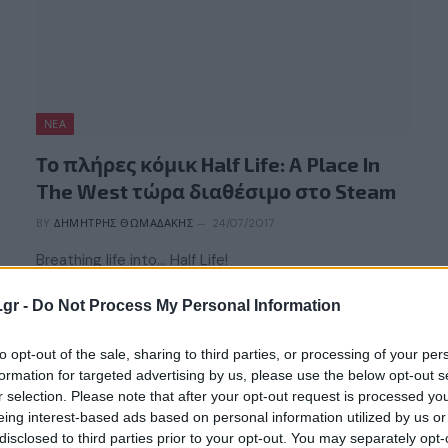
ΝΈΑ
Το πλήρες κόμικ Half Life: A Place In
The West τώρα διαθέσιμο στο Steam
BY
ΔΗΜΉΤΡΗΣ ΘΩΜΑΔΆΚΗΣ
24/07/2017
Breathing life into… Half Life!
.gr -
Do Not Process My Personal Information
to opt-out of the sale, sharing to third parties, or processing of your per
formation for targeted advertising by us, please use the below opt-out s
r selection. Please note that after your opt-out request is processed y
eing interest-based ads based on personal information utilized by us or
disclosed to third parties prior to your opt-out. You may separately opt-