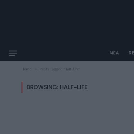
ΝΈΑ
R
Home
»
Posts Tagged "Half-Life"
BROWSING:
HALF-LIFE