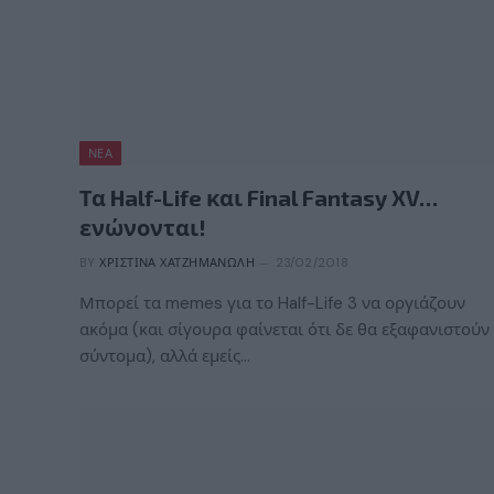
ΝΈΑ
Τα Half-Life και Final Fantasy XV…
ενώνονται!
BY
ΧΡΙΣΤΊΝΑ ΧΑΤΖΗΜΑΝΏΛΗ
23/02/2018
Μπορεί τα memes για το Half-Life 3 να οργιάζουν
ακόμα (και σίγουρα φαίνεται ότι δε θα εξαφανιστούν
σύντομα), αλλά εμείς…