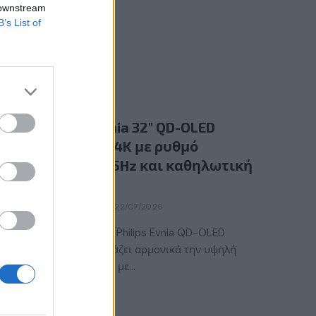
 downstream
B’s List of
GAMING HARDWARE
Νέα Philips Evnia 32″ QD-OLED
gaming οθόνη 4K με ρυθμό
ανανέωσης 165Hz και καθηλωτική
εικόνα
BY
ΕΛΈΝΗ ΣΑΡΑΝΤΆΚΗ
22/07/2026
Η νέα gaming οθόνη Philips Evnia QD-OLED
32M2N6901A συνδυάζει αρμονικά την υψηλή
ποιότητα χρωμάτων με…