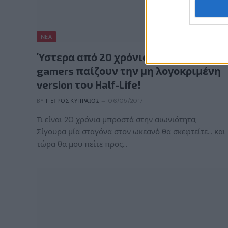
ΝΈΑ
Ύστερα από 20 χρόνια (!) οι Γερμανοί
gamers παίζουν την μη λογοκριμένη
version του Half-Life!
BY
ΠΈΤΡΟΣ ΚΥΠΡΑΊΟΣ
06/05/2017
Τι είναι 20 χρόνια μπροστά στην αιωνιότητα;
Σίγουρα μία σταγόνα στον ωκεανό θα σκεφτείτε… και
τώρα θα μου πείτε προς…