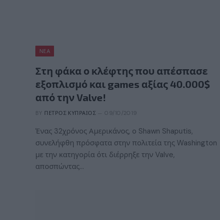
ΝΈΑ
Στη φάκα ο κλέφτης που απέσπασε
εξοπλισμό και games αξίας 40.000$
από την Valve!
BY
ΠΈΤΡΟΣ ΚΥΠΡΑΊΟΣ
09/10/2019
Ένας 32χρόνος Αμερικάνος, o Shawn Shaputis,
συνελήφθη πρόσφατα στην πολιτεία της Washington
με την κατηγορία ότι διέρρηξε την Valve,
αποσπώντας…