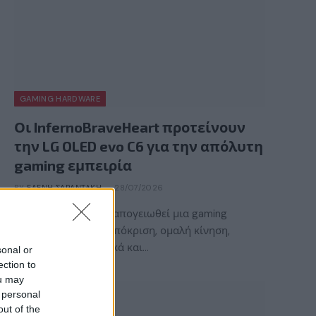
GAMING HARDWARE
Οι InfernoBraveHeart προτείνουν
την LG OLED evo C6 για την απόλυτη
gaming εμπειρία
BY
ΕΛΈΝΗ ΣΑΡΑΝΤΆΚΗ
28/07/2026
Τι χρειάζεται για να απογειωθεί μια gaming
εμπειρία; Γρήγορη απόκριση, ομαλή κίνηση,
εντυπωσιακά γραφικά και…
sonal or
ection to
ou may
 personal
out of the