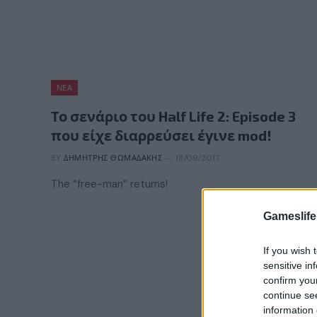
ΝΈΑ
Το σενάριο του Half Life 2: Episode 3
που είχε διαρρεύσει έγινε mod!
BY
ΔΗΜΉΤΡΗΣ ΘΩΜΑΔΆΚΗΣ
18/09/2017
The “free-man” returns!
Gameslife
If you wish 
sensitive in
confirm you
continue se
information 