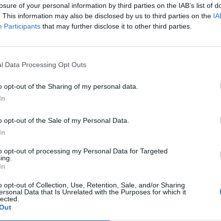
losure of your personal information by third parties on the IAB’s list of
. This information may also be disclosed by us to third parties on the
IA
Participants
that may further disclose it to other third parties.
ΝΈΑ
Half-Life 2: VR και το game-θρύλος
περνάει στην εποχή της εικονικής
l Data Processing Opt Outs
πραγματικότητας!
o opt-out of the Sharing of my personal data.
BY
ΠΈΤΡΟΣ ΚΥΠΡΑΊΟΣ
12/05/2017
In
Η Valve εδώ και πολύ καιρό έχει πάψει να ασχολείται
o opt-out of the Sale of my Personal Data.
με τη σειρά Half-Life (τρίτο μέρος αφήστε το
In
καλύτερα… δεν προβλέπεται…
to opt-out of processing my Personal Data for Targeted
ing.
In
o opt-out of Collection, Use, Retention, Sale, and/or Sharing
ersonal Data that Is Unrelated with the Purposes for which it
lected.
Out