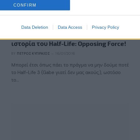
CONFIRM
ΝΈΑ
Data Deletion
Data Access
Privacy Policy
Το fan-made Prospekt συνεχίζει την
ιστορία του Half-Life: Opposing Force!
BY
ΠΈΤΡΟΣ ΚΥΠΡΑΊΟΣ
16/01/2016
Μπορεί έτσι όπως πάει το πράγμα να μην δούμε ποτέ
το Half-Life 3 (Gabe γιατί δεν μας ακούς;), ωστόσο
το…