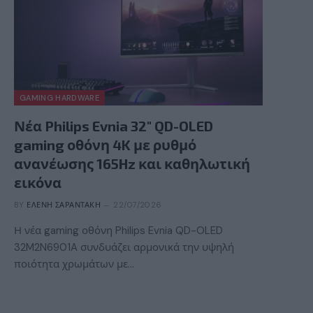
GAMING HARDWARE
Νέα Philips Evnia 32″ QD-OLED
gaming οθόνη 4K με ρυθμό
ανανέωσης 165Hz και καθηλωτική
εικόνα
BY
ΕΛΈΝΗ ΣΑΡΑΝΤΆΚΗ
22/07/2026
Η νέα gaming οθόνη Philips Evnia QD-OLED
32M2N6901A συνδυάζει αρμονικά την υψηλή
ποιότητα χρωμάτων με…