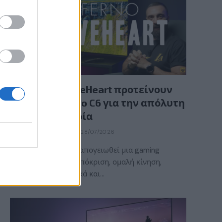
GAMING HARDWARE
Οι InfernoBraveHeart προτείνουν
την LG OLED evo C6 για την απόλυτη
gaming εμπειρία
BY
ΕΛΈΝΗ ΣΑΡΑΝΤΆΚΗ
28/07/2026
Τι χρειάζεται για να απογειωθεί μια gaming
εμπειρία; Γρήγορη απόκριση, ομαλή κίνηση,
εντυπωσιακά γραφικά και…