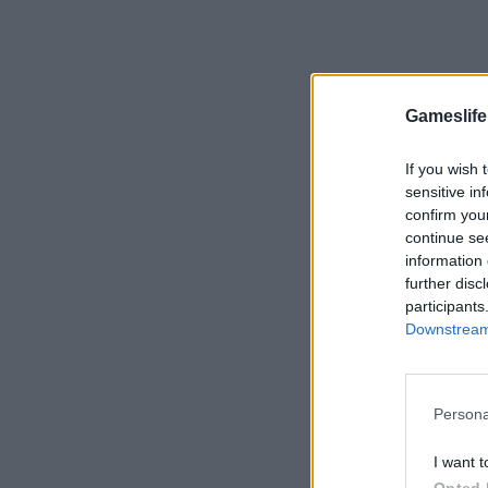
Gameslife
If you wish 
sensitive in
confirm you
continue se
information 
further disc
participants
Downstream 
Persona
I want t