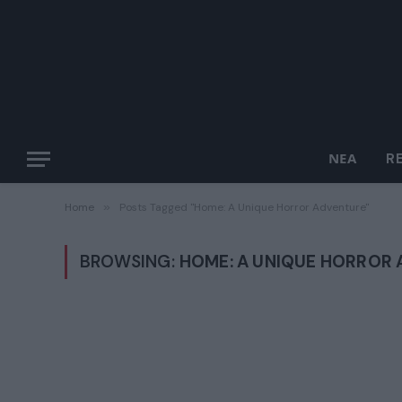
ΝΈΑ
R
Home
»
Posts Tagged "Home: A Unique Horror Adventure"
BROWSING:
HOME: A UNIQUE HORROR