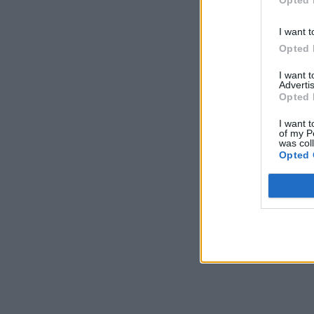
Opted 
I want t
Opted 
I want 
Advertis
Opted 
I want t
of my P
was col
Opted 