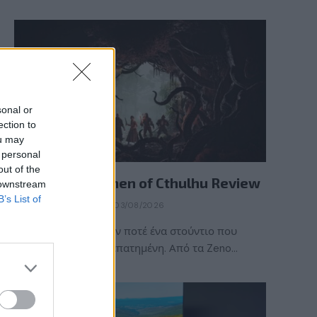
sonal or
ection to
ou may
 personal
REVIEWS
out of the
The Mound: Omen of Cthulhu Review
 downstream
B’s List of
BY
ΠΈΤΡΟΣ ΚΥΠΡΑΊΟΣ
03/08/2026
Η ACE Team δεν ήταν ποτέ ένα στούντιο που
ακολουθούσε την πεπατημένη. Από τα Zeno…