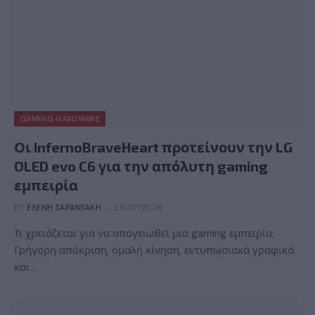
GAMING HARDWARE
Οι InfernoBraveHeart προτείνουν την LG
OLED evo C6 για την απόλυτη gaming
εμπειρία
BY
ΕΛΈΝΗ ΣΑΡΑΝΤΆΚΗ
28/07/2026
Τι χρειάζεται για να απογειωθεί μια gaming εμπειρία;
Γρήγορη απόκριση, ομαλή κίνηση, εντυπωσιακά γραφικά
και…