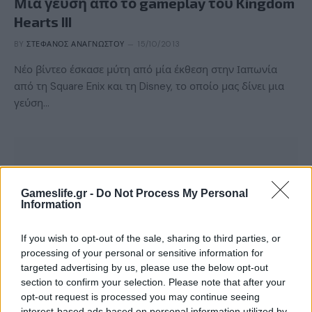
Μια γεύση από το gameplay του Kingdom
Hearts III
BY
ΣΤΈΦΑΝΟΣ ΑΝΑΓΝΏΣΤΟΥ
15/10/2013
Νέο βίντεο έσκασε μύτη από μία έκθεση στην Ιαπωνία
από τη Square Enix και τη Disney, το οποίο μας δίνει μια
γεύση…
Gameslife.gr -
Do Not Process My Personal
Information
If you wish to opt-out of the sale, sharing to third parties, or
processing of your personal or sensitive information for
targeted advertising by us, please use the below opt-out
section to confirm your selection. Please note that after your
ΝΈΑ
opt-out request is processed you may continue seeing
interest-based ads based on personal information utilized by