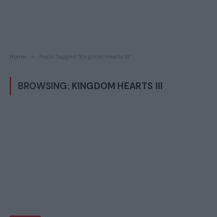
Home
»
Posts Tagged "Kingdom Hearts III"
BROWSING:
KINGDOM HEARTS III