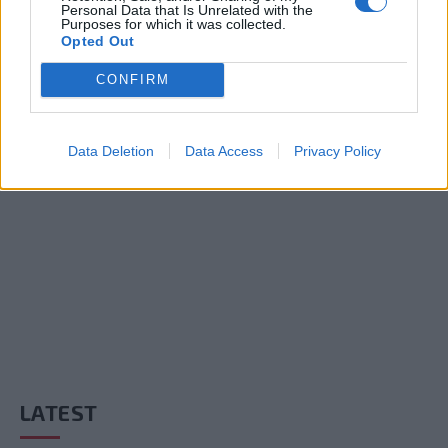
Βίντεο με gameplay των Final Fantasy. Το
Personal Data that Is Unrelated with the
Purposes for which it was collected.
Kingdom Hearts III στο Xbox One.
Opted Out
BY
ΣΤΈΦΑΝΟΣ ΑΝΑΓΝΏΣΤΟΥ
12/06/2013
CONFIRM
Η Square Enix δεν κρατήθηκε, έκανε και αυτή τις δικές της
ανακοινώσεις. Δεν μας χάλασε καθόλου όμως! Μάθαμε
Data Deletion
Data Access
Privacy Policy
λοιπόν, πως…
LATEST