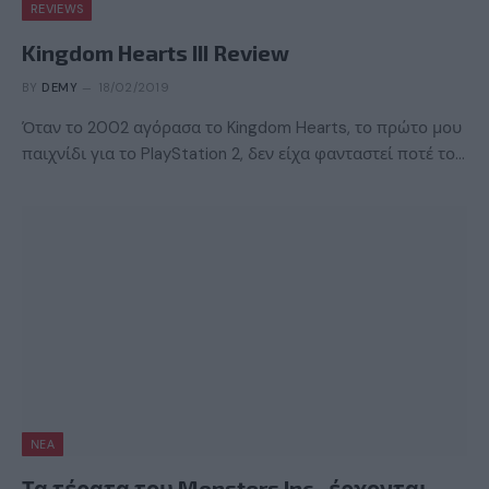
REVIEWS
Kingdom Hearts III Review
BY
DEMY
18/02/2019
Όταν το 2002 αγόρασα το Kingdom Hearts, το πρώτο μου
παιχνίδι για το PlayStation 2, δεν είχα φανταστεί ποτέ το…
ΝΈΑ
Τα τέρατα του Monsters Inc., έρχονται