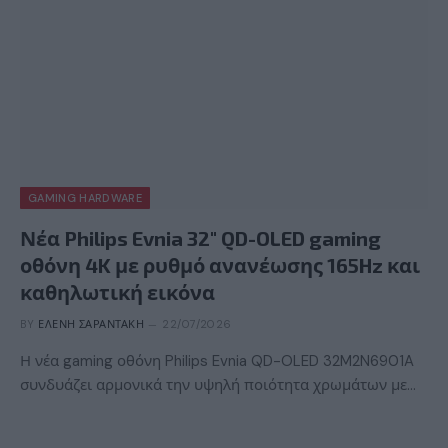
GAMING HARDWARE
Νέα Philips Evnia 32″ QD-OLED gaming
οθόνη 4K με ρυθμό ανανέωσης 165Hz και
καθηλωτική εικόνα
BY
ΕΛΈΝΗ ΣΑΡΑΝΤΆΚΗ
22/07/2026
Η νέα gaming οθόνη Philips Evnia QD-OLED 32M2N6901A
συνδυάζει αρμονικά την υψηλή ποιότητα χρωμάτων με…