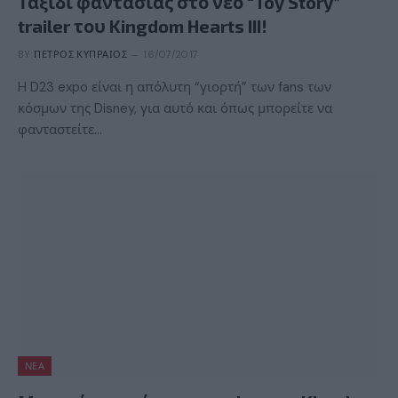
Ταξίδι φαντασίας στο νέο “Toy Story”
trailer του Kingdom Hearts III!
BY
ΠΈΤΡΟΣ ΚΥΠΡΑΊΟΣ
16/07/2017
H D23 expo είναι η απόλυτη “γιορτή” των fans των
κόσμων της Disney, για αυτό και όπως μπορείτε να
φανταστείτε…
ΝΈΑ