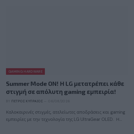
GAMING HARDWARE
Summer Mode ON! Η LG μετατρέπει κάθε
στιγμή σε απόλυτη gaming εμπειρία!
BY
ΠΈΤΡΟΣ ΚΥΠΡΑΊΟΣ
06/08/2026
Καλοκαιρινές στιγμές, ατελείωτες αποδράσεις και gaming
εμπειρίες με την τεχνολογία της LG UltraGear OLED. Η…