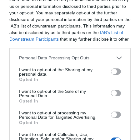
Το Star Wars στο Kingdom Hearts III; Θα
us or personal information disclosed to third parties prior to
μπορούσε!
your opt-out. You may separately opt-out of the further
disclosure of your personal information by third parties on the
BY
ΣΤΈΦΑΝΟΣ ΑΝΑΓΝΏΣΤΟΥ
09/07/2013
IAB’s list of downstream participants. This information may
Η Square Enix αναπτύσσει τη σειρά Kingdom Hearts σε
also be disclosed by us to third parties on the
IAB’s List of
συνεργασία με την Disney. Η Disney αγόρασε πρόσφατα
Downstream Participants
that may further disclose it to other
third parties.
την LucasFilm και…
Personal Data Processing Opt Outs
I want to opt-out of the Sharing of my
personal data.
Opted In
I want to opt-out of the Sale of my
Personal Data.
Opted In
I want to opt-out of processing my
Personal Data for Targeted Advertising.
Opted In
ΝΈΑ
I want to opt-out of Collection, Use,
Retention, Sale, and/or Sharing of my