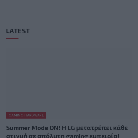
LATEST
GAMING HARDWARE
Summer Mode ON! Η LG μετατρέπει κάθε
στιγμή σε απόλυτη gaming εμπειρία!