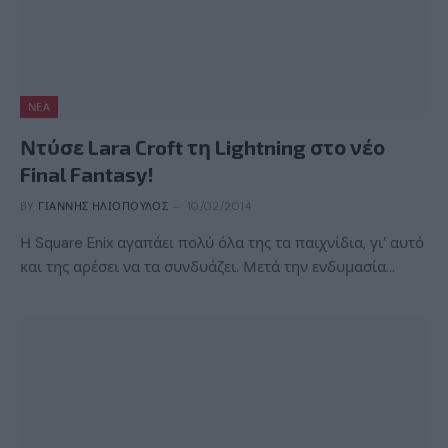
ΝΈΑ
Ντύσε Lara Croft τη Lightning στο νέο
Final Fantasy!
BY
ΓΙΆΝΝΗΣ ΗΛΙΌΠΟΥΛΟΣ
10/02/2014
Η Square Enix αγαπάει πολύ όλα της τα παιχνίδια, γι’ αυτό
και της αρέσει να τα συνδυάζει. Μετά την ενδυμασία…