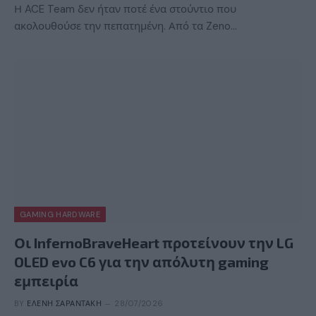
Η ACE Team δεν ήταν ποτέ ένα στούντιο που
ακολουθούσε την πεπατημένη. Από τα Zeno…
GAMING HARDWARE
Οι InfernoBraveHeart προτείνουν την LG
OLED evo C6 για την απόλυτη gaming
εμπειρία
BY
ΕΛΈΝΗ ΣΑΡΑΝΤΆΚΗ
28/07/2026