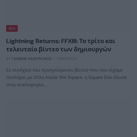
ΝΈΑ
Lightning Returns: FFXIII: Το τρίτο και
τελευταίο βίντεο των δημιουργών
BY
ΓΙΆΝΝΗΣ ΗΛΙΌΠΟΥΛΟΣ
09/01/2014
Σε συνέχεια του προηγούμενου βίντεο που σου είχαμε
ποστάρει με τίτλο Inside the Square, η Square Enix έδωσε
στην κυκλοφορία…