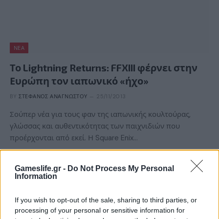
ΝΈΑ
Το Lightning Returns: FFXIII φέρνει στην
Ευρώπη τον ιαπωνικό «ήχο»
BY
ΣΤΈΦΑΝΟΣ ΑΝΑΓΝΏΣΤΟΥ
25/11/2013
Σούπερ νέα για τους φαν της ιαπωνικής κουλτούρας,
γλώσσας και αυθεντικότητας των παιχνιδιών που
προέρχονται από εκεί. Η Square Enix…
Gameslife.gr -
Do Not Process My Personal
Information
If you wish to opt-out of the sale, sharing to third parties, or
processing of your personal or sensitive information for