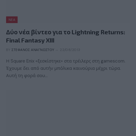
ΝΈΑ
Δύο νέα βίντεο για το Lightning Returns:
Final Fantasy XIII
BY
ΣΤΈΦΑΝΟΣ ΑΝΑΓΝΏΣΤΟΥ
22/08/2013
Η Square Enix «ξεσκίστηκε» στα τρέιλερς στη gamescom.
Έχουμε δει από αυτήν μπόλικα καινούρια μέχρι τώρα.
Αυτή τη φορά σου…