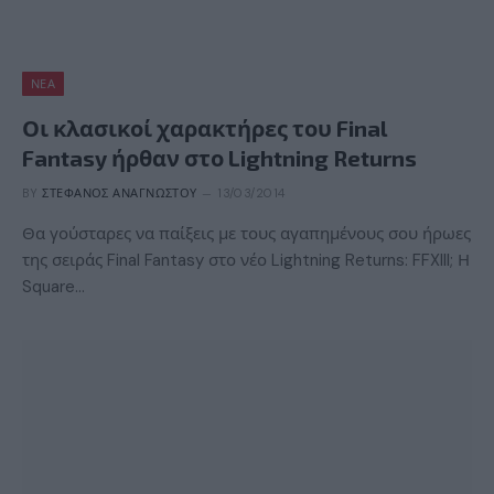
ΝΈΑ
Οι κλασικοί χαρακτήρες του Final
Fantasy ήρθαν στο Lightning Returns
BY
ΣΤΈΦΑΝΟΣ ΑΝΑΓΝΏΣΤΟΥ
13/03/2014
Θα γούσταρες να παίξεις με τους αγαπημένους σου ήρωες
της σειράς Final Fantasy στο νέο Lightning Returns: FFXIII; Η
Square…