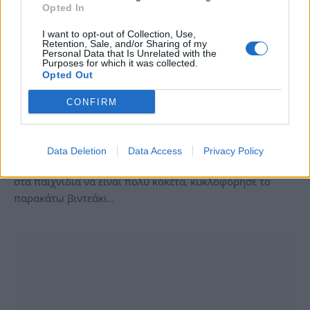
Opted In
I want to opt-out of Collection, Use,
Retention, Sale, and/or Sharing of my
Personal Data that Is Unrelated with the
Purposes for which it was collected.
ΝΈΑ
Opted Out
Τα μαγαζιά του FFXIII και οι αλλαγές στην
CONFIRM
εμφάνιση της Lightning
BY
ΓΙΆΝΝΗΣ ΗΛΙΌΠΟΥΛΟΣ
11/11/2013
Data Deletion
Data Access
Privacy Policy
Επειδή η Square Enix γνωρίζει πως θες η χαρακτήρας σου
στα παιχνίδια να είναι πολύ κοκέτα, κυκλοφόρησε το
παρακάτω βιντεάκι…