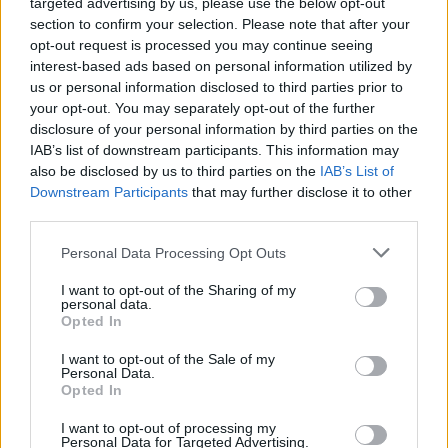
targeted advertising by us, please use the below opt-out
section to confirm your selection. Please note that after your
opt-out request is processed you may continue seeing
interest-based ads based on personal information utilized by
us or personal information disclosed to third parties prior to
ΝΈΑ
your opt-out. You may separately opt-out of the further
disclosure of your personal information by third parties on the
Το Lightning Returns: FFXIII κυκλοφόρησε
IAB’s list of downstream participants. This information may
στην Ιαπωνία. Δες το νέο τρέιλερ
also be disclosed by us to third parties on the
IAB’s List of
Downstream Participants
that may further disclose it to other
BY
ΣΤΈΦΑΝΟΣ ΑΝΑΓΝΏΣΤΟΥ
22/11/2013
third parties.
Το Lightning Returns: Final Fantasy XIII κυκλοφόρησε
Personal Data Processing Opt Outs
επίσημα στην Ανατολή (Ιαπωνία), αλλά στην Ευρώπη και
την Αμερική θα έρθει μέσα…
I want to opt-out of the Sharing of my
personal data.
Opted In
I want to opt-out of the Sale of my
Personal Data.
Opted In
I want to opt-out of processing my
Personal Data for Targeted Advertising.