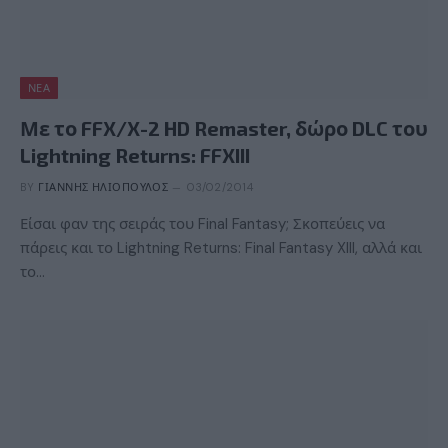
ΝΈΑ
Με το FFX/X-2 HD Remaster, δώρο DLC του
Lightning Returns: FFXIII
BY
ΓΙΆΝΝΗΣ ΗΛΙΌΠΟΥΛΟΣ
03/02/2014
Είσαι φαν της σειράς του Final Fantasy; Σκοπεύεις να
πάρεις και το Lightning Returns: Final Fantasy XIII, αλλά και
το…