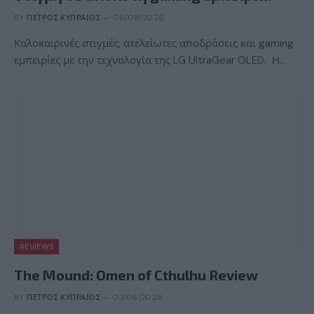
BY
ΠΈΤΡΟΣ ΚΥΠΡΑΊΟΣ
06/08/2026
Καλοκαιρινές στιγμές, ατελείωτες αποδράσεις και gaming
εμπειρίες με την τεχνολογία της LG UltraGear OLED. Η…
REVIEWS
The Mound: Omen of Cthulhu Review
BY
ΠΈΤΡΟΣ ΚΥΠΡΑΊΟΣ
03/08/2026