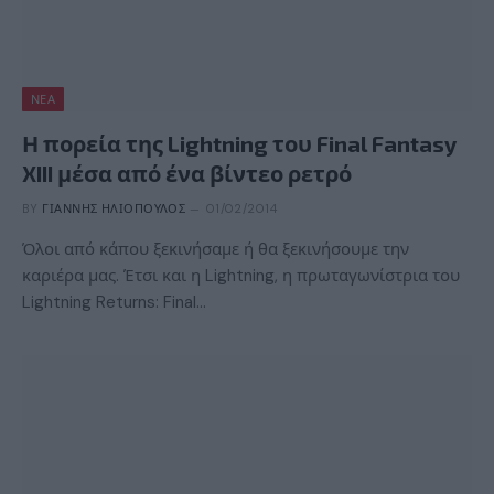
ΝΈΑ
Η πορεία της Lightning του Final Fantasy
XIII μέσα από ένα βίντεο ρετρό
BY
ΓΙΆΝΝΗΣ ΗΛΙΌΠΟΥΛΟΣ
01/02/2014
Όλοι από κάπου ξεκινήσαμε ή θα ξεκινήσουμε την
καριέρα μας. Έτσι και η Lightning, η πρωταγωνίστρια του
Lightning Returns: Final…