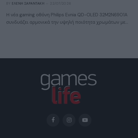
BY
ΕΛΈΝΗ ΣΑΡΑΝΤΆΚΗ
22/07/2026
Η νέα gaming οθόνη Philips Evnia QD-OLED 32M2N6901A
συνδυάζει αρμονικά την υψηλή ποιότητα χρωμάτων με…
Facebook
Instagram
YouTube