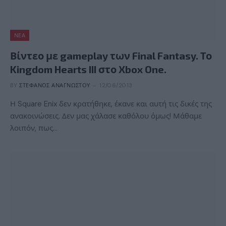
ΝΈΑ
Βίντεο με gameplay των Final Fantasy. Το
Kingdom Hearts III στο Xbox One.
BY
ΣΤΈΦΑΝΟΣ ΑΝΑΓΝΏΣΤΟΥ
12/06/2013
Η Square Enix δεν κρατήθηκε, έκανε και αυτή τις δικές της
ανακοινώσεις. Δεν μας χάλασε καθόλου όμως! Μάθαμε
λοιπόν, πως…