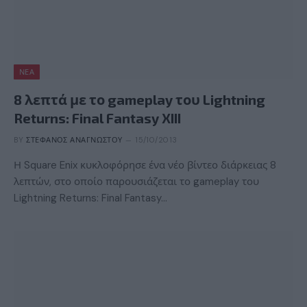
ΝΈΑ
8 λεπτά με το gameplay του Lightning
Returns: Final Fantasy XIII
BY
ΣΤΈΦΑΝΟΣ ΑΝΑΓΝΏΣΤΟΥ
15/10/2013
Η Square Enix κυκλοφόρησε ένα νέο βίντεο διάρκειας 8
λεπτών, στο οποίο παρουσιάζεται το gameplay του
Lightning Returns: Final Fantasy…