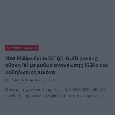
GAMING HARDWARE
Νέα Philips Evnia 32″ QD-OLED gaming
οθόνη 4K με ρυθμό ανανέωσης 165Hz και
καθηλωτική εικόνα
BY
ΕΛΈΝΗ ΣΑΡΑΝΤΆΚΗ
22/07/2026
Η νέα gaming οθόνη Philips Evnia QD-OLED 32M2N6901A
συνδυάζει αρμονικά την υψηλή ποιότητα χρωμάτων με…