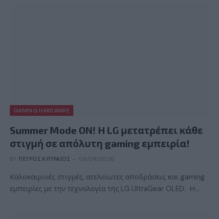
GAMING HARDWARE
Summer Mode ON! Η LG μετατρέπει κάθε
στιγμή σε απόλυτη gaming εμπειρία!
BY
ΠΈΤΡΟΣ ΚΥΠΡΑΊΟΣ
06/08/2026
Καλοκαιρινές στιγμές, ατελείωτες αποδράσεις και gaming
εμπειρίες με την τεχνολογία της LG UltraGear OLED. Η…