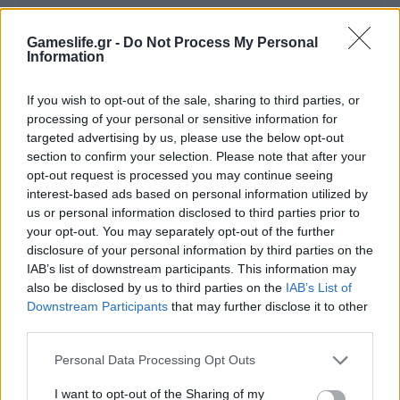
MOBILE
Gameslife.gr -
Do Not Process My Personal
Information
Magic 2014 – Duels of the Planeswalkers
BY
ΣΤΈΦΑΝΟΣ ΑΝΑΓΝΏΣΤΟΥ
05/08/2013
If you wish to opt-out of the sale, sharing to third parties, or
processing of your personal or sensitive information for
Η απόλυτη μεταφορά του πασίγνωστου παιχνιδιού με τις
targeted advertising by us, please use the below opt-out
κάρτες από τον πραγματικό στον ψηφιακό κόσμο.
section to confirm your selection. Please note that after your
opt-out request is processed you may continue seeing
interest-based ads based on personal information utilized by
us or personal information disclosed to third parties prior to
your opt-out. You may separately opt-out of the further
disclosure of your personal information by third parties on the
IAB’s list of downstream participants. This information may
also be disclosed by us to third parties on the
IAB’s List of
Downstream Participants
that may further disclose it to other
third parties.
Personal Data Processing Opt Outs
ΝΈΑ
I want to opt-out of the Sharing of my