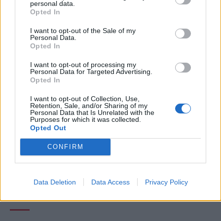
personal data.
Θα δούμε το Magic: The Gathering και σε
Opted In
Android!
I want to opt-out of the Sale of my
Personal Data.
BY
ΠΈΤΡΟΣ ΚΗΠΟΥΡΌΠΟΥΛΟΣ
26/03/2013
Opted In
Σαν καλός geek σίγουρα θα έχεις ακούσει για το παιχνίδι
I want to opt-out of processing my
με τις κάρτες Magic: The Gathering, της Wizards of the…
Personal Data for Targeted Advertising.
Opted In
I want to opt-out of Collection, Use,
Retention, Sale, and/or Sharing of my
Personal Data that Is Unrelated with the
Purposes for which it was collected.
Opted Out
CONFIRM
Data Deletion
Data Access
Privacy Policy
LATEST