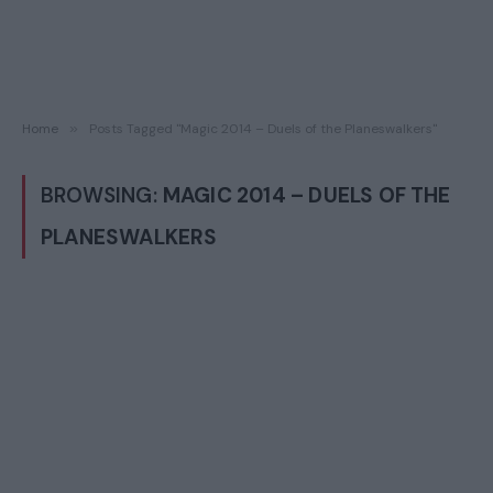
Home
»
Posts Tagged "Magic 2014 – Duels of the Planeswalkers"
BROWSING:
MAGIC 2014 – DUELS OF THE
PLANESWALKERS