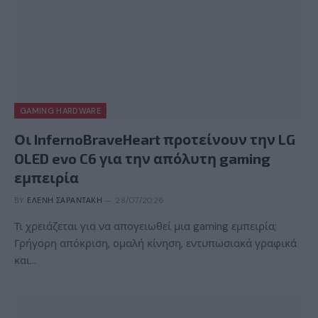
GAMING HARDWARE
Οι InfernoBraveHeart προτείνουν την LG
OLED evo C6 για την απόλυτη gaming
εμπειρία
BY
ΕΛΈΝΗ ΣΑΡΑΝΤΆΚΗ
28/07/2026
Τι χρειάζεται για να απογειωθεί μια gaming εμπειρία;
Γρήγορη απόκριση, ομαλή κίνηση, εντυπωσιακά γραφικά
και…