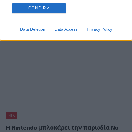
downloads για το Super Mario Run!
CONFIRM
BY
ΠΈΤΡΟΣ ΚΥΠΡΑΊΟΣ
12/09/2016
H ανακοίνωση του Super Mario Run στο πρόσφατο Apple
Data Deletion
Data Access
Privacy Policy
event σίγουρα ήταν μία από τις πιο ευχάριστες εκπλήξεις
και αποτελεί…
ΝΈΑ
Η Nintendo μπλοκάρει την παρωδία No