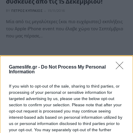
συσκευές από τις 15 Δεκεμβρίου!
BY
ΠΈΤΡΟΣ ΚΥΠΡΑΊΟΣ
15/11/2016
Μία από τις μεγαλύτερες (και πιο ευχάριστες) εκπλήξεις
του Apple iPhone event που έλαβε χώρα τον Σεπτέμβριο
που μας πέρασε,…
Gameslife.gr -
Do Not Process My Personal
Information
If you wish to opt-out of the sale, sharing to third parties, or
processing of your personal or sensitive information for
targeted advertising by us, please use the below opt-out
section to confirm your selection. Please note that after your
opt-out request is processed you may continue seeing
ΝΈΑ
interest-based ads based on personal information utilized by
us or personal information disclosed to third parties prior to
O Mario Pikachu είναι το πιο «περίεργο»
your opt-out. You may separately opt-out of the further