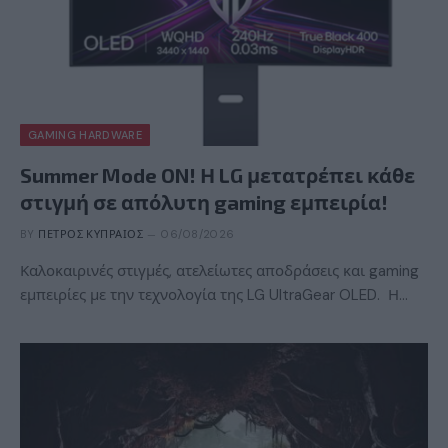
GAMING HARDWARE
Summer Mode ON! Η LG μετατρέπει κάθε
στιγμή σε απόλυτη gaming εμπειρία!
BY
ΠΈΤΡΟΣ ΚΥΠΡΑΊΟΣ
06/08/2026
Καλοκαιρινές στιγμές, ατελείωτες αποδράσεις και gaming
εμπειρίες με την τεχνολογία της LG UltraGear OLED. Η…