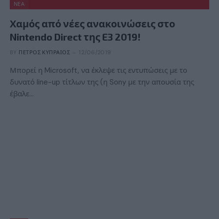
ΝΈΑ
Χαμός από νέες ανακοινώσεις στο
Nintendo Direct της E3 2019!
BY
ΠΈΤΡΟΣ ΚΥΠΡΑΊΟΣ
12/06/2019
Μπορεί η Microsoft, να έκλεψε τις εντυπώσεις με το
δυνατό line-up τίτλων της (η Sony με την απουσία της
έβαλε…