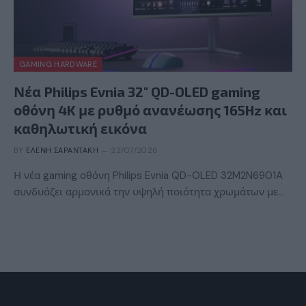
GAMING HARDWARE
Νέα Philips Evnia 32″ QD-OLED gaming
οθόνη 4K με ρυθμό ανανέωσης 165Hz και
καθηλωτική εικόνα
BY
ΕΛΈΝΗ ΣΑΡΑΝΤΆΚΗ
22/07/2026
Η νέα gaming οθόνη Philips Evnia QD-OLED 32M2N6901A
συνδυάζει αρμονικά την υψηλή ποιότητα χρωμάτων με…