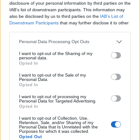
λούτρινο… ever!
disclosure of your personal information by third parties on the
IAB’s list of downstream participants. This information may
BY
ΧΡΙΣΤΊΝΑ ΧΑΤΖΗΜΑΝΏΛΗ
31/10/2016
also be disclosed by us to third parties on the
IAB’s List of
Downstream Participants
that may further disclose it to other
Το Pokemon franchise μας έχει προσφέρει πολλές
third parties.
χαρούμενες αναμνήσεις και το μόνο βέβαιο είναι ότι θα
συναντήσουμε πολλές φορές ακόμα…
Personal Data Processing Opt Outs
I want to opt-out of the Sharing of my
personal data.
Opted In
I want to opt-out of the Sale of my
Personal Data.
Opted In
I want to opt-out of processing my
Personal Data for Targeted Advertising.
Opted In
I want to opt-out of Collection, Use,
ΝΈΑ
Retention, Sale, and/or Sharing of my
Personal Data that Is Unrelated with the
Purposes for which it was collected.
Πρόβλεψη για ένα δισεκατομμύριο
Opted Out