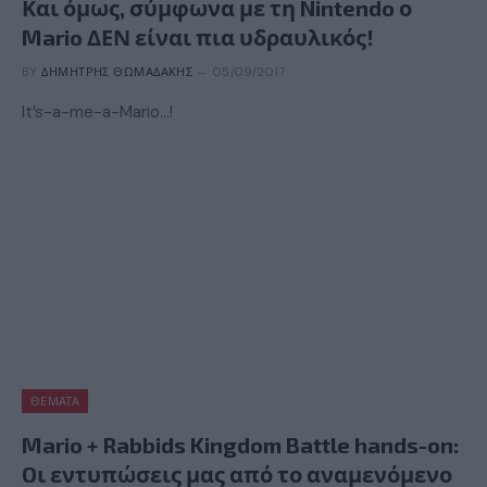
Και όμως, σύμφωνα με τη Nintendo ο
Mario ΔΕΝ είναι πια υδραυλικός!
BY
ΔΗΜΉΤΡΗΣ ΘΩΜΑΔΆΚΗΣ
05/09/2017
It’s-a-me-a-Mario…!
ΘΈΜΑΤΑ
Mario + Rabbids Kingdom Battle hands-on:
Oι εντυπώσεις μας από το αναμενόμενο