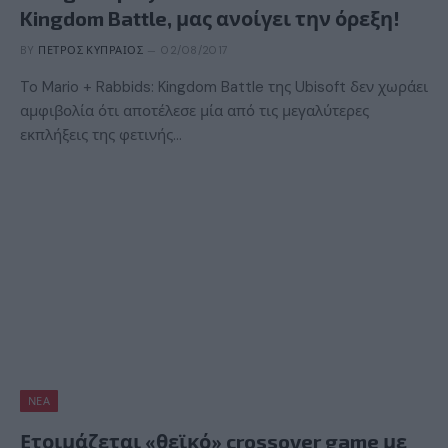
Kingdom Battle, μας ανοίγει την όρεξη!
BY
ΠΈΤΡΟΣ ΚΥΠΡΑΊΟΣ
02/08/2017
To Mario + Rabbids: Kingdom Battle της Ubisoft δεν χωράει
αμφιβολία ότι αποτέλεσε μία από τις μεγαλύτερες
εκπλήξεις της φετινής…
ΝΈΑ
Ετοιμάζεται «θεϊκό» crossover game με