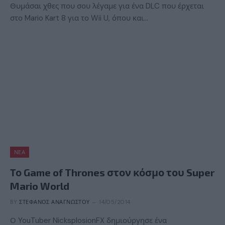
Θυμάσαι χθες που σου λέγαμε για ένα DLC που έρχεται
στο Mario Kart 8 για το Wii U, όπου και…
ΝΈΑ
Το Game of Thrones στον κόσμο του Super
Mario World
BY
ΣΤΈΦΑΝΟΣ ΑΝΑΓΝΏΣΤΟΥ
14/05/2014
Ο YouTuber NicksplosionFX δημιούργησε ένα