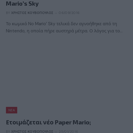
Mario’s Sky
BY
ΧΡΉΣΤΟΣ ΚΟΥΒΌΠΟΥΛΟΣ
06/09/2016
Το κωμικό No Mario’ Sky τελικά δεν αγνοήθηκε από τη
Nintendo, η οποία πήρε αυστηρά μέτρα. Ο λόγος για το…
ΝΈΑ
Ετοιμάζεται νέο Paper Mario;
BY
ΧΡΉΣΤΟΣ ΚΟΥΒΌΠΟΥΛΟΣ
25/01/2016