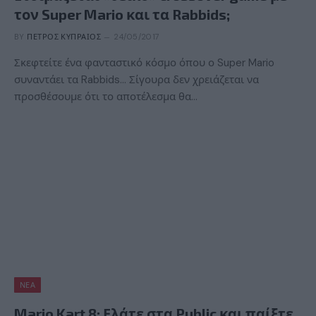
τον Super Mario και τα Rabbids;
BY
ΠΈΤΡΟΣ ΚΥΠΡΑΊΟΣ
24/05/2017
Σκεφτείτε ένα φανταστικό κόσμο όπου ο Super Mario
συναντάει τα Rabbids… Σίγουρα δεν χρειάζεται να
προσθέσουμε ότι το αποτέλεσμα θα…
ΝΈΑ
Mario Kart 8: Ελάτε στα Public και παίξτε