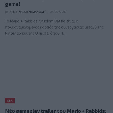
game!
BY
ΧΡΙΣΤΊΝΑ ΧΑΤΖΗΜΑΝΏΛΗ
04/08/2017
Το Mario + Rabbids Kingdom Battle είναι ο
πολυαναμενόμενος καρπός της συνεργασίας μεταξύ της
Nintendo και της Ubisoft, όπου 4…
ΝΈΑ
Νέο gameplay trailer του Mario + Rabbids: