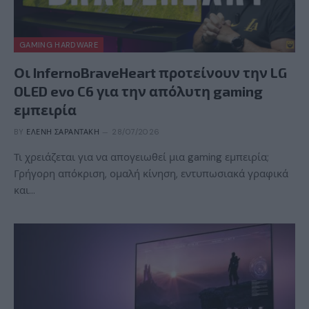
GAMING HARDWARE
Οι InfernoBraveHeart προτείνουν την LG
OLED evo C6 για την απόλυτη gaming
εμπειρία
BY
ΕΛΈΝΗ ΣΑΡΑΝΤΆΚΗ
28/07/2026
Τι χρειάζεται για να απογειωθεί μια gaming εμπειρία;
Γρήγορη απόκριση, ομαλή κίνηση, εντυπωσιακά γραφικά
και…