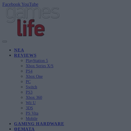
Facebook
YouTube
ΝΈΑ
REVIEWS
PlayStation 5
Xbox Series X/S
PS4
Xbox One
PC
Switch
PS3
Xbox 360
Wii U
3DS
PS Vita
Mobile
GAMING HARDWARE
ΘΈΜΑΤΑ