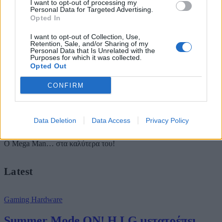
I want to opt-out of processing my
Personal Data for Targeted Advertising.
Opted In
BY
ΜΊΛΤΟΣ ΠΑΓΩΝΊΔΗΣ
18/10/2018
Ο Mega Man μπήκε στα πρώτα -άντα και μπορεί κανείς να
I want to opt-out of Collection, Use,
Retention, Sale, and/or Sharing of my
φανταστεί καλύτερο εορτασμό από ένα ολοκαίνουργιο επεισόδιο;
Personal Data that Is Unrelated with the
Οκτώ χρόνια…
Purposes for which it was collected.
Opted Out
Νέα
CONFIRM
Mega Man 11: ανακοινώθηκε επίσημα και
κυκλοφορεί το 2018
Data Deletion
Data Access
Privacy Policy
BY
ΔΗΜΉΤΡΗΣ ΘΩΜΑΔΆΚΗΣ
05/12/2017
Ο Mega Man… στα καλύτερα του!
Latest
Gaming Hardware
Summer Mode ON! Η LG μετατρέπει