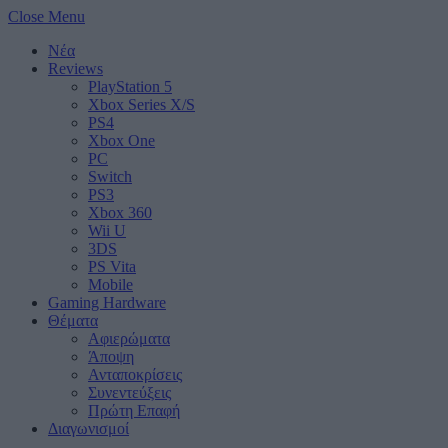
Close Menu
Νέα
Reviews
PlayStation 5
Xbox Series X/S
PS4
Xbox One
PC
Switch
PS3
Xbox 360
Wii U
3DS
PS Vita
Mobile
Gaming Hardware
Θέματα
Αφιερώματα
Άποψη
Ανταποκρίσεις
Συνεντεύξεις
Πρώτη Επαφή
Διαγωνισμοί