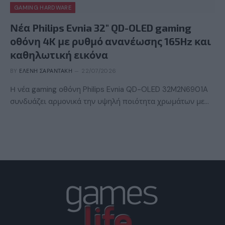
GAMING HARDWARE
Νέα Philips Evnia 32″ QD-OLED gaming
οθόνη 4K με ρυθμό ανανέωσης 165Hz και
καθηλωτική εικόνα
BY
ΕΛΈΝΗ ΣΑΡΑΝΤΆΚΗ
22/07/2026
Η νέα gaming οθόνη Philips Evnia QD-OLED 32M2N6901A
συνδυάζει αρμονικά την υψηλή ποιότητα χρωμάτων με…