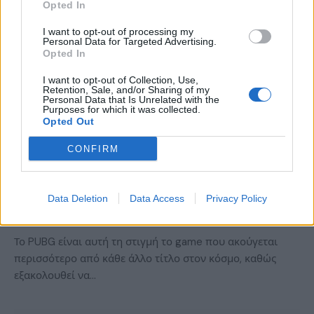
Opted In
I want to opt-out of processing my
Personal Data for Targeted Advertising.
Opted In
I want to opt-out of Collection, Use,
Retention, Sale, and/or Sharing of my
Personal Data that Is Unrelated with the
Purposes for which it was collected.
Opted Out
ΝΈΑ
CONFIRM
Η mobile version του PUBG κάνει
απόβαση στην Κίνα και το live-action
trailer του είναι όλα τα λεφτά!
Data Deletion
Data Access
Privacy Policy
BY
ΠΈΤΡΟΣ ΚΥΠΡΑΊΟΣ
14/02/2018
Το PUBG είναι αυτή τη στιγμή το game που ακούγεται
περισσότερο από κάθε άλλο τίτλο στον κόσμο, καθώς
εξακολουθεί να…