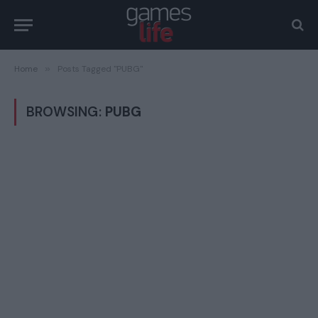
Home
»
Posts Tagged "PUBG"
BROWSING:
PUBG