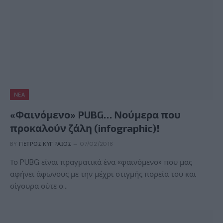
ΝΈΑ
«Φαινόμενο» PUBG… Νούμερα που
προκαλούν ζάλη (infographic)!
BY
ΠΈΤΡΟΣ ΚΥΠΡΑΊΟΣ
07/02/2018
Το PUBG είναι πραγματικά ένα «φαινόμενο» που μας
αφήνει άφωνους με την μέχρι στιγμής πορεία του και
σίγουρα ούτε ο…