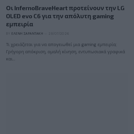
Οι InfernoBraveHeart προτείνουν την LG
OLED evo C6 για την απόλυτη gaming
εμπειρία
BY
ΕΛΈΝΗ ΣΑΡΑΝΤΆΚΗ
28/07/2026
Τι χρειάζεται για να απογειωθεί μια gaming εμπειρία;
Γρήγορη απόκριση, ομαλή κίνηση, εντυπωσιακά γραφικά
και…