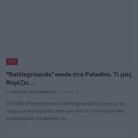
ΝΈΑ
“Battlegrounds” mode στο Paladins. Τι μας
θυμίζει…
BY
ΧΡΙΣΤΊΝΑ ΧΑΤΖΗΜΑΝΏΛΗ
11/01/2018
Το PUBG (PlayerUnknown’s Battlegrounds) μπορούμε να
πούμε με σιγουριά ότι ήταν μία από τις πιο σημαντικές
κυκλοφορίες στα games τα…