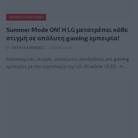
GAMING HARDWARE
Summer Mode ON! Η LG μετατρέπει κάθε
στιγμή σε απόλυτη gaming εμπειρία!
BY
ΠΈΤΡΟΣ ΚΥΠΡΑΊΟΣ
06/08/2026
Καλοκαιρινές στιγμές, ατελείωτες αποδράσεις και gaming
εμπειρίες με την τεχνολογία της LG UltraGear OLED. Η…