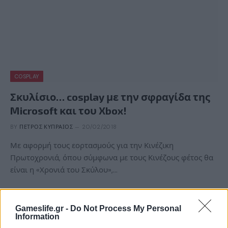
COSPLAY
Σκυλίσιο… cosplay με την σφραγίδα της
Microsoft και του Xbox!
BY
ΠΈΤΡΟΣ ΚΥΠΡΑΊΟΣ
20/02/2018
Με αφορμή τους εορτασμούς για την Κινέζικη
Πρωτοχρονιά, όπου σύμφωνα με τους Κινέζους φέτος θα
είναι η «Χρονιά του Σκύλου»,…
Gameslife.gr -
Do Not Process My Personal
Information