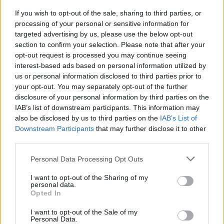
If you wish to opt-out of the sale, sharing to third parties, or
processing of your personal or sensitive information for
targeted advertising by us, please use the below opt-out
section to confirm your selection. Please note that after your
opt-out request is processed you may continue seeing
interest-based ads based on personal information utilized by
us or personal information disclosed to third parties prior to
ΝΈΑ
your opt-out. You may separately opt-out of the further
Οι πωλήσεις του PUBG ξεπερνούν τα 30
disclosure of your personal information by third parties on the
εκατομμύρια, αλλά οι… αριθμοί
IAB’s list of downstream participants. This information may
also be disclosed by us to third parties on the
IAB’s List of
πέφτουν!
Downstream Participants
that may further disclose it to other
third parties.
BY
ΠΈΤΡΟΣ ΚΥΠΡΑΊΟΣ
16/02/2018
Το τελευταίο χρονικό διάστημα, το PUBG είναι το game
Personal Data Processing Opt Outs
που συζητιέται πολύ περισσότερο από κάθε άλλον, καθώς
I want to opt-out of the Sharing of my
η εξαιρετική πορεία…
personal data.
Opted In
I want to opt-out of the Sale of my
Personal Data.