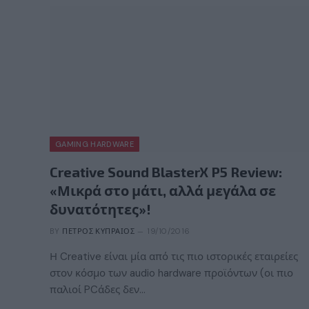
GAMING HARDWARE
Creative Sound BlasterX P5 Review:
«Μικρά στο μάτι, αλλά μεγάλα σε
δυνατότητες»!
BY
ΠΈΤΡΟΣ ΚΥΠΡΑΊΟΣ
19/10/2016
Η Creative είναι μία από τις πιο ιστορικές εταιρείες
στον κόσμο των audio hardware προϊόντων (οι πιο
παλιοί PCάδες δεν…