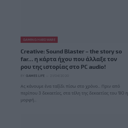
GAMING HARDWARE
Creative: Sound Blaster – the story so
far… η κάρτα ήχου που άλλαξε τον
ρου της ιστορίας στο PC audio!
BY
GAMES LIFE
21/04/2020
Ας κάνουμε ένα ταξίδι πίσω στο χρόνο… Πριν από
περίπου 3 δεκαετίες, στα τέλη της δεκαετίας του ’80 η
μορφή…