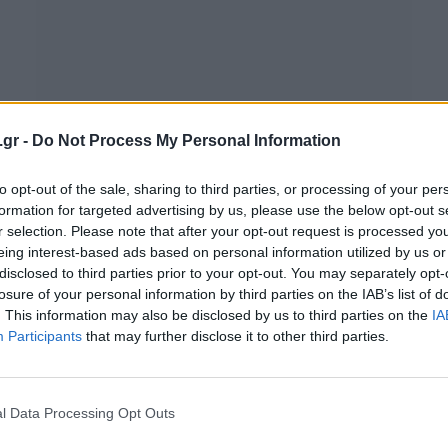
.gr -
Do Not Process My Personal Information
GAMING HARDWARE
Η Creative επαναπροσδιορίζει την
to opt-out of the sale, sharing to third parties, or processing of your per
formation for targeted advertising by us, please use the below opt-out s
κορυφή στις κάρτες ήχου με τις Sound
r selection. Please note that after your opt-out request is processed y
Blaster AE-9 και Sound Blaster AE-7!
eing interest-based ads based on personal information utilized by us or
disclosed to third parties prior to your opt-out. You may separately opt-
BY
ΠΈΤΡΟΣ ΚΥΠΡΑΊΟΣ
09/07/2019
losure of your personal information by third parties on the IAB’s list of
Η Creative Technology Ltd συνεχίζει την παράδοση
. This information may also be disclosed by us to third parties on the
IA
Participants
της σε επαναστατικές τεχνολογίες ήχου με την
that may further disclose it to other third parties.
κυκλοφορία των πλέον εξελιγμένων καρτών ήχου…
l Data Processing Opt Outs