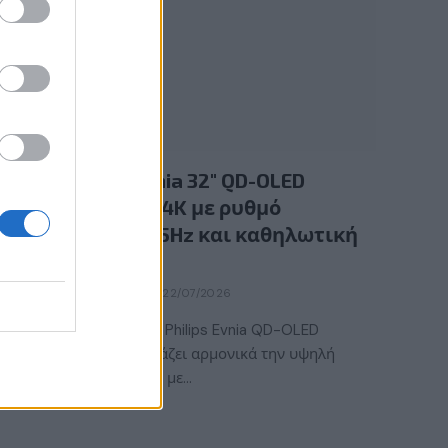
GAMING HARDWARE
Νέα Philips Evnia 32″ QD-OLED
gaming οθόνη 4K με ρυθμό
ανανέωσης 165Hz και καθηλωτική
εικόνα
BY
ΕΛΈΝΗ ΣΑΡΑΝΤΆΚΗ
22/07/2026
Η νέα gaming οθόνη Philips Evnia QD-OLED
32M2N6901A συνδυάζει αρμονικά την υψηλή
ποιότητα χρωμάτων με…