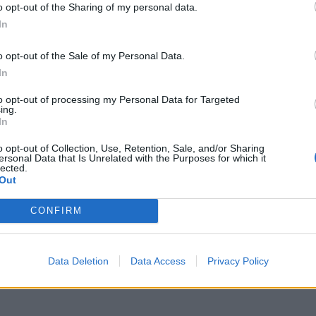
o opt-out of the Sharing of my personal data.
In
o opt-out of the Sale of my Personal Data.
In
to opt-out of processing my Personal Data for Targeted
ing.
In
GAMING HARDWARE
o opt-out of Collection, Use, Retention, Sale, and/or Sharing
ersonal Data that Is Unrelated with the Purposes for which it
E3 2017 – Creative Sound BlasterX AE-5,
lected.
η απόλυτη Audiophile-Grade Gaming
Out
κάρτα ήχου!
CONFIRM
BY
ΠΈΤΡΟΣ ΚΥΠΡΑΊΟΣ
16/06/2017
Η Creative Technology ανακοίνωσε στην E3 2017 την
Data Deletion
Data Access
Privacy Policy
καινούρια προσθήκη στη σειρά Sound BlasterX Pro-
Gaming, την κάρτα ήχου Sound BlasterX…