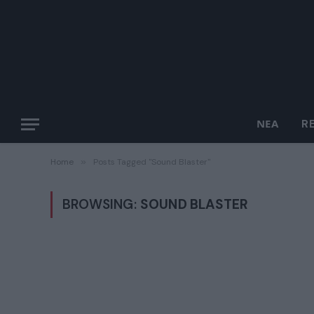
ΝΈΑ
R
Home
»
Posts Tagged "Sound Blaster"
BROWSING:
SOUND BLASTER