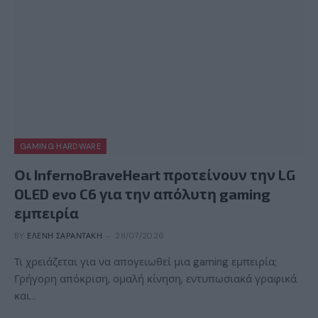
GAMING HARDWARE
Οι InfernoBraveHeart προτείνουν την LG
OLED evo C6 για την απόλυτη gaming
εμπειρία
BY
ΕΛΈΝΗ ΣΑΡΑΝΤΆΚΗ
28/07/2026
Τι χρειάζεται για να απογειωθεί μια gaming εμπειρία;
Γρήγορη απόκριση, ομαλή κίνηση, εντυπωσιακά γραφικά
και…