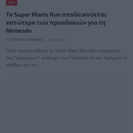
ΝΈΑ
Το Super Mario Run αποδεικνύεται
κατώτερο των προσδοκιών για τη
Nintendo
BY
ΠΈΤΡΟΣ ΚΥΠΡΑΊΟΣ
26/03/2017
Όταν ανακοινώθηκε το Super Mario Run όλοι περίμεναν
ένα “φαινόμενο” ανάλογο του Pokemon Go και πράγματι η
αλήθεια ότι τις…