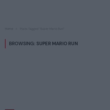
Home
»
Posts Tagged "Super Mario Run"
BROWSING:
SUPER MARIO RUN