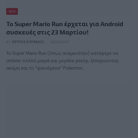
ΝΈΑ
To Super Mario Run έρχεται για Android
συσκευές στις 23 Μαρτίου!
BY
ΠΈΤΡΟΣ ΚΥΠΡΑΊΟΣ
18/03/2017
Το Super Mario Run (όπως αναμενόταν) κατάφερε να
σπάσει πολλά μικρά και μεγάλα ρεκόρ, ξεπερνώντας
ακόμη και το “φαινόμενο” Pokemon…