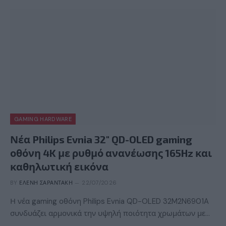
GAMING HARDWARE
Νέα Philips Evnia 32″ QD-OLED gaming
οθόνη 4K με ρυθμό ανανέωσης 165Hz και
καθηλωτική εικόνα
BY
ΕΛΈΝΗ ΣΑΡΑΝΤΆΚΗ
22/07/2026
Η νέα gaming οθόνη Philips Evnia QD-OLED 32M2N6901A
συνδυάζει αρμονικά την υψηλή ποιότητα χρωμάτων με…