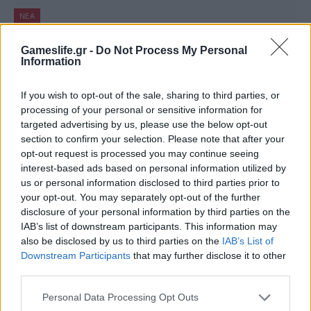
ΝΈΑ
Το Super Mario Run βάζει πλώρη για να
Gameslife.gr -
Do Not Process My Personal
ξεπεράσει το Pokemon Go!
Information
BY
ΠΈΤΡΟΣ ΚΥΠΡΑΊΟΣ
17/12/2016
If you wish to opt-out of the sale, sharing to third parties, or
Σας είπαμε χθες (16/12) ότι το Super Mario Run κατάφερε
processing of your personal or sensitive information for
targeted advertising by us, please use the below opt-out
να πιάσει την κορυφή του App Store της Apple μέσα…
section to confirm your selection. Please note that after your
opt-out request is processed you may continue seeing
interest-based ads based on personal information utilized by
us or personal information disclosed to third parties prior to
your opt-out. You may separately opt-out of the further
disclosure of your personal information by third parties on the
IAB’s list of downstream participants. This information may
also be disclosed by us to third parties on the
IAB’s List of
Downstream Participants
that may further disclose it to other
third parties.
Personal Data Processing Opt Outs