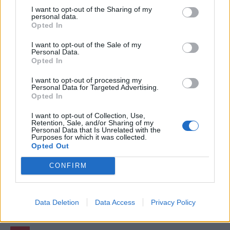
ΝΈΑ
I want to opt-out of the Sharing of my
personal data.
Το Super Mario Run κατακτάει την
Opted In
πρωτιά του App Store για… πλάκα!
I want to opt-out of the Sale of my
Personal Data.
BY
ΠΈΤΡΟΣ ΚΥΠΡΑΊΟΣ
16/12/2016
Opted In
Το Super Mario Run είναι αυτή τη στιγμή ένα από τα πιο
I want to opt-out of processing my
hot mobile games που κυκλοφορούν, κάτι βέβαια που
Personal Data for Targeted Advertising.
δεν…
Opted In
I want to opt-out of Collection, Use,
Retention, Sale, and/or Sharing of my
Personal Data that Is Unrelated with the
Purposes for which it was collected.
Opted Out
CONFIRM
Data Deletion
Data Access
Privacy Policy