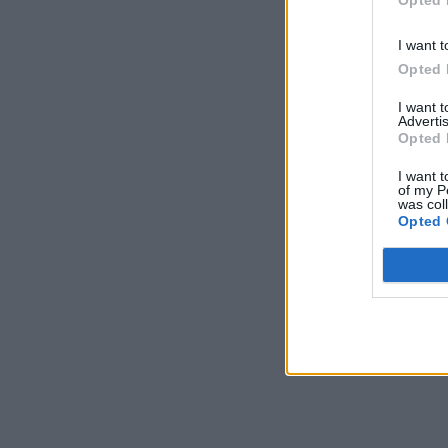
Opted 
I want t
Opted 
I want 
Advertis
Opted 
I want t
of my P
was col
Opted 