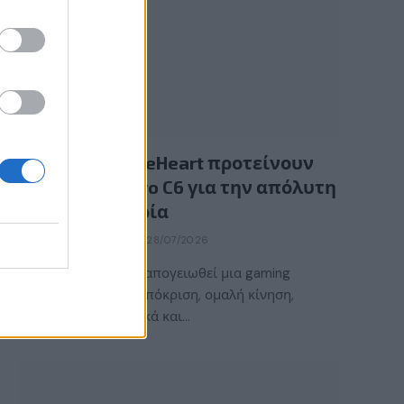
GAMING HARDWARE
Οι InfernoBraveHeart προτείνουν
την LG OLED evo C6 για την απόλυτη
gaming εμπειρία
BY
ΕΛΈΝΗ ΣΑΡΑΝΤΆΚΗ
28/07/2026
Τι χρειάζεται για να απογειωθεί μια gaming
εμπειρία; Γρήγορη απόκριση, ομαλή κίνηση,
εντυπωσιακά γραφικά και…