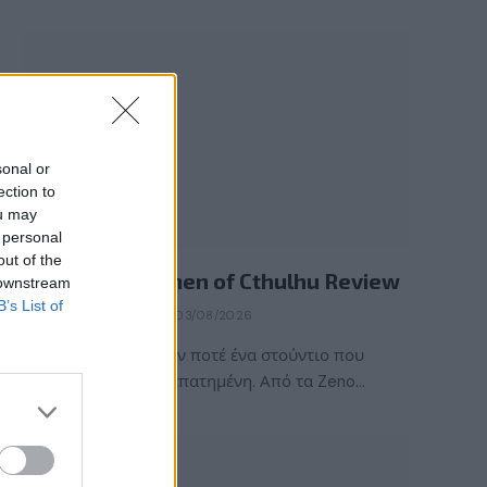
sonal or
ection to
ou may
 personal
REVIEWS
out of the
The Mound: Omen of Cthulhu Review
 downstream
B’s List of
BY
ΠΈΤΡΟΣ ΚΥΠΡΑΊΟΣ
03/08/2026
Η ACE Team δεν ήταν ποτέ ένα στούντιο που
ακολουθούσε την πεπατημένη. Από τα Zeno…