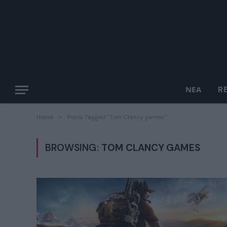
ΝΈΑ
R
Home
»
Posts Tagged "Tom Clancy games"
BROWSING:
TOM CLANCY GAMES