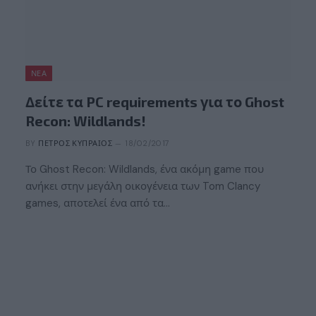
ΝΈΑ
Δείτε τα PC requirements για το Ghost
Recon: Wildlands!
BY
ΠΈΤΡΟΣ ΚΥΠΡΑΊΟΣ
18/02/2017
Το Ghost Recon: Wildlands, ένα ακόμη game που
ανήκει στην μεγάλη οικογένεια των Tom Clancy
games, αποτελεί ένα από τα…