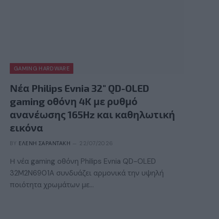
GAMING HARDWARE
Νέα Philips Evnia 32″ QD-OLED
gaming οθόνη 4K με ρυθμό
ανανέωσης 165Hz και καθηλωτική
εικόνα
BY
ΕΛΈΝΗ ΣΑΡΑΝΤΆΚΗ
22/07/2026
Η νέα gaming οθόνη Philips Evnia QD-OLED
32M2N6901A συνδυάζει αρμονικά την υψηλή
ποιότητα χρωμάτων με…