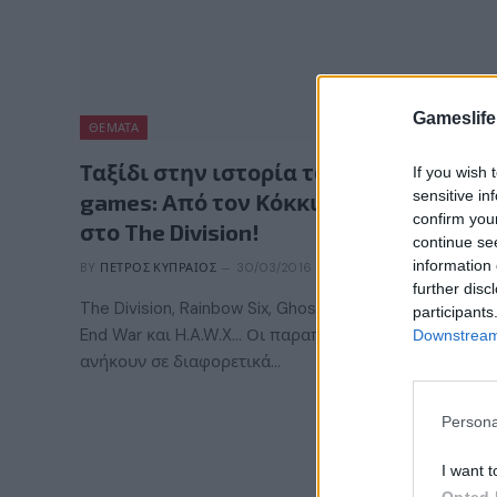
Gameslife
ΘΈΜΑΤΑ
Ταξίδι στην ιστορία των Tom Clancy
If you wish 
sensitive in
games: Από τον Κόκκινο Οκτώβρη
confirm you
στο The Division!
continue se
information 
BY
ΠΈΤΡΟΣ ΚΥΠΡΑΊΟΣ
30/03/2016
further disc
The Division, Rainbow Six, Ghost Recon, Splinter Cell,
participants
End War και H.A.W.X… Οι παραπάνω τίτλοι αν και
Downstream 
ανήκουν σε διαφορετικά…
Persona
I want t