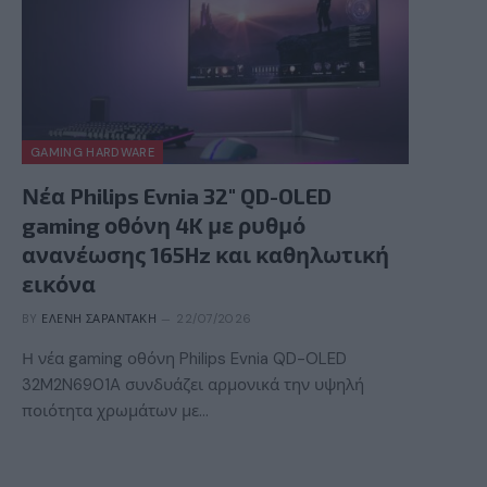
GAMING HARDWARE
Νέα Philips Evnia 32″ QD-OLED
gaming οθόνη 4K με ρυθμό
ανανέωσης 165Hz και καθηλωτική
εικόνα
BY
ΕΛΈΝΗ ΣΑΡΑΝΤΆΚΗ
22/07/2026
Η νέα gaming οθόνη Philips Evnia QD-OLED
32M2N6901A συνδυάζει αρμονικά την υψηλή
ποιότητα χρωμάτων με…