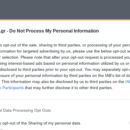
ΝΈΑ
.gr -
Do Not Process My Personal Information
Κι όμως… Οι gamers “επιστρέφουν”
στο The Division!
to opt-out of the sale, sharing to third parties, or processing of your per
formation for targeted advertising by us, please use the below opt-out s
BY
ΠΈΤΡΟΣ ΚΥΠΡΑΊΟΣ
27/11/2016
r selection. Please note that after your opt-out request is processed y
eing interest-based ads based on personal information utilized by us or
Το The Division όταν κυκλοφόρησε τον Μάρτιο του
disclosed to third parties prior to your opt-out. You may separately opt-
2016 (για PC, PS4 και Xbox One) αποτέλεσε ένα πολύ
losure of your personal information by third parties on the IAB’s list of
μεγάλο στοίχημα…
. This information may also be disclosed by us to third parties on the
IA
Participants
that may further disclose it to other third parties.
l Data Processing Opt Outs
o opt-out of the Sharing of my personal data.