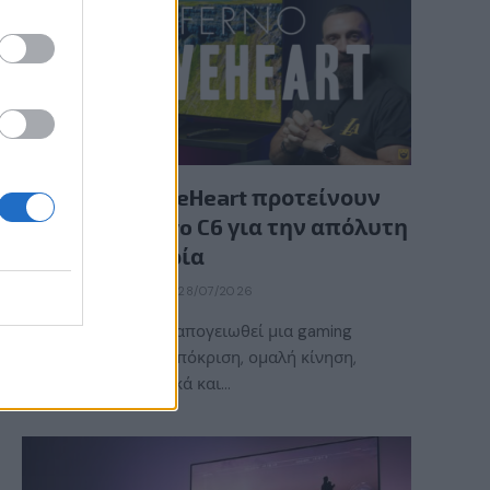
GAMING HARDWARE
Οι InfernoBraveHeart προτείνουν
την LG OLED evo C6 για την απόλυτη
gaming εμπειρία
BY
ΕΛΈΝΗ ΣΑΡΑΝΤΆΚΗ
28/07/2026
Τι χρειάζεται για να απογειωθεί μια gaming
εμπειρία; Γρήγορη απόκριση, ομαλή κίνηση,
εντυπωσιακά γραφικά και…