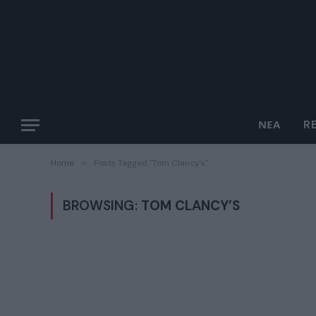
ΝΈΑ
R
Home
»
Posts Tagged "Tom Clancy’s"
BROWSING:
TOM CLANCY’S