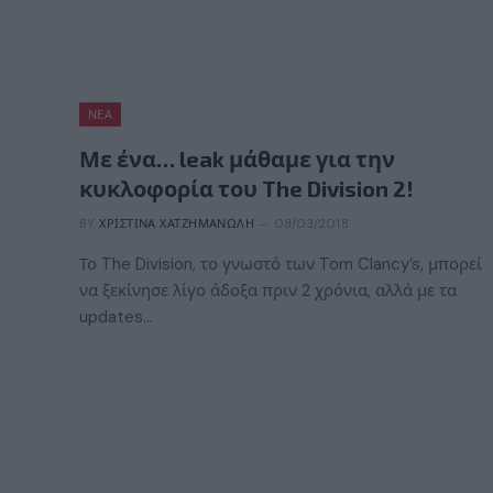
ΝΈΑ
Με ένα… leak μάθαμε για την
κυκλοφορία του The Division 2!
BY
ΧΡΙΣΤΊΝΑ ΧΑΤΖΗΜΑΝΏΛΗ
08/03/2018
Το The Division, το γνωστό των Tom Clancy’s, μπορεί
να ξεκίνησε λίγο άδοξα πριν 2 χρόνια, αλλά με τα
updates…