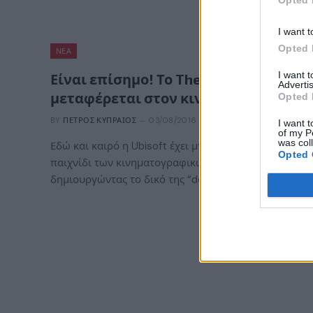
Opted 
I want t
Opted 
ΝΈΑ
I want 
Είναι επίσημο! Το The Division
Advertis
μεταφέρεται στον κινηματογράφο!
Opted 
BY
ΠΈΤΡΟΣ ΚΥΠΡΑΊΟΣ
03/08/2016
I want t
of my P
was col
Εδώ και καιρό η Ubisoft έχει μπει για τα καλά στο
Opted 
παιχνίδι των κινηματογραφικών μεταφορών,
δημιουργώντας το δικό της “dedicated”…