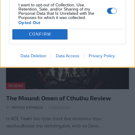
I want to opt-out of Collection, Use,
εμπειρίες με την τεχνολογία της LG UltraGear OLED. Η…
Retention, Sale, and/or Sharing of my
Personal Data that Is Unrelated with the
Purposes for which it was collected.
Opted Out
CONFIRM
Data Deletion
Data Access
Privacy Policy
REVIEWS
The Mound: Omen of Cthulhu Review
BY
ΠΈΤΡΟΣ ΚΥΠΡΑΊΟΣ
03/08/2026
Η ACE Team δεν ήταν ποτέ ένα στούντιο που
ακολουθούσε την πεπατημένη. Από τα Zeno…