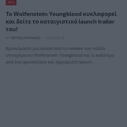
ΝΈΑ
To Wolfenstein: Youngblood κυκλοφορεί
και δείτε το καταιγιστικό launch trailer
του!
BY
ΠΈΤΡΟΣ ΚΥΠΡΑΊΟΣ
25/07/2019
Βρισκόμαστε μια ανάσα από το release του πολλά
υποσχόμενου Wolfenstein: Youngblood και τι καλύτερο
από ένα φρεσκότατο και λαχταριστό launch…