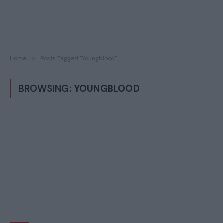
Home
»
Posts Tagged "Youngblood"
BROWSING:
YOUNGBLOOD