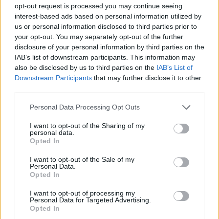
opt-out request is processed you may continue seeing
LATEST
interest-based ads based on personal information utilized by
us or personal information disclosed to third parties prior to
your opt-out. You may separately opt-out of the further
disclosure of your personal information by third parties on the
IAB’s list of downstream participants. This information may
also be disclosed by us to third parties on the
IAB’s List of
Downstream Participants
that may further disclose it to other
third parties.
Personal Data Processing Opt Outs
I want to opt-out of the Sharing of my
personal data.
Opted In
GAMING HARDWARE
I want to opt-out of the Sale of my
Personal Data.
Summer Mode ON! Η LG μετατρέπει κάθε
Opted In
στιγμή σε απόλυτη gaming εμπειρία!
I want to opt-out of processing my
BY
ΠΈΤΡΟΣ ΚΥΠΡΑΊΟΣ
06/08/2026
Personal Data for Targeted Advertising.
Opted In
Καλοκαιρινές στιγμές, ατελείωτες αποδράσεις και gaming