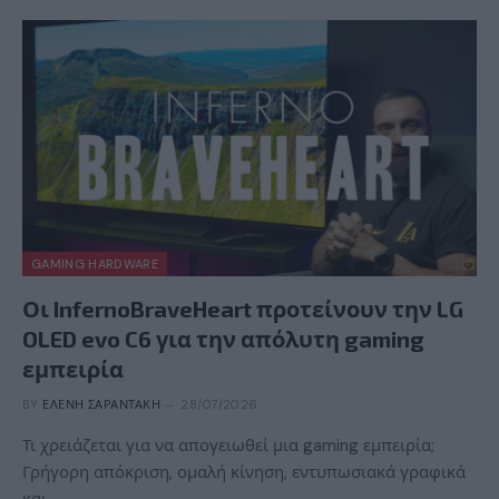
GAMING HARDWARE
Οι InfernoBraveHeart προτείνουν την LG
OLED evo C6 για την απόλυτη gaming
εμπειρία
BY
ΕΛΈΝΗ ΣΑΡΑΝΤΆΚΗ
28/07/2026
Τι χρειάζεται για να απογειωθεί μια gaming εμπειρία;
Γρήγορη απόκριση, ομαλή κίνηση, εντυπωσιακά γραφικά
και…