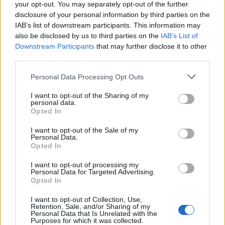
BY
DEMY
29/11/2017
your opt-out. You may separately opt-out of the further
disclosure of your personal information by third parties on the
Το Sonic Forces είναι ένα νέο platform video game, το
IAB’s list of downstream participants. This information may
οποίο δημιούργησε η Sonic Team και κυκλοφόρησε η
also be disclosed by us to third parties on the
IAB’s List of
Sega για…
Downstream Participants
that may further disclose it to other
third parties.
Personal Data Processing Opt Outs
I want to opt-out of the Sharing of my
personal data.
Opted In
I want to opt-out of the Sale of my
Personal Data.
Opted In
I want to opt-out of processing my
Personal Data for Targeted Advertising.
REVIEWS
Opted In
Warhammer 40K: Dawn of War III Review
I want to opt-out of Collection, Use,
Retention, Sale, and/or Sharing of my
Personal Data that Is Unrelated with the
BY
ΠΈΤΡΟΣ ΚΥΠΡΑΊΟΣ
05/06/2017
Purposes for which it was collected.