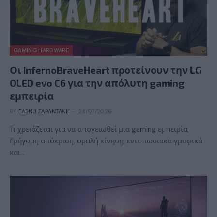
GAMING HARDWARE
Οι InfernoBraveHeart προτείνουν την LG
OLED evo C6 για την απόλυτη gaming
εμπειρία
BY
ΕΛΈΝΗ ΣΑΡΑΝΤΆΚΗ
28/07/2026
Τι χρειάζεται για να απογειωθεί μια gaming εμπειρία;
Γρήγορη απόκριση, ομαλή κίνηση, εντυπωσιακά γραφικά
και…