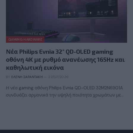
GAMING HARDWARE
Νέα Philips Evnia 32″ QD-OLED gaming
οθόνη 4K με ρυθμό ανανέωσης 165Hz και
καθηλωτική εικόνα
BY
ΕΛΈΝΗ ΣΑΡΑΝΤΆΚΗ
22/07/2026
Η νέα gaming οθόνη Philips Evnia QD-OLED 32M2N6901A
συνδυάζει αρμονικά την υψηλή ποιότητα χρωμάτων με…