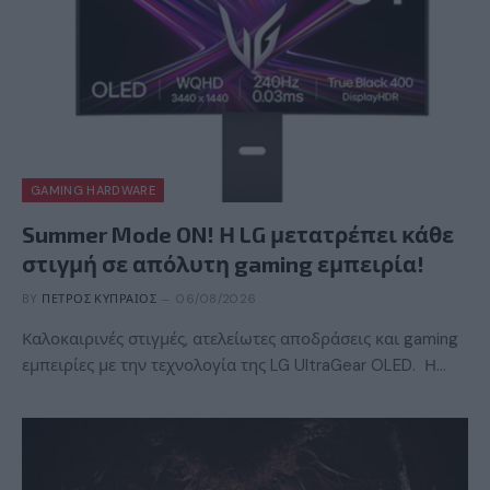
GAMING HARDWARE
Summer Mode ON! Η LG μετατρέπει κάθε
στιγμή σε απόλυτη gaming εμπειρία!
BY
ΠΈΤΡΟΣ ΚΥΠΡΑΊΟΣ
06/08/2026
Καλοκαιρινές στιγμές, ατελείωτες αποδράσεις και gaming
εμπειρίες με την τεχνολογία της LG UltraGear OLED. Η…