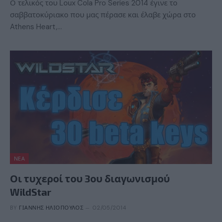
Ο τελικός του Loux Cola Pro Series 2014 έγινε το
σαββατοκύριακο που μας πέρασε και έλαβε χώρα στο
Athens Heart,…
ΝΈΑ
Οι τυχεροί του 3ου διαγωνισμού
WildStar
BY
ΓΙΆΝΝΗΣ ΗΛΙΌΠΟΥΛΟΣ
02/05/2014