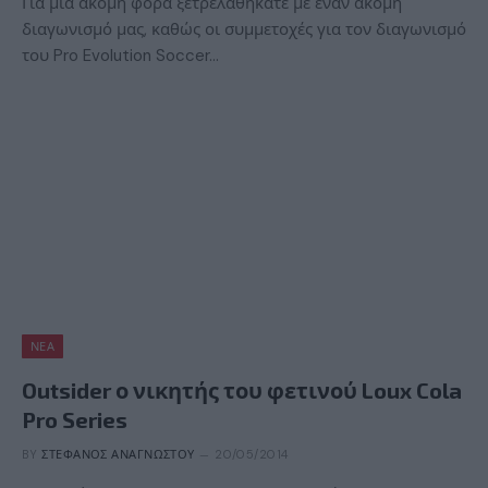
Για μία ακόμη φορά ξετρελαθήκατε με έναν ακόμη
διαγωνισμό μας, καθώς οι συμμετοχές για τον διαγωνισμό
του Pro Evolution Soccer…
ΝΈΑ
Outsider ο νικητής του φετινού Loux Cola
Pro Series
BY
ΣΤΈΦΑΝΟΣ ΑΝΑΓΝΏΣΤΟΥ
20/05/2014