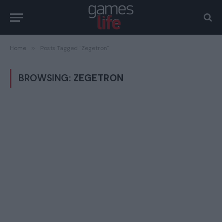
Home
»
Posts Tagged "Zegetron"
BROWSING:
ZEGETRON