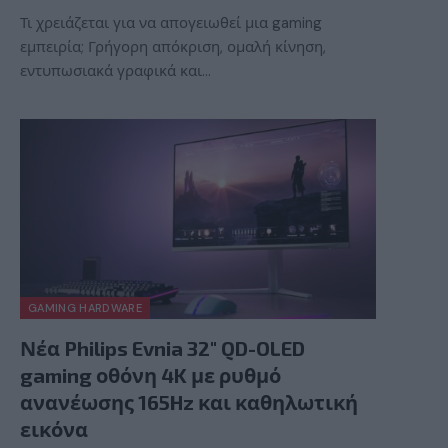
Τι χρειάζεται για να απογειωθεί μια gaming
εμπειρία; Γρήγορη απόκριση, ομαλή κίνηση,
εντυπωσιακά γραφικά και…
GAMING HARDWARE
Νέα Philips Evnia 32″ QD-OLED
gaming οθόνη 4K με ρυθμό
ανανέωσης 165Hz και καθηλωτική
εικόνα