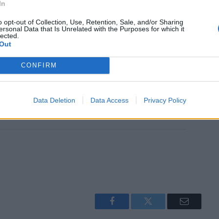
ingdom θα κυκλοφορήσει στις
12 Μάϊου
In
tch.
o opt-out of Collection, Use, Retention, Sale, and/or Sharing
ersonal Data that Is Unrelated with the Purposes for which it
lected.
Out
CONFIRM
Data Deletion
Data Access
Privacy Policy
Facebook
Twitter
Email