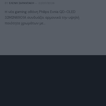
BY
ΕΛΈΝΗ ΣΑΡΑΝΤΆΚΗ
22/07/2026
Η νέα gaming οθόνη Philips Evnia QD-OLED
32M2N6901A συνδυάζει αρμονικά την υψηλή
ποιότητα χρωμάτων με…