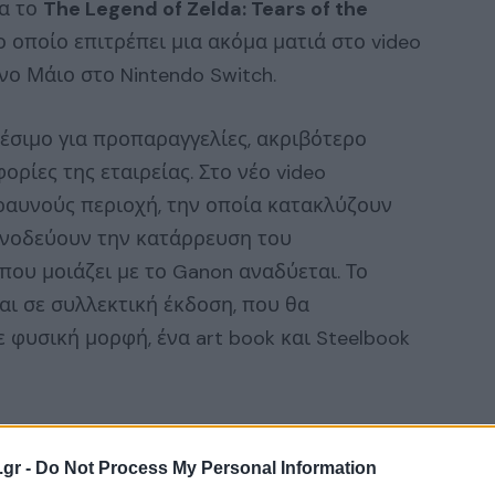
ια το
The Legend of Zelda: Tears of the
ο οποίο επιτρέπει μια ακόμα ματιά στο video
ο Μάιο στο Nintendo Switch.
αθέσιμο για προπαραγγελίες, ακριβότερο
ρίες της εταιρείας. Στο νέο video
εραυνούς περιοχή, την οποία κατακλύζουν
υνοδεύουν την κατάρρευση του
 που μοιάζει με το Ganon αναδύεται. Το
αι σε συλλεκτική έκδοση, που θα
ε φυσική μορφή, ένα art book και Steelbook
.gr -
Do Not Process My Personal Information