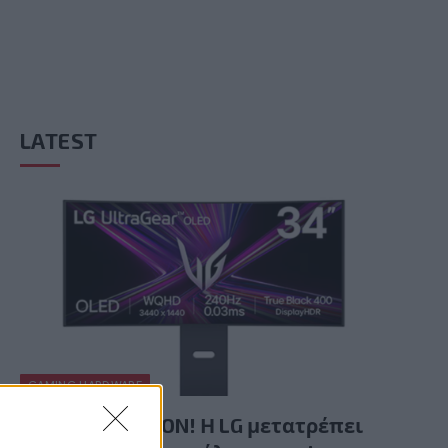
LATEST
GAMING HARDWARE
Summer Mode ON! Η LG μετατρέπει