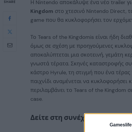
Η Nintendo αποκάλυψε ένα νέο trailer γ
SHARE
Kingdom
στο χτεσινό Nintendo Direct, τ
game που θα κυκλοφορήσει τον ερχόμεν
Το Tears of the Kingdomis είναι ήδη δι
όμως σε σχέση με προηγούμενες κυκλοφο
αποκαλύπτεται μια σκοτεινή, γεμάτη κ
γνωστά τέρατα. Σκηνές καταστροφής σ
κάστρο Hyrule, τη στιγμή που ένα τέρας
παιχνίδι αναμένεται να κυκλοφορήσει κ
περιλαμβάνει το Tears of the Kingdom σ
case.
Δείτε στη συνέχεια το trailer:
Gameslife