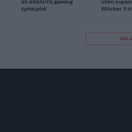
σε απόλυτη gaming
νέου expan
εμπειρία!
Witcher 3 
ADD 