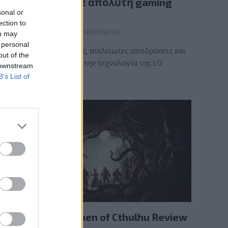
κάθε στιγμή σε απόλυτη gaming
sonal or
εμπειρία!
ection to
BY
ΠΈΤΡΟΣ ΚΥΠΡΑΊΟΣ
06/08/2026
ou may
 personal
Καλοκαιρινές στιγμές, ατελείωτες αποδράσεις και
out of the
gaming εμπειρίες με την τεχνολογία της LG
 downstream
UltraGear OLED. Η…
B’s List of
REVIEWS
The Mound: Omen of Cthulhu Review