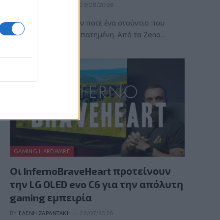
BY
ΠΈΤΡΟΣ ΚΥΠΡΑΊΟΣ
03/08/2026
Η ACE Team δεν ήταν ποτέ ένα στούντιο που
ακολουθούσε την πεπατημένη. Από τα Zeno…
GAMING HARDWARE
Οι InfernoBraveHeart προτείνουν
την LG OLED evo C6 για την απόλυτη
gaming εμπειρία
BY
ΕΛΈΝΗ ΣΑΡΑΝΤΆΚΗ
28/07/2026