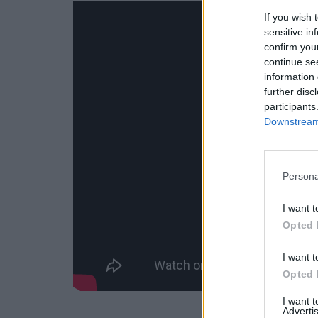
If you wish 
sensitive in
confirm you
continue se
information 
further disc
participants
Downstream 
Persona
I want t
Opted 
I want t
Opted 
I want 
Advertis