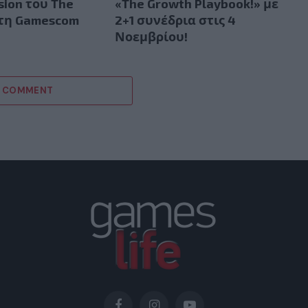
sion του The
«The Growth Playbook!» με
στη Gamescom
2+1 συνέδρια στις 4
Νοεμβρίου!
A COMMENT